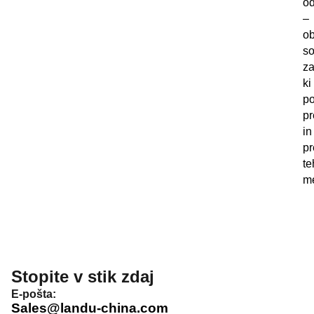
od
–
ob
so
za
ki
p
pr
in
pr
te
me
Stopite v stik zdaj
E-pošta:
Sales@landu-china.com