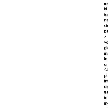
in
ki
te
n
st
pa
z
vo
gl
in
in
un
S
p
in
di
tr
in
in