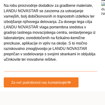
Na robu proizvodnje dodatkov za gradbene materiale,
LANDU NOVASTAR se zavzema za ustvarjanje
varnejših, bolj dobičkonosnih in trajnostnih izdelkov ter
izboljšanje njihovega delovanja. Za dosego tega cilja
LANDU NOVASTAR vlaga pomembna sredstva v
gradnjo lastnega inovacijskega centra, sestavljenega iz
laboratorijev, osredotočenih na fizikalno-kemične
preizkuse, aplikacije in vpliv na okolje. S to močno
raziskovalno zmogljivostjo je LANDU NOVASTAR
prepričan v sodelovanje s svojimi strankami in obljublja
učinkovite ter inovativne rešitve.
Za več podrobnosti nas kontaktirajte!