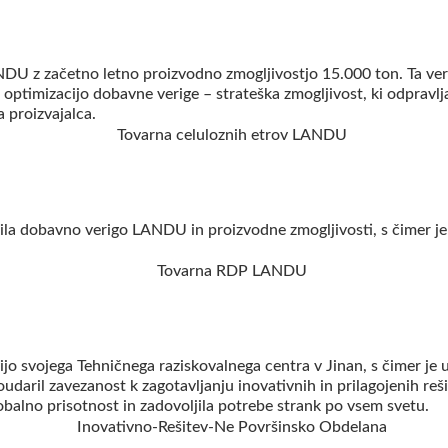
ANDU z začetno letno proizvodno zmogljivostjo 15.000 ton. Ta v
optimizacijo dobavne verige – strateška zmogljivost, ki odpravlja
 proizvajalca.
pila dobavno verigo LANDU in proizvodne zmogljivosti, s čimer je
 svojega Tehničnega raziskovalnega centra v Jinan, s čimer je ut
 poudaril zavezanost k zagotavljanju inovativnih in prilagojenih 
obalno prisotnost in zadovoljila potrebe strank po vsem svetu.