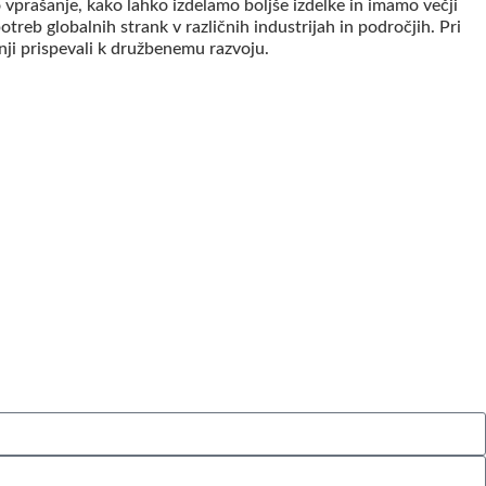
vprašanje, kako lahko izdelamo boljše izdelke in imamo večji
reb globalnih strank v različnih industrijah in področjih. Pri
nji prispevali k družbenemu razvoju.