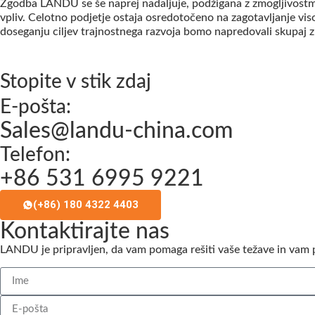
Zgodba LANDU se še naprej nadaljuje, podžigana z zmogljivostmi 
vpliv. Celotno podjetje ostaja osredotočeno na zagotavljanje viso
doseganju ciljev trajnostnega razvoja bomo napredovali skupaj z 
Stopite v stik zdaj
E-pošta:
Sales@landu-china.com
Telefon:
+86 531 6995 9221
(+86) 180 4322 4403
Kontaktirajte nas
LANDU je pripravljen, da vam pomaga rešiti vaše težave in vam p