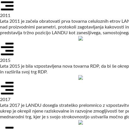
2011
Leta 2011 je začela obratovati prva tovarna celuloznih etrov L
nad proizvodnimi parametri, protokoli zagotavljanja kakovosti in 
predstavlja tržno pozicijo LANDU kot zanesljivega, samostojnega
2015
Leta 2015 je bila vzpostavljena nova tovarna RDP, da bi še okre
in razširila svoj trg RDP.
2017
Leta 2017 je LANDU dosegla strateško prelomnico z vzpostavitvijo
ukrep je okrepil njene raziskovalne in razvojne zmogljivosti ter
mednarodni trg, kjer je s svojo strokovnostjo ustvarila močno gl