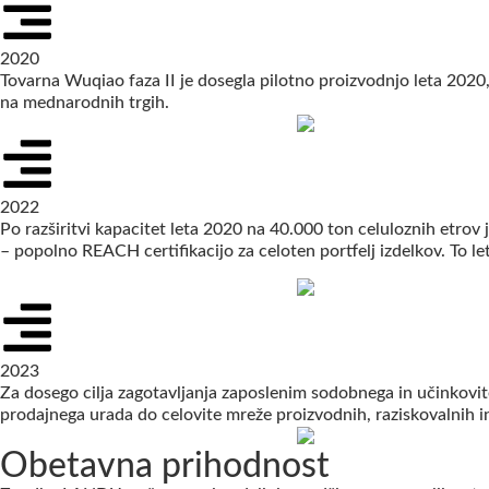
2020
Tovarna Wuqiao faza II je dosegla pilotno proizvodnjo leta 2020
na mednarodnih trgih.
2022
Po razširitvi kapacitet leta 2020 na 40.000 ton celuloznih etr
– popolno REACH certifikacijo za celoten portfelj izdelkov. To let
2023
Za dosego cilja zagotavljanja zaposlenim sodobnega in učinkovit
prodajnega urada do celovite mreže proizvodnih, raziskovalnih in
Obetavna prihodnost