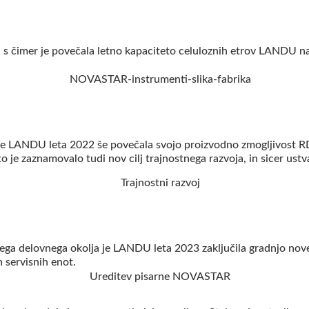
, s čimer je povečala letno kapaciteto celuloznih etrov LANDU na
ov je LANDU leta 2022 še povečala svojo proizvodno zmogljivost 
o je zaznamovalo tudi nov cilj trajnostnega razvoja, in sicer ustva
ega delovnega okolja je LANDU leta 2023 zaključila gradnjo nove
 servisnih enot.