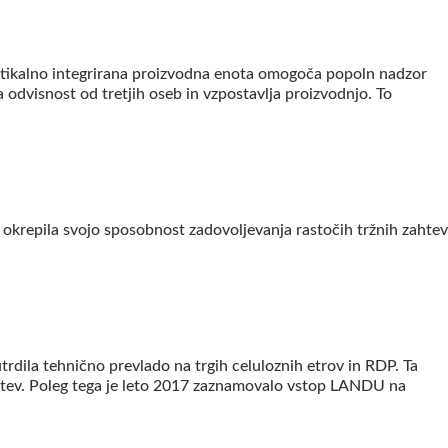
ertikalno integrirana proizvodna enota omogoča popoln nadzor
 odvisnost od tretjih oseb in vzpostavlja proizvodnjo. To
 okrepila svojo sposobnost zadovoljevanja rastočih tržnih zahtev
rdila tehnično prevlado na trgih celuloznih etrov in RDP. Ta
rešitev. Poleg tega je leto 2017 zaznamovalo vstop LANDU na