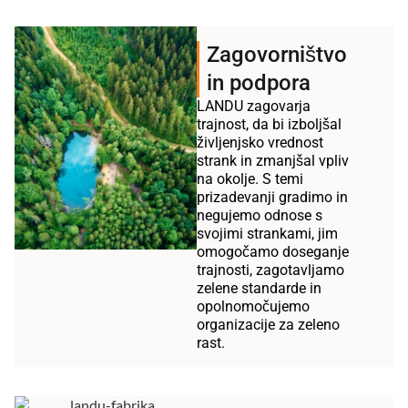
Zagovorništvo
in podpora
LANDU zagovarja
trajnost, da bi izboljšal
življenjsko vrednost
strank in zmanjšal vpliv
na okolje. S temi
prizadevanji gradimo in
negujemo odnose s
svojimi strankami, jim
omogočamo doseganje
trajnosti, zagotavljamo
zelene standarde in
opolnomočujemo
organizacije za zeleno
rast.