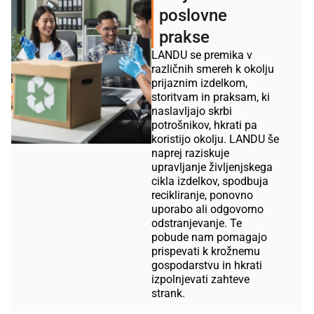
poslovne
prakse
LANDU se premika v
različnih smereh k okolju
prijaznim izdelkom,
storitvam in praksam, ki
naslavljajo skrbi
potrošnikov, hkrati pa
koristijo okolju. LANDU še
naprej raziskuje
upravljanje življenjskega
cikla izdelkov, spodbuja
recikliranje, ponovno
uporabo ali odgovorno
odstranjevanje. Te
pobude nam pomagajo
prispevati k krožnemu
gospodarstvu in hkrati
izpolnjevati zahteve
strank.