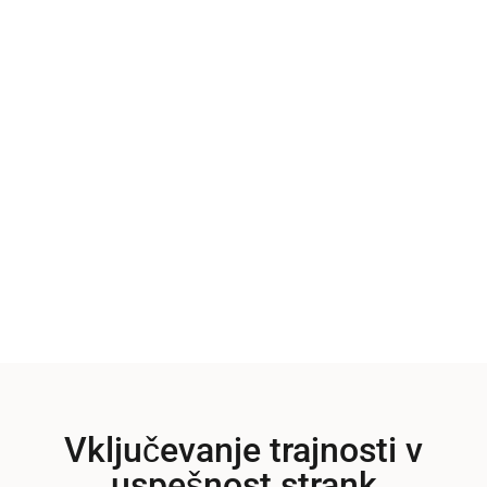
Vidiki trajnosti v
rešitvah za stranke
Vključevanje trajnosti v
uspešnost strank