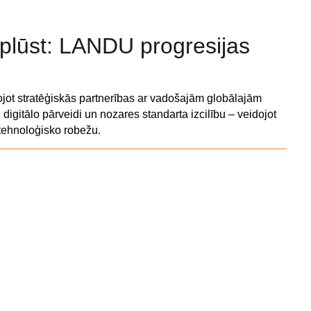
aplūst: LANDU progresijas
tojot stratēģiskās partnerības ar vadošajām globālajām
 digitālo pārveidi un nozares standarta izcilību – veidojot
 tehnoloģisko robežu.