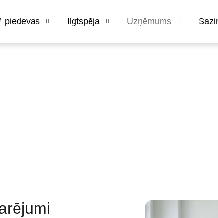
 piedevas
Ilgtspēja
Uzņēmums
Sazi
arējumi