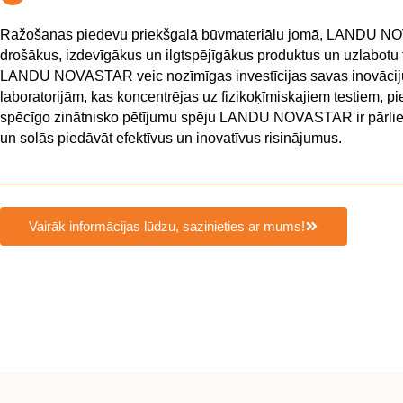
Ražošanas piedevu priekšgalā būvmateriālu jomā, LANDU NOV
drošākus, izdevīgākus un ilgtspējīgākus produktus un uzlabotu t
LANDU NOVASTAR veic nozīmīgas investīcijas savas inovāciju 
laboratorijām, kas koncentrējas uz fizikoķīmiskajiem testiem, pi
spēcīgo zinātnisko pētījumu spēju LANDU NOVASTAR ir pārliec
un solās piedāvāt efektīvus un inovatīvus risinājumus.
Vairāk informācijas lūdzu, sazinieties ar mums!