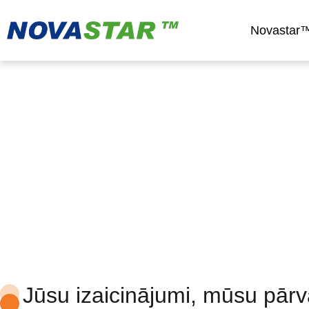
Novastar™
Inovāciju centrs
Jūsu izaicinājumi, mūsu pārv