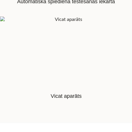
Automātiska spiediena testēšanas iekārta
Vicat aparāts