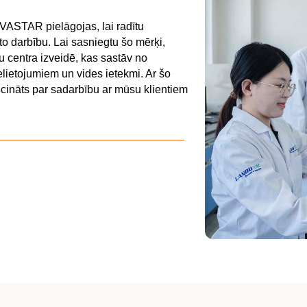
ASTAR pielāgojas, lai radītu
o darbību. Lai sasniegtu šo mērķi,
centra izveidē, kas sastāv no
elietojumiem un vides ietekmi. Ar šo
ināts par sadarbību ar mūsu klientiem