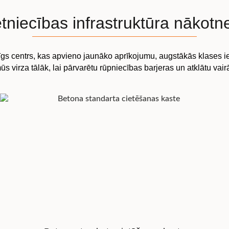
ētniecības infrastruktūra nākotn
centrs, kas apvieno jaunāko aprīkojumu, augstākās klases iekār
ūs virza tālāk, lai pārvarētu rūpniecības barjeras un atklātu va