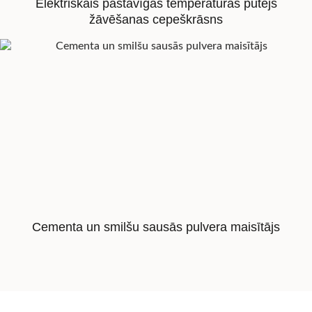
Elektriskais pastāvīgas temperatūras pūtējs
žāvēšanas cepeškrāsns
Cementa un smilšu sausās pulvera maisītājs