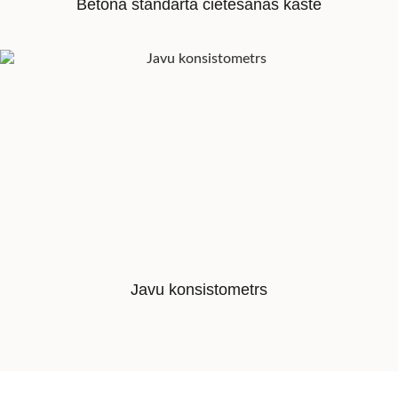
Betona standarta cietēšanas kaste
Javu konsistometrs