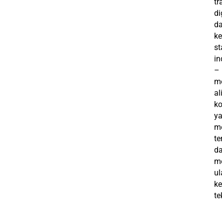
tr
di
d
k
st
in
–
m
al
ko
y
m
te
d
me
ul
k
te