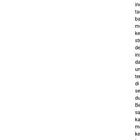
in
t
ba
m
ke
st
d
in
d
un
t
di
se
du
B
s
k
m
ke