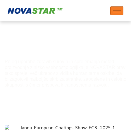
Ljudje – Zavezani
smo k skrbi
Poleg uporabe zdravih surovin in sprejemanja metod
proizvodnje z nizko vsebnostjo ogljika je NOVASTAR prav
tako sprejel več ukrepov z vidika humanitarne oskrbe, da
bi zagotovil najboljšo skrb za stranke, zaposlene in celotno
skupnost, s čimer prispeva k trajnostnemu razvoju.