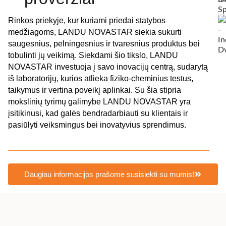
Rinkos priekyje, kur kuriami priedai statybos
medžiagoms, LANDU NOVASTAR siekia sukurti
saugesnius, pelningesnius ir tvaresnius produktus bei
tobulinti jų veikimą. Siekdami šio tikslo, LANDU
NOVASTAR investuoja į savo inovacijų centrą, sudarytą
iš laboratorijų, kurios atlieka fiziko-cheminius testus,
taikymus ir vertina poveikį aplinkai. Su šia stipria
mokslinių tyrimų galimybe LANDU NOVASTAR yra
įsitikinusi, kad galės bendradarbiauti su klientais ir
pasiūlyti veiksmingus bei inovatyvius sprendimus.
Daugiau informacijos prašome susisiekti su mumis!