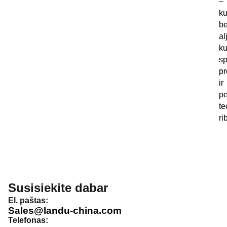
–
k
b
al
ku
sp
pr
ir
pe
te
ri
Susisiekite dabar
El. paštas:
Sales@landu-china.com
Telefonas: