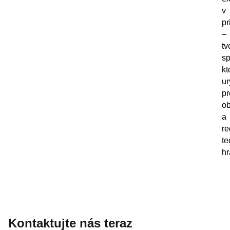
v
pr
–
tv
sp
kt
ur
p
ob
a
re
te
hr
Kontaktujte nás teraz