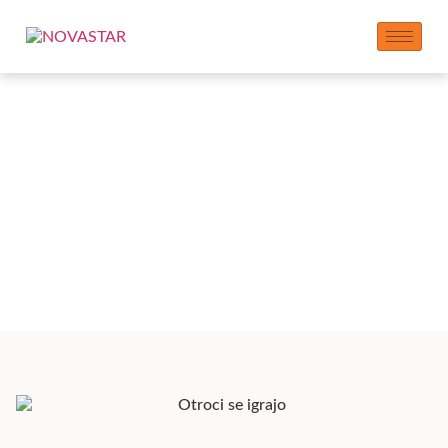
Blaginja:
Spodbujanje družbe
in gospodarstva