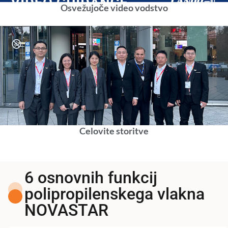
Osvežujoče video vodstvo
Celovite storitve
6 osnovnih funkcij
polipropilenskega vlakna
NOVASTAR