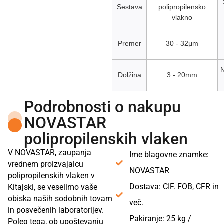
Sestava
polipropilensko
vlakno
Premer
30 - 32μm
Dolžina
3 - 20mm
Podrobnosti o nakupu
NOVASTAR
polipropilenskih vlaken
V NOVASTAR, zaupanja
Ime blagovne znamke:
vrednem proizvajalcu
NOVASTAR
polipropilenskih vlaken v
Dostava: CIF. FOB, CFR in
Kitajski, se veselimo vaše
obiska naših sodobnih tovarn
več.
in posvečenih laboratorijev.
Pakiranje: 25 kg /
Poleg tega, ob upoštevanju