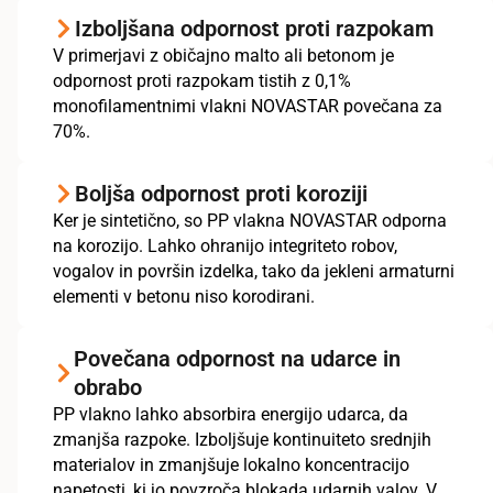
Izboljšana odpornost proti razpokam
V primerjavi z običajno malto ali betonom je
odpornost proti razpokam tistih z 0,1%
monofilamentnimi vlakni NOVASTAR povečana za
70%.
Boljša odpornost proti koroziji
Ker je sintetično, so PP vlakna NOVASTAR odporna
na korozijo. Lahko ohranijo integriteto robov,
vogalov in površin izdelka, tako da jekleni armaturni
elementi v betonu niso korodirani.
Povečana odpornost na udarce in
obrabo
PP vlakno lahko absorbira energijo udarca, da
zmanjša razpoke. Izboljšuje kontinuiteto srednjih
materialov in zmanjšuje lokalno koncentracijo
napetosti, ki jo povzroča blokada udarnih valov. V