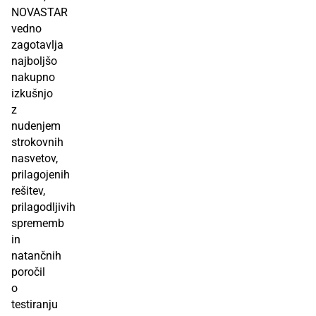
NOVASTAR
vedno
zagotavlja
najboljšo
nakupno
izkušnjo
z
nudenjem
strokovnih
nasvetov,
prilagojenih
rešitev,
prilagodljivih
sprememb
in
natančnih
poročil
o
testiranju