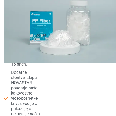
Hitra
globalna
dostava:
Vaš vzorec
škroba
HPS
NOVASTAR
bo poslan
prek FedEx
ali DHL in
običajno
prispe v 7–
15 dneh.
Dodatne
storitve: Ekipa
NOVASTAR
poudarja naše
kakovostne
videoposnetke,
ki vas vodijo ali
prikazujejo
delovanje naših