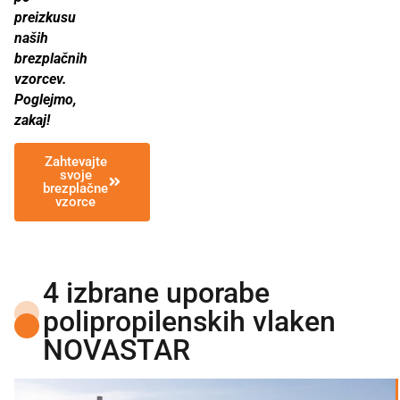
preizkusu
naših
brezplačnih
vzorcev.
Poglejmo,
zakaj!
Zahtevajte
svoje
brezplačne
vzorce
4 izbrane uporabe
polipropilenskih vlaken
NOVASTAR