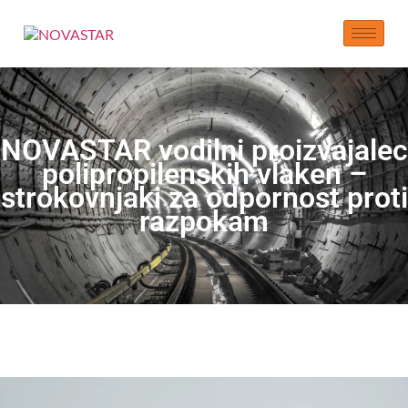
NOVASTAR vodilni proizvajalec
polipropilenskih vlaken –
strokovnjaki za odpornost proti
razpokam