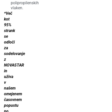
polipropilenskih
vlaken.
*Več
kot
95%
strank
se
odloči
za
sodelovanje
z
NOVASTAR
in
uživa
v
našem
omejenem
časovnem
popustu
po