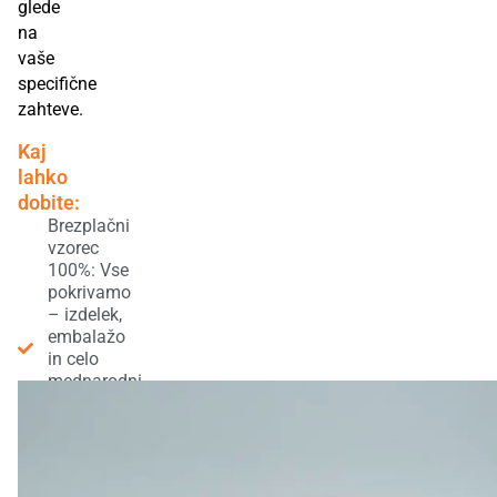
glede
na
vaše
specifične
zahteve.
Kaj
lahko
dobite:
Brezplačni
vzorec
100%: Vse
pokrivamo
– izdelek,
embalažo
in celo
mednarodni
prevoz.
Nobenih
skritih
stroškov.