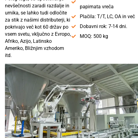
nevšečnosti zaradi razdalje in
papirnata vreča
urnika, se lahko tudi odločite
Plačila: T/T, LC, OA in več
za stik z našimi distributerji, ki
Dobavni rok: 7-14 dni.
pokrivajo več kot 60 držav po
vsem svetu, vključno z Evropo,
MOQ: 500 kg
Afriko, Azijo, Latinsko
Ameriko, Bližnjim vzhodom
itd.