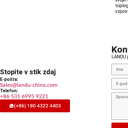
toplog
vzpost
Kon
LANDU je
Stopite v stik zdaj
E-pošta:
Sales@landu-china.com
Telefon:
+86 531 6995 9221
(+86) 180 4322 4403