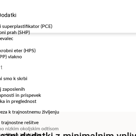
Dodatki
i superplastifikator (PCE)
bni prah (SHP)
evalec
krobni eter (HPS)
(PP) vlakno
t
m okoljskim odtisom
i smo k skrbi
j zaposlenih
pnosti in prispevek
ka in preglednost
eza k trajnostnemu življenju
n trajnostne rešitve
ano nizkim okoljskim odtisom
v rešitvah za stranke