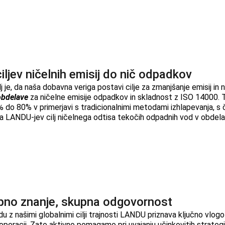
iljev ničelnih emisij do nič odpadkov
lj je, da naša dobavna veriga postavi cilje za zmanjšanje emisij i
bdelave
za ničelne emisije odpadkov in skladnost z ISO 14000. 
 do 80% v primerjavi s tradicionalnimi metodami izhlapevanja, s č
a LANDU-jev cilj ničelnega odtisa tekočih odpadnih vod v obdela
pno znanje, skupna odgovornost
du z našimi globalnimi cilji trajnosti LANDU priznava ključno vlog
 operacij. Zato aktivno pomagamo pri uvajanju učinkovitih strategij