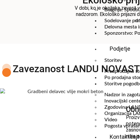
Ekološko pri
V dobi, ko je okoljska zavest
Blaginja: Spodb
nadzorom. Ekološko prijazni 
o
Sodelovanje pri 
Delovna mesta i
Sponzorstvo: Po
Podjetje
Storitev
Zavezanost LANDU NOVASTA
Predprodajna st
Po prodajna sto
Storitve pogodb
Nadzor in zagota
Inovacijski cent
Zgodovina LA
Obno
Organizacija L
Proizv
Video
potenc
Pogosta vprašan
zasnov
nižje 
Kontaktiraj