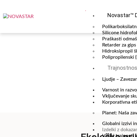
Novastar™ 
Polikarboksilatn
Silicone hidrofo
Praškasti odmaš
Retarder za gips
Hidroksipropil š
Polipropilenski 
Trajnostnos
Izdelki z dokazano nizki
Ljudje – Zavezan
Varnost in razvo
Vključevanje sku
Korporativna eti
Planet: Naša zav
Globalni izzivi i
Izdelki z dokaz
Vidiki trajnosti 