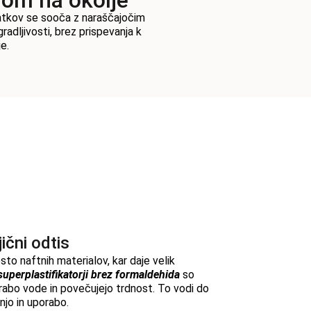
vom na okolje
datkov se sooča z naraščajočim
dljivosti, brez prispevanja k
e.
ični odtis
o naftnih materialov, kar daje velik
superplastifikatorji brez formaldehida
so
orabo vode in povečujejo trdnost. To vodi do
njo in uporabo.