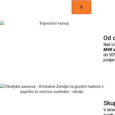
X
Od c
Naš ci
MVR o
do 50%
podpir
Sku
V skla
svojih