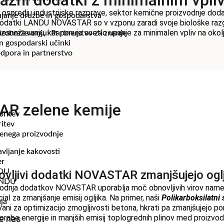
jazni dodatki z minimalnim vpli
 v ospredju industrijske razprave, sektor kemične proizvodnje do
ujanje družbe in gospodarstva
dodatki LANDU NOVASTAR so v vzponu zaradi svoje biološke razgra
nesnaževanju, kar ponuja svetlo upanje za minimalen vpliv na okolj
izobraževanju: Partnerstvo za znanje
n gospodarski učinki
dpora in partnerstvo
R zelene kemije
oritev
ritev
enega proizvodnje
vljanje kakovosti
er
NDU
vljivi dodatki NOVASTAR zmanjšujejo oglj
ANDU
odnja dodatkov NOVASTAR uporablja moč obnovljivih virov namest
ial za zmanjšanje emisij ogljika. Na primer, naši
Polikarboksilatni 
ja
ani za optimizacijo zmogljivosti betona, hkrati pa zmanjšujejo p
porabe energije in manjših emisij toplogrednih plinov med proizvod
te nas