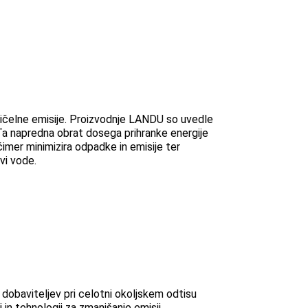
n ničelne emisije. Proizvodnje LANDU so uvedle
Ta napredna obrat dosega prihranke energije
imer minimizira odpadke in emisije ter
vi vode.
o dobaviteljev pri celotni okoljskem odtisu
 in tehnologij za zmanjšanje emisij