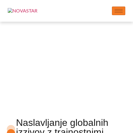
Globalni izzivi in
trajnostne rešitve
Naslavljanje globalnih
izzivov z trajnostnimi