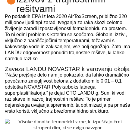
rešitvami
Po podatkih EPA iz leta 2020 AirToxScreen, približno 320
milijonov ljudi trpi zaradi tveganja za raka skozi celotno
življenje zaradi izpostavljenosti formaldehidu na prostem.
To ni edini problem s katerim se soočamo. Globalni izzivi,
vključno z naraščajočimi temperaturami, težavami s
kakovostjo vode in zakisanjem, vse bolj ogrožajo. Zato ima
LANDU odgovornost ponuditi trajnostne rešitve, ki lahko
naredijo razliko.
Zaveza LANDU NOVASTAR k varovanju okolja
“Naše prejšnje delo nam je pokazalo, da lahko dramatično
povečamo zmogljivost betona z dodatkom le 0,01 – 0,1
odstotka NOVASTAR Polykarboksilatnega
superplastifikatorja,” je dejal CTO LANDU g. Sun, ki vodi
raziskave in razvoj trajnostnih rešitev. To je primer
dejanskega uvajanja sprememb, ta optimizacija pa prinaša
vrsto koristi, vključno z brezformalhidno strukturo.