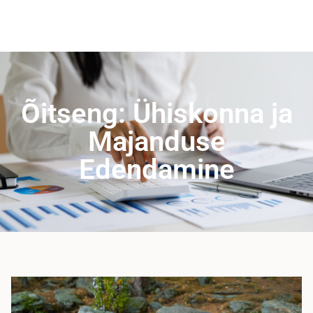
Õitseng: Ühiskonna ja
Majanduse
Edendamine