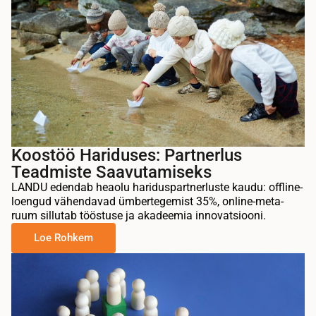
Koostöö Hariduses: Partnerlus
Teadmiste Saavutamiseks
LANDU edendab heaolu hariduspartnerluste kaudu: offline-
loengud vähendavad ümbertegemist 35%, online-meta-
ruum sillutab tööstuse ja akadeemia innovatsiooni.
Loe Rohkem