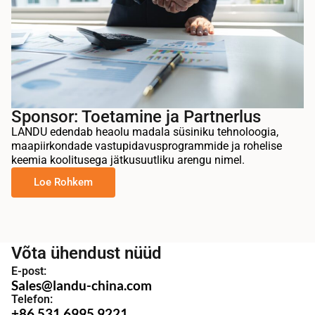
Sponsor: Toetamine ja Partnerlus
LANDU edendab heaolu madala süsiniku tehnoloogia,
maapiirkondade vastupidavusprogrammide ja rohelise
keemia koolitusega jätkusuutliku arengu nimel.
Loe Rohkem
Võta ühendust nüüd
E-post:
Sales@landu-china.com
Telefon:
+86 531 6995 9221