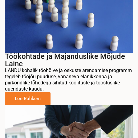
Töökohtade ja Majanduslike Mõjude
Laine
LANDU kohalik tööhõive ja oskuste arendamise programm
tegeleb tööjõu puuduse, vananeva elanikkonna ja
piirkondlike lõhedega sihitud koolituste ja tööstuslike
uuenduste kaudu.
Loe Rohkem