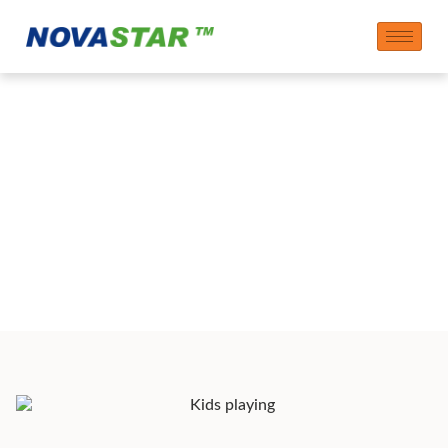
Prosperitate:
Sprijinirea societății
și economiei