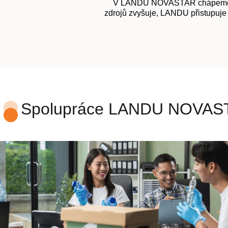
V LANDU NOVASTAR chápeme, že u
zdrojů zvyšuje, LANDU přistupuje 
Spolupráce LANDU NOVASTA