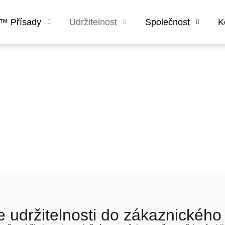
™ Přísady
Udržitelnost
Společnost
K
v zákaznických řešeních
e udržitelnosti do zákaznickéh