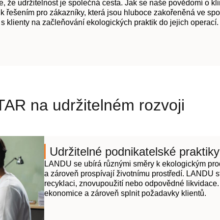
držitelnost je společná cesta. Jak se naše povědomí o klimat
k řešením pro zákazníky, která jsou hluboce zakořeněná ve spo
s klienty na začleňování ekologických praktik do jejich operací.
R na udržitelném rozvoji
Udržitelné podnikatelské praktiky
LANDU se ubírá různými směry k ekologickým produ
a zároveň prospívají životnímu prostředí. LANDU s
recyklaci, znovupoužití nebo odpovědné likvidace. T
ekonomice a zároveň splnit požadavky klientů.