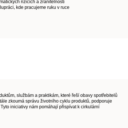
ických rizicích a zranitelnosti
lupráci, kde pracujeme ruku v ruce
ktům, službám a praktikám, které řeší obavy spotřebitelů
tále zkoumá správu životního cyklu produktů, podporuje
yto iniciativy nám pomáhají přispívat k cirkulární