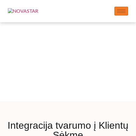
Tvarumo aspektai
klientų sprendimuose
Integracija tvarumo į Klientų
Sėkmę