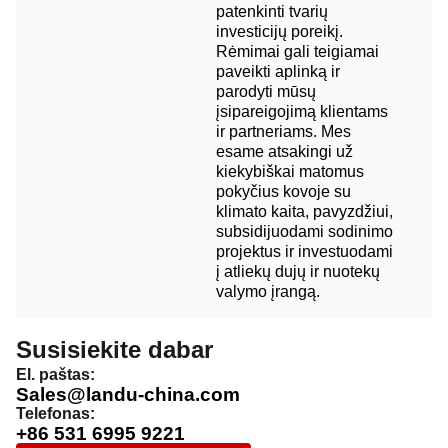
patenkinti tvarių
investicijų poreikį.
Rėmimai gali teigiamai
paveikti aplinką ir
parodyti mūsų
įsipareigojimą klientams
ir partneriams. Mes
esame atsakingi už
kiekybiškai matomus
pokyčius kovoje su
klimato kaita, pavyzdžiui,
subsidijuodami sodinimo
projektus ir investuodami
į atliekų dujų ir nuotekų
valymo įrangą.
Susisiekite dabar
El. paštas:
Sales@landu-china.com
Telefonas:
+86 531 6995 9221