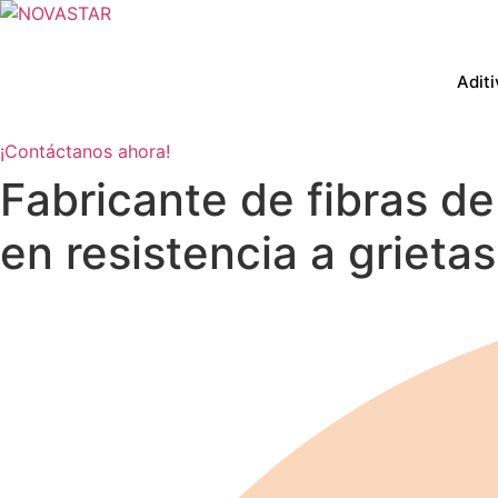
Saltar
al
contenido
Adit
¡Contáctanos ahora!
Fabricante de fibras d
en resistencia a grietas