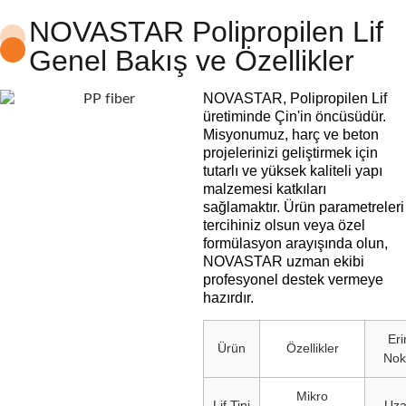
NOVASTAR Polipropilen Lif
Genel Bakış ve Özellikler
NOVASTAR, Polipropilen Lif
üretiminde Çin'in öncüsüdür.
Misyonumuz, harç ve beton
projelerinizi geliştirmek için
tutarlı ve yüksek kaliteli yapı
malzemesi katkıları
sağlamaktır. Ürün parametreleri
tercihiniz olsun veya özel
formülasyon arayışında olun,
NOVASTAR uzman ekibi
profesyonel destek vermeye
hazırdır.
Er
Ürün
Özellikler
Nok
Mikro
Lif Tipi
Uz