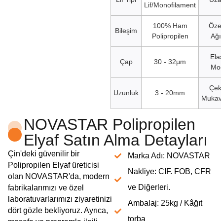
Lif/Monofilament
100% Ham
Özel
Bileşim
Polipropilen
Ağı
Ela
Çap
30 - 32μm
Mo
Çe
Uzunluk
3 - 20mm
Mukav
NOVASTAR Polipropilen
Elyaf Satın Alma Detayları
Çin'deki güvenilir bir
Marka Adı: NOVASTAR
Polipropilen Elyaf üreticisi
Nakliye: CIF. FOB, CFR
olan NOVASTAR'da, modern
ve Diğerleri.
fabrikalarımızı ve özel
laboratuvarlarımızı ziyaretinizi
Ambalaj: 25kg / Kâğıt
dört gözle bekliyoruz. Ayrıca,
torba