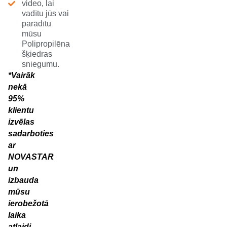
video, lai
vadītu jūs vai
parādītu
mūsu
Polipropilēna
šķiedras
sniegumu.
*Vairāk
nekā
95%
klientu
izvēlas
sadarboties
ar
NOVASTAR
un
izbauda
mūsu
ierobežotā
laika
atlaidi