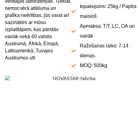
veltītajās laboratorijās. Turklāt,
Iepakojums: 25kg / Papīra
ņemot vērā attāluma un
grafika neērtības, jūs varat arī
maisiņš
sazināties ar mūsu
Apmaksa: T/T, LC, OA un
izplatītājiem, kas pārstāv
vairāk
vairāk nekā 60 valstis
Austrumā, Āfrikā, Eiropā,
Ražošanas laiks: 7-14
Latīņamerikā, Tuvajos
dienas.
Austrumos utt.
MOQ: 500kg