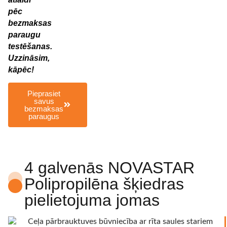
pēc
bezmaksas
paraugu
testēšanas.
Uzzināsim,
kāpēc!
Pieprasiet
savus
bezmaksas
paraugus
4 galvenās NOVASTAR
Polipropilēna šķiedras
pielietojuma jomas