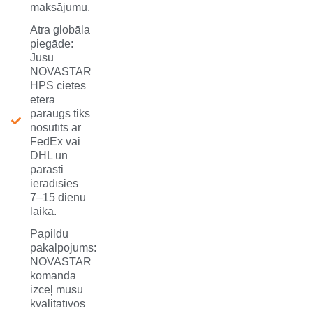
maksājumu.
Ātra globāla
piegāde:
Jūsu
NOVASTAR
HPS cietes
ētera
paraugs tiks
nosūtīts ar
FedEx vai
DHL un
parasti
ieradīsies
7–15 dienu
laikā.
Papildu
pakalpojums:
NOVASTAR
komanda
izceļ mūsu
kvalitatīvos