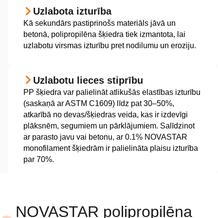
Uzlabota izturība
Kā sekundārs pastiprinošs materiāls jāvā un
betonā, polipropilēna šķiedra tiek izmantota, lai
uzlabotu virsmas izturību pret nodilumu un eroziju.
Uzlabotu lieces stiprību
PP šķiedra var palielināt atlikušās elastības izturību
(saskaņā ar ASTM C1609) līdz pat 30–50%,
atkarībā no devas/šķiedras veida, kas ir izdevīgi
plāksnēm, segumiem un pārklājumiem. Salīdzinot
ar parasto javu vai betonu, ar 0.1% NOVASTAR
monofilament šķiedrām ir palielināta plaisu izturība
par 70%.
NOVASTAR polipropilēna