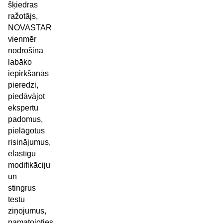
šķiedras
ražotājs,
NOVASTAR
vienmēr
nodrošina
labāko
iepirkšanās
pieredzi,
piedāvājot
ekspertu
padomus,
pielāgotus
risinājumus,
elastīgu
modifikāciju
un
stingrus
testu
ziņojumus,
pamatojoties