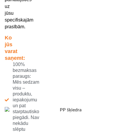
uz
jūsu
specifiskajām
prasībām.
Ko
jūs
varat
saņemt:
100%
bezmaksas
paraugs:
Mēs sedzam
visu –
produktu,
iepakojumu
un pat
starptautisko
piegādi. Nav
nekādu
slēptu