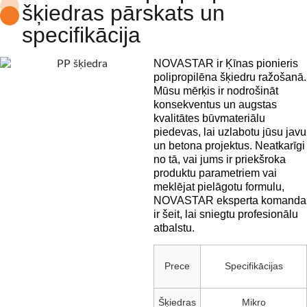
šķiedras pārskats un
specifikācija
NOVASTAR ir Ķīnas pionieris
polipropilēna šķiedru ražošanā.
Mūsu mērķis ir nodrošināt
konsekventus un augstas
kvalitātes būvmateriālu
piedevas, lai uzlabotu jūsu javu
un betona projektus. Neatkarīgi
no tā, vai jums ir priekšroka
produktu parametriem vai
meklējat pielāgotu formulu,
NOVASTAR eksperta komanda
ir šeit, lai sniegtu profesionālu
atbalstu.
Prece
Specifikācijas
Šķiedras
Mikro