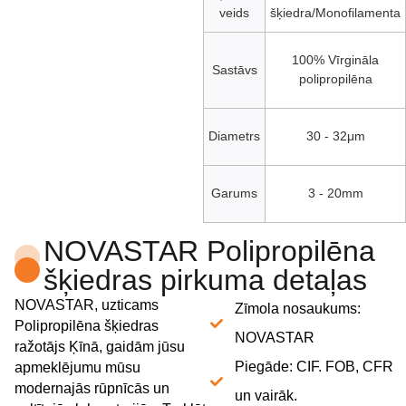
veids
šķiedra/Monofilamenta
100% Vīrgināla
Sastāvs
polipropilēna
Diametrs
30 - 32μm
Garums
3 - 20mm
NOVASTAR Polipropilēna
šķiedras pirkuma detaļas
NOVASTAR, uzticams
Zīmola nosaukums:
Polipropilēna šķiedras
NOVASTAR
ražotājs Ķīnā, gaidām jūsu
Piegāde: CIF. FOB, CFR
apmeklējumu mūsu
modernajās rūpnīcās un
un vairāk.