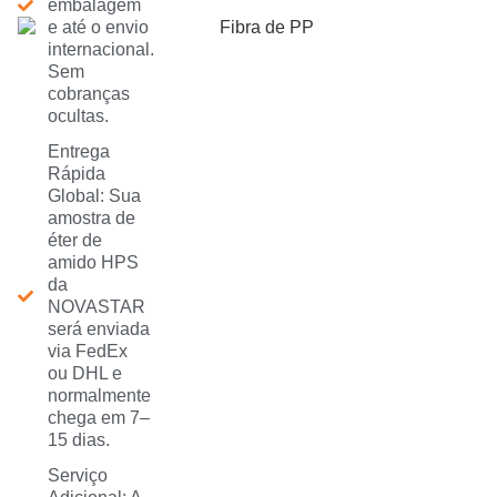
embalagem
e até o envio
internacional.
Sem
cobranças
ocultas.
Entrega
Rápida
Global: Sua
amostra de
éter de
amido HPS
da
NOVASTAR
será enviada
via FedEx
ou DHL e
normalmente
chega em 7–
15 dias.
Serviço