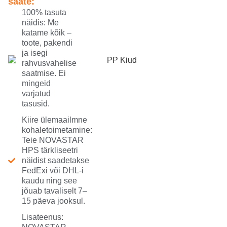
saate:
100% tasuta
näidis: Me
katame kõik –
toote, pakendi
ja isegi
rahvusvahelise
saatmise. Ei
mingeid
varjatud
tasusid.
Kiire ülemaailmne
kohaletoimetamine:
Teie NOVASTAR
HPS tärkliseetri
näidist saadetakse
FedExi või DHL-i
kaudu ning see
jõuab tavaliselt 7–
15 päeva jooksul.
Lisateenus: