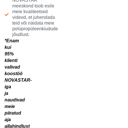
NOVASTAR
meeskond toob esile
meie kvaliteetsed
videod, et juhendada
teid või näidata meie
polüpropüleenkiudude
jõudlust.
*Enam
kui
95%
klienti
valivad
koostöö
NOVASTAR-
iga
ja
naudivad
meie
piiratud
aja
allahindlust