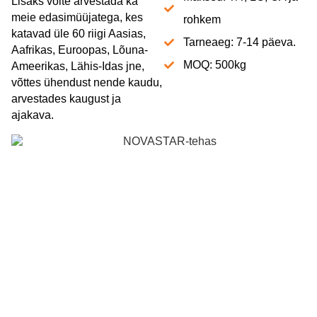
Lisaks võite arvestada ka
meie edasimüüjatega, kes
rohkem
katavad üle 60 riigi Aasias,
Tarneaeg: 7-14 päeva.
Aafrikas, Euroopas, Lõuna-
MOQ: 500kg
Ameerikas, Lähis-Idas jne,
võttes ühendust nende kaudu,
arvestades kaugust ja
ajakava.