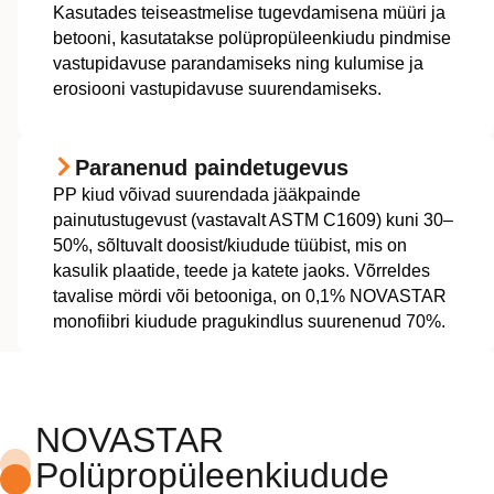
Kasutades teiseastmelise tugevdamisena müüri ja
betooni, kasutatakse polüpropüleenkiudu pindmise
vastupidavuse parandamiseks ning kulumise ja
erosiooni vastupidavuse suurendamiseks.
Paranenud paindetugevus
PP kiud võivad suurendada jääkpainde
painutustugevust (vastavalt ASTM C1609) kuni 30–
50%, sõltuvalt doosist/kiudude tüübist, mis on
kasulik plaatide, teede ja katete jaoks. Võrreldes
tavalise mördi või betooniga, on 0,1% NOVASTAR
monofiibri kiudude pragukindlus suurenenud 70%.
NOVASTAR
Polüpropüleenkiudude