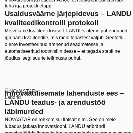
teha iga projekti etapp.
Usaldusväärne järjepidevus – LANDU
kvaliteedikontrolli protokoll
Me võtame kvaliteeti tõsiselt. LANDUs oleme pühendunud
iga partii kvaliteedile, mis meie tehastest väljub. Seetõttu
oleme investeerinud arenenud seadmetesse ja
automatiseeritud tootmisliinidesse – et tagada stabiilne
jõudlus isegi suurte tellimuste puhul.
Innovaatilisemate lahenduste ees –
LANDU teadus- ja arendustöö
läbimurded
NOVASTAR on rohkem kui lihtsalt nimi. See on meie
lubadus jätkata innovatsiooni. LANDU eribrändi