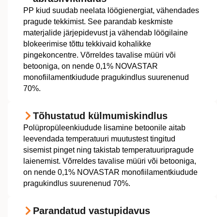
PP kiud suudab neelata löögienergiat, vähendades
pragude tekkimist. See parandab keskmiste
materjalide järjepidevust ja vähendab löögilaine
blokeerimise tõttu tekkivaid kohalikke
pingekoncentre. Võrreldes tavalise müüri või
betooniga, on nende 0,1% NOVASTAR
monofiilamentkiudude pragukindlus suurenenud
70%.
Tõhustatud külmumiskindlus
Polüpropüleenkiudude lisamine betoonile aitab
leevendada temperatuuri muutustest tingitud
sisemist pinget ning takistab temperatuuripragude
laienemist. Võrreldes tavalise müüri või betooniga,
on nende 0,1% NOVASTAR monofiilamentkiudude
pragukindlus suurenenud 70%.
Parandatud vastupidavus