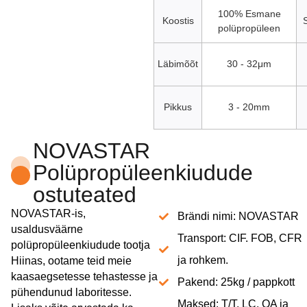
100% Esmane
Koostis
S
polüpropüleen
Läbimõõt
30 - 32μm
Pikkus
3 - 20mm
NOVASTAR
Polüpropüleenkiudude
ostuteated
NOVASTAR-is,
Brändi nimi: NOVASTAR
usaldusväärne
Transport: CIF. FOB, CFR
polüpropüleenkiudude tootja
ja rohkem.
Hiinas, ootame teid meie
kaasaegsetesse tehastesse ja
Pakend: 25kg / pappkott
pühendunud laboritesse.
Maksed: T/T, LC, OA ja