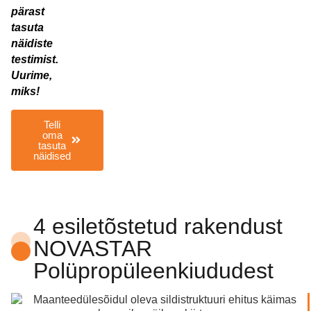
pärast
tasuta
näidiste
testimist.
Uurime,
miks!
Telli
oma
tasuta
näidised
4 esiletõstetud rakendust
NOVASTAR
Polüpropüleenkiududest