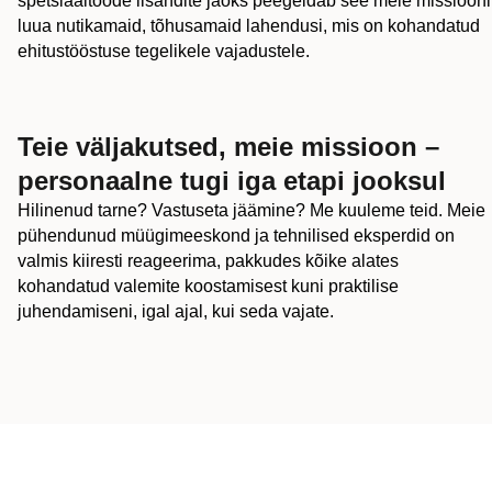
spetsiaaltööde lisandite jaoks peegeldab see meie missiooni
luua nutikamaid, tõhusamaid lahendusi, mis on kohandatud
ehitustööstuse tegelikele vajadustele.
Teie väljakutsed, meie missioon –
personaalne tugi iga etapi jooksul
Hilinenud tarne? Vastuseta jäämine? Me kuuleme teid. Meie
pühendunud müügimeeskond ja tehnilised eksperdid on
valmis kiiresti reageerima, pakkudes kõike alates
kohandatud valemite koostamisest kuni praktilise
juhendamiseni, igal ajal, kui seda vajate.