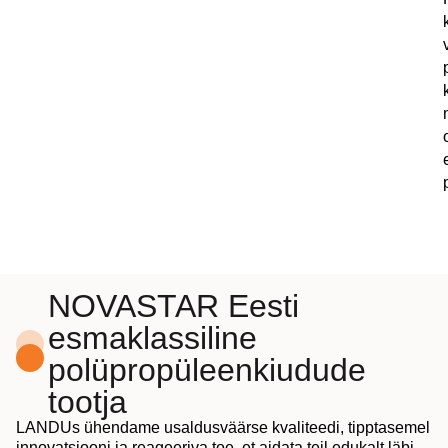
NOVASTAR Eesti
esmaklassiline
polüpropüleenkiudude
tootja
LANDUs ühendame usaldusväärse kvaliteedi, tipptasemel
innovatsiooni ja reageeriva toe, et aidata teil edukalt läbi