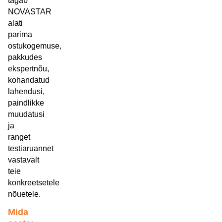
tagab
NOVASTAR
alati
parima
ostukogemuse,
pakkudes
ekspertnõu,
kohandatud
lahendusi,
paindlikke
muudatusi
ja
ranget
testiaruannet
vastavalt
teie
konkreetsetele
nõuetele.
Mida