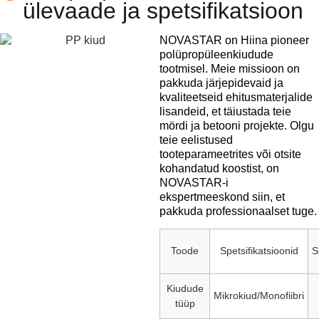
ülevaade ja spetsifikatsioon
NOVASTAR on Hiina pioneer
polüpropüleenkiudude
tootmisel. Meie missioon on
pakkuda järjepidevaid ja
kvaliteetseid ehitusmaterjalide
lisandeid, et täiustada teie
mördi ja betooni projekte. Olgu
teie eelistused
tooteparameetrites või otsite
kohandatud koostist, on
NOVASTAR-i
ekspertmeeskond siin, et
pakkuda professionaalset tuge.
Toode
Spetsifikatsioonid
S
Kiudude
Mikrokiud/Monofiibri
tüüp