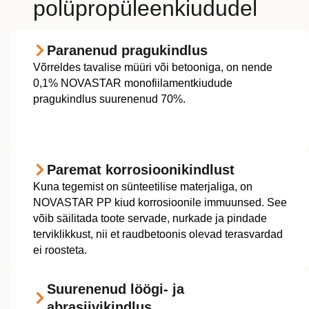
polüpropüleenkiududel
Paranenud pragukindlus
Võrreldes tavalise müüri või betooniga, on nende
0,1% NOVASTAR monofiilamentkiudude
pragukindlus suurenenud 70%.
Paremat korrosioonikindlust
Kuna tegemist on sünteetilise materjaliga, on
NOVASTAR PP kiud korrosioonile immuunsed. See
võib säilitada toote servade, nurkade ja pindade
terviklikkust, nii et raudbetoonis olevad terasvardad
ei roosteta.
Suurenenud löögi- ja
abrasiivikindlus