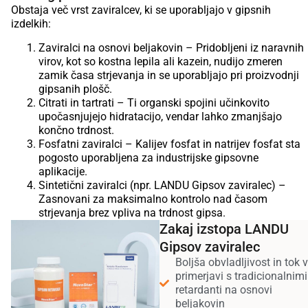
Obstaja več vrst zaviralcev, ki se uporabljajo v gipsnih
izdelkih:
Zaviralci na osnovi beljakovin – Pridobljeni iz naravnih
virov, kot so kostna lepila ali kazein, nudijo zmeren
zamik časa strjevanja in se uporabljajo pri proizvodnji
gipsanih plošč.
Citrati in tartrati – Ti organski spojini učinkovito
upočasnjujejo hidratacijo, vendar lahko zmanjšajo
končno trdnost.
Fosfatni zaviralci – Kalijev fosfat in natrijev fosfat sta
pogosto uporabljena za industrijske gipsovne
aplikacije.
Sintetični zaviralci (npr. LANDU Gipsov zaviralec) –
Zasnovani za maksimalno kontrolo nad časom
strjevanja brez vpliva na trdnost gipsa.
Zakaj izstopa LANDU
Gipsov zaviralec
Boljša obvladljivost in tok v
primerjavi s tradicionalnimi
retardanti na osnovi
beljakovin