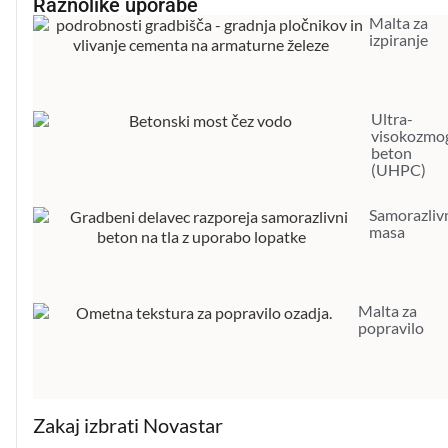
Raznolike uporabe
Malta za
izpiranje
Ultra-
visokozmog
beton
(UHPC)
Samorazliv
masa
Malta za
popravilo
Zakaj izbrati Novastar