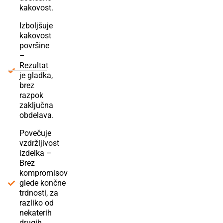
kakovost.
Izboljšuje
kakovost
površine
–
Rezultat
je gladka,
brez
razpok
zaključna
obdelava.
Povečuje
vzdržljivost
izdelka –
Brez
kompromisov
glede končne
trdnosti, za
razliko od
nekaterih
drugih