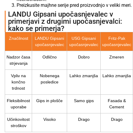
Preizkusite majhne serije pred proizvodnjo v veliki meri.
LANDU Gipsani upočasnjevalec v
primerjavi z drugimi upočasnjevalci:
kako se primerja?
Značilnost
LANDU Gipsani
USG Gipsani
Fritz-Pak
upočasnjevalec
upočasnjevalec
upočasnjevalec
Nadzor časa
Odlično
Dobro
Zmeren
strjevanja
Vpliv na
Nobenega
Lahko zmanjša
Lahko zmanjša
končno
posledice
trdnost
Fleksibilnost
Gips in plošče
Samo gips
Fasada &
uporabe
Cement
Učinkovitost
Visoko
Drago
Drago
stroškov