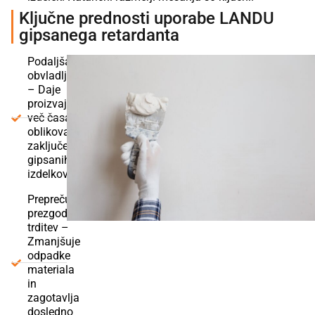
Ključne prednosti uporabe LANDU
gipsanega retardanta
Podaljšana
obvladljivost
– Daje
proizvajalcem
več časa za
oblikovanje in
zaključevanje
gipsanih
izdelkov.
Preprečuje
prezgodnjo
trditev –
Zmanjšuje
odpadke
materiala
in
zagotavlja
dosledno