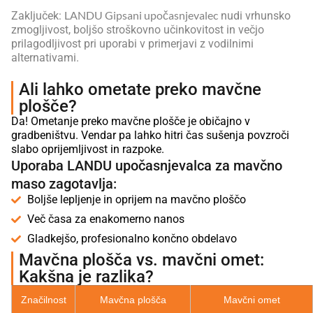
LANDU Gipsani upočasnjevalec
Zaključek:
nudi vrhunsko
zmogljivost, boljšo stroškovno učinkovitost in večjo
prilagodljivost pri uporabi v primerjavi z vodilnimi
alternativami.
Ali lahko ometate preko mavčne
plošče?
Da! Ometanje preko mavčne plošče je običajno v
gradbeništvu. Vendar pa lahko hitri čas sušenja povzroči
slabo oprijemljivost in razpoke.
Uporaba LANDU upočasnjevalca za mavčno
maso zagotavlja:
Boljše lepljenje in oprijem na mavčno ploščo
Več časa za enakomerno nanos
Gladkejšo, profesionalno končno obdelavo
Mavčna plošča vs. mavčni omet:
Kakšna je razlika?
Značilnost
Mavčna plošča
Mavčni omet