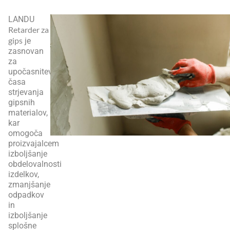
LANDU
Retarder za
gips
je
zasnovan
za
upočasnitev
časa
strjevanja
gipsnih
materialov,
kar
omogoča
proizvajalcem
izboljšanje
obdelovalnosti
izdelkov,
zmanjšanje
odpadkov
in
izboljšanje
splošne