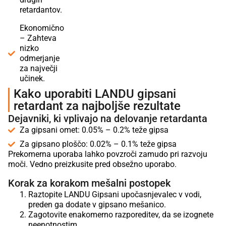
retardantov.
Ekonomično
– Zahteva
nizko
odmerjanje
za največji
učinek.
Kako uporabiti LANDU gipsani
retardant za najboljše rezultate
Dejavniki, ki vplivajo na delovanje retardanta
Za gipsani omet: 0.05% – 0.2% teže gipsa
Za gipsano ploščo: 0.02% – 0.1% teže gipsa
Prekomerna uporaba lahko povzroči zamudo pri razvoju
moči. Vedno preizkusite pred obsežno uporabo.
Korak za korakom mešalni postopek
Raztopite LANDU Gipsani upočasnjevalec v vodi,
preden ga dodate v gipsano mešanico.
Zagotovite enakomerno razporeditev, da se izognete
neenotnostim.