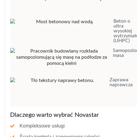
Beton o
ultra
wysokiej
wytrzymał
(UHPC)
Samopozio
masa
Zaprawa
naprawcza
Dlaczego warto wybrać Novastar
Kompleksowe usługi
Ścisła kontrola i zapewnienie jakości