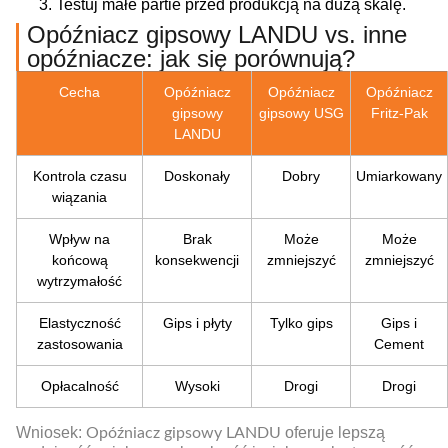
Testuj małe partie przed produkcją na dużą skalę.
Opóźniacz gipsowy LANDU vs. inne
opóźniacze: jak się porównują?
Cecha
Opóźniacz
Opóźniacz
Opóźniacz
gipsowy
gipsowy USG
Fritz-Pak
LANDU
Kontrola czasu
Doskonały
Dobry
Umiarkowany
wiązania
Wpływ na
Brak
Może
Może
końcową
konsekwencji
zmniejszyć
zmniejszyć
wytrzymałość
Elastyczność
Gips i płyty
Tylko gips
Gips i
zastosowania
Cement
Opłacalność
Wysoki
Drogi
Drogi
Wniosek:
oferuje lepszą
Opóźniacz gipsowy LANDU