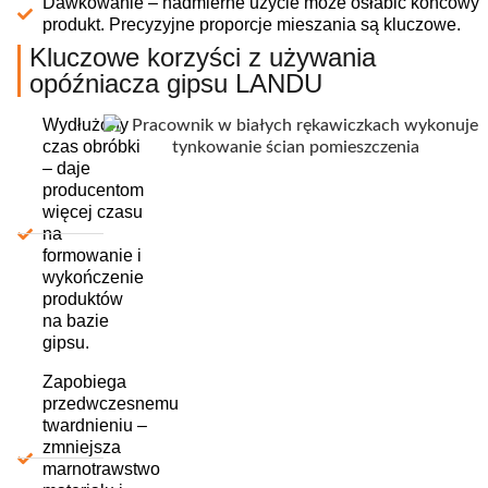
Dawkowanie – nadmierne użycie może osłabić końcowy
produkt. Precyzyjne proporcje mieszania są kluczowe.
Kluczowe korzyści z używania
opóźniacza gipsu LANDU
Wydłużony
czas obróbki
– daje
producentom
więcej czasu
na
formowanie i
wykończenie
produktów
na bazie
gipsu.
Zapobiega
przedwczesnemu
twardnieniu –
zmniejsza
marnotrawstwo