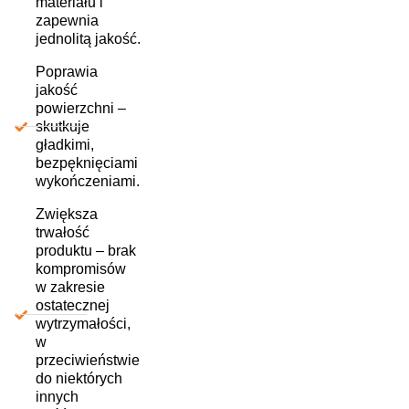
materiału i
zapewnia
jednolitą jakość.
Poprawia
jakość
powierzchni –
skutkuje
gładkimi,
bezpęknięciami
wykończeniami.
Zwiększa
trwałość
produktu – brak
kompromisów
w zakresie
ostatecznej
wytrzymałości,
w
przeciwieństwie
do niektórych
innych