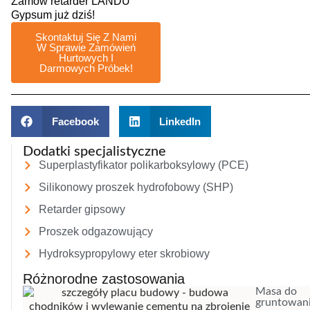
Zamów retarder LANDU
Gypsum już dziś!
Skontaktuj Się Z Nami
W Sprawie Zamówień
Hurtowych I
Darmowych Próbek!
Facebook
LinkedIn
Dodatki specjalistyczne
Superplastyfikator polikarboksylowy (PCE)
Silikonowy proszek hydrofobowy (SHP)
Retarder gipsowy
Proszek odgazowujący
Hydroksypropylowy eter skrobiowy
Różnorodne zastosowania
Masa do
gruntowan