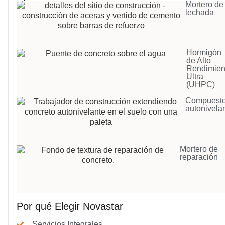
Mortero de
lechada
Hormigón
de Alto
Rendimien
Ultra
(UHPC)
Compuest
autonivela
Mortero de
reparación
Por qué Elegir Novastar
Servicios Integrales