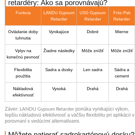
retardéry: Ako sa porovnávajú?
Funkcia
LANDU Gypsum
USG Gypsum
Fritz-Pak
Retarder
Retarder
Retarder
Ovládanie doby
Vynikajúce
Dobré
Mierne
tuhnutia
Vplyv na
Žiadne následky
Môže znížiť
Môže znížiť
konečnú pevnosť
Flexibilita
Sadra a dosky
Len sadra
Sádra a
použitia
cement
Nákladová
Vysoká
Drahá
Drahá
efektívnosť
Záver:
ponúka vynikajúci výkon,
LANDU Gypsum Retarder
lepšiu nákladovú efektívnosť a väčšiu flexibilitu pri aplikácii v
porovnaní s vedúcimi alternatívami.
Môžete natierať sadrokartónovú dosku?