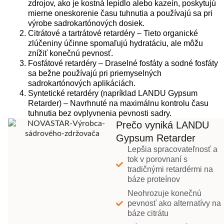
zdrojov, ako je kostná lepidlo alebo kazeín, poskytujú
mierne oneskorenie času tuhnutia a používajú sa pri
výrobe sadrokartónových dosiek.
Citrátové a tartrátové retardéry – Tieto organické
zlúčeniny účinne spomaľujú hydratáciu, ale môžu
znížiť konečnú pevnosť.
Fosfátové retardéry – Draselné fosfáty a sodné fosfáty
sa bežne používajú pri priemyselných
sadrokartónových aplikáciách.
Syntetické retardéry (napríklad LANDU Gypsum
Retarder) – Navrhnuté na maximálnu kontrolu času
tuhnutia bez ovplyvnenia pevnosti sadry.
Prečo vyniká LANDU
Gypsum Retarder
Lepšia spracovateľnosť a
tok v porovnaní s
tradičnými retardérmi na
báze proteínov
Neohrozuje konečnú
pevnosť ako alternatívy na
báze citrátu