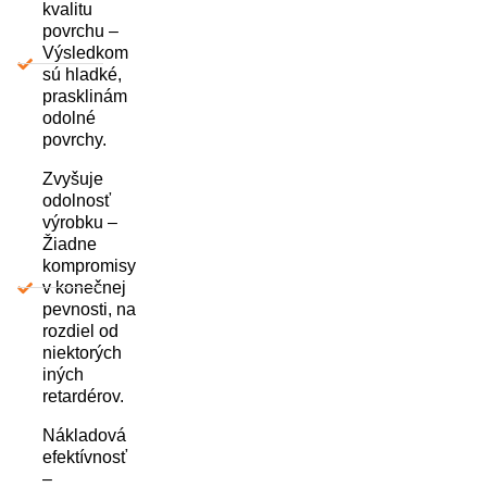
kvalitu
povrchu –
Výsledkom
sú hladké,
prasklinám
odolné
povrchy.
Zvyšuje
odolnosť
výrobku –
Žiadne
kompromisy
v konečnej
pevnosti, na
rozdiel od
niektorých
iných
retardérov.
Nákladová
efektívnosť
–