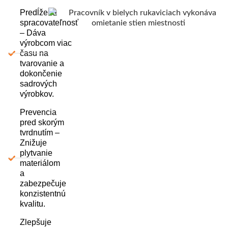
Predĺžená
spracovateľnosť
– Dáva
výrobcom viac
času na
tvarovanie a
dokončenie
sadrových
výrobkov.
Prevencia
pred skorým
tvrdnutím –
Znižuje
plytvanie
materiálom
a
zabezpečuje
konzistentnú
kvalitu.
Zlepšuje