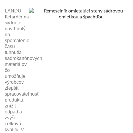
LANDU
Retardér na
je
sadru
navrhnutý
na
spomalenie
času
tuhnutia
sadrokartónových
materiálov,
čo
umožňuje
výrobcov
zlepšiť
spracovateľnosť
produktu,
znížiť
odpad a
zvýšiť
celkovú
kvalitu. V