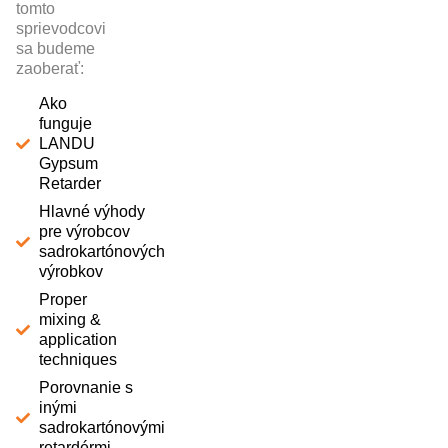
tomto
sprievodcovi
sa budeme
zaoberať:
Ako
funguje
LANDU
Gypsum
Retarder
Hlavné výhody
pre výrobcov
sadrokartónových
výrobkov
Proper
mixing &
application
techniques
Porovnanie s
inými
sadrokartónovými
retardérmi