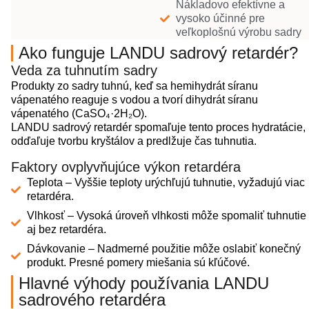
Nákladovo efektívne a
vysoko účinné pre
veľkoplošnú výrobu sadry
Ako funguje LANDU sadrový retardér?
Veda za tuhnutím sadry
Produkty zo sadry tuhnú, keď sa hemihydrát síranu
vápenatého reaguje s vodou a tvorí dihydrát síranu
vápenatého (CaSO₄·2H₂O).
LANDU sadrový retardér spomaľuje tento proces hydratácie,
odďaľuje tvorbu kryštálov a predlžuje čas tuhnutia.
Faktory ovplyvňujúce výkon retardéra
Teplota – Vyššie teploty urýchľujú tuhnutie, vyžadujú viac
retardéra.
Vlhkosť – Vysoká úroveň vlhkosti môže spomaliť tuhnutie
aj bez retardéra.
Dávkovanie – Nadmerné použitie môže oslabiť konečný
produkt. Presné pomery miešania sú kľúčové.
Hlavné výhody používania LANDU
sadrového retardéra