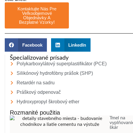
Kontaktujte Nás Pre
Veľkoobjemové
Objednávky A
Bezplatné Vzorky!
Facebook
LinkedIn
Špecializované prísady
Polykarboxylátový superplastifikátor (PCE)
Silikónový hydrofóbny prášok (SHP)
Retardér na sadru
Práškový odpenovač
Hydroxypropyl škrobový ether
Rozmanité použitia
Tmel na
vyplňovani
škár