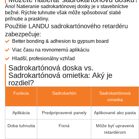
Áno! Natieranie sadrokartónovej dosky je v stavebníctve
bežné. Rýchle tuhnutie však môže spôsobovať slabé
priľnutie a praskliny.
Použitie LANDU sadrokartónového retardéru
zabezpečuje:
Better bonding & adhesion to gypsum board
Viac času na rovnomernú aplikáciu
Hladší, profesionálny vzhľad
Sadrokartónová doska vs.
Sadrokartónová omietka: Aký je
rozdiel?
Funkcia
Sadrokartón
Sadrokartónová
omietka
Aplikácia
Predpripravené panely
Aplikované ako pasta
Doba tuhnutia
Fixná
Môže byť upravená
retardérom