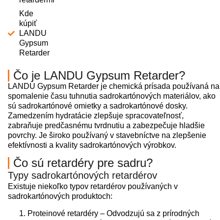
Kde
kúpiť
LANDU
Gypsum
Retarder
Čo je LANDU Gypsum Retarder?
LANDU Gypsum Retarder je chemická prísada používaná na
spomalenie času tuhnutia sadrokartónových materiálov, ako
sú sadrokartónové omietky a sadrokartónové dosky.
Zamedzením hydratácie zlepšuje spracovateľnosť,
zabraňuje predčasnému tvrdnutiu a zabezpečuje hladšie
povrchy. Je široko používaný v stavebníctve na zlepšenie
efektívnosti a kvality sadrokartónových výrobkov.
Čo sú retardéry pre sadru?
Typy sadrokartónových retardérov
Existuje niekoľko typov retardérov používaných v
sadrokartónových produktoch:
Proteinové retardéry – Odvodzujú sa z prírodných