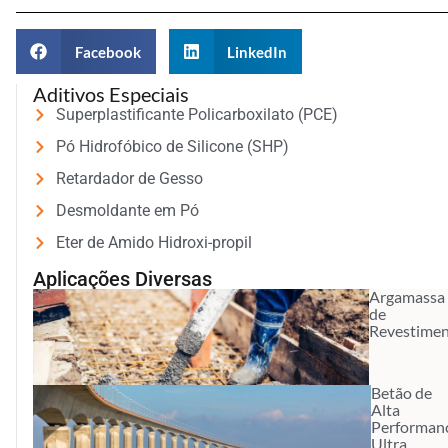
Facebook
LinkedIn
Aditivos Especiais
Superplastificante Policarboxilato (PCE)
Pó Hidrofóbico de Silicone (SHP)
Retardador de Gesso
Desmoldante em Pó
Eter de Amido Hidroxi-propil
Aplicações Diversas
Argamassa
de
Revestime
Betão de
Alta
Performan
Ultra