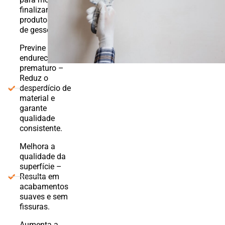
finalizar
produtos à base
de gesso.
Previne
endurecimento
prematuro –
Reduz o
desperdício de
material e
garante
qualidade
consistente.
Melhora a
qualidade da
superfície –
Resulta em
acabamentos
suaves e sem
fissuras.
Aumenta a