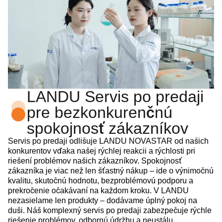
LANDU Servis po predaji
pre bezkonkurenčnú
spokojnosť zákazníkov
Servis po predaji odlišuje LANDU NOVASTAR od našich
konkurentov vďaka našej rýchlej reakcii a rýchlosti pri
riešení problémov našich zákazníkov. Spokojnosť
zákazníka je viac než len šťastný nákup – ide o výnimočnú
kvalitu, skutočnú hodnotu, bezproblémovú podporu a
prekročenie očakávaní na každom kroku. V LANDU
nezasielame len produkty – dodávame úplný pokoj na
duši. Náš komplexný servis po predaji zabezpečuje rýchle
riešenie problémov, odbornú údržbu a neustálu