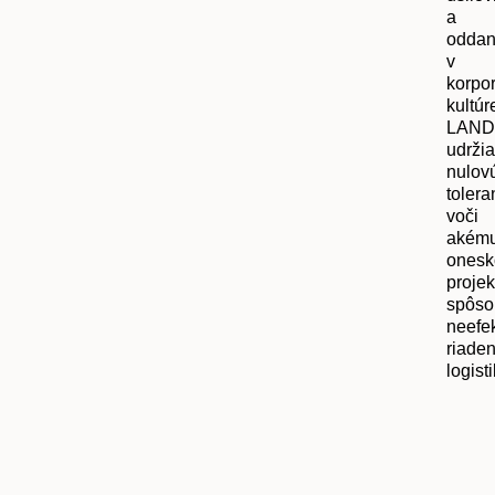
a
oddan
v
korpor
kultúr
LAN
udrži
nulov
tolera
voči
akému
onesk
projek
spôs
neefe
riade
logisti