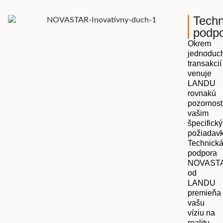
Techn
podp
Okrem
jednoduc
transakcií
venuje
LANDU
rovnakú
pozornos
vašim
špecifick
požiadav
Technick
podpora
NOVAST
od
LANDU
premieňa
vašu
víziu na
realitu,