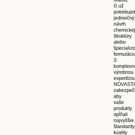
či už
potrebuje
jedinečný
návrh
chemicke
štruktúry
alebo
špecializ
formuláciu
S
komplexn
výrobnou
expertízo
NOVAST
zabezpeč
aby
vaše
produkty
spĺňali
najvyššie
štandardy
kvality