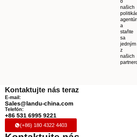
o
našich
politiká
agentúr
a
staňte
sa
jedným
z
našich
partner
Kontaktujte nás teraz
E-mail:
Sales@landu-china.com
Telefón:
+86 531 6995 9221
(+86) 180 4322 4403