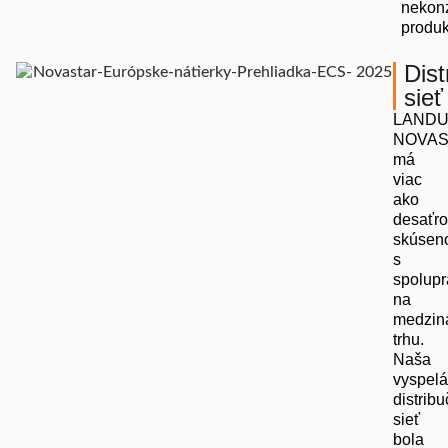
nekonz
produk
Dist
sieť
LAND
NOVAS
má
viac
ako
desaťr
skúseno
s
spolup
na
medzin
trhu.
Naša
vyspelá
distrib
sieť
bola