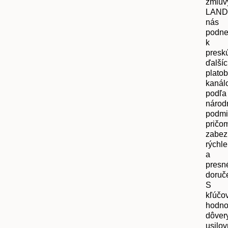
zmluv
LAN
nás
podne
k
presk
ďalší
plato
kanál
podľa
národ
podmi
pričo
zabez
rýchle
a
presn
doruč
S
kľúčo
hodno
dôver
usilov