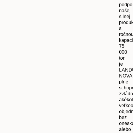
podpo
našej
silnej
produkt
s
ročno
kapaci
75
000
ton
je
LAND
NOVA
plne
schop
zvládn
akéko
veľko
objed
bez
onesk
alebo