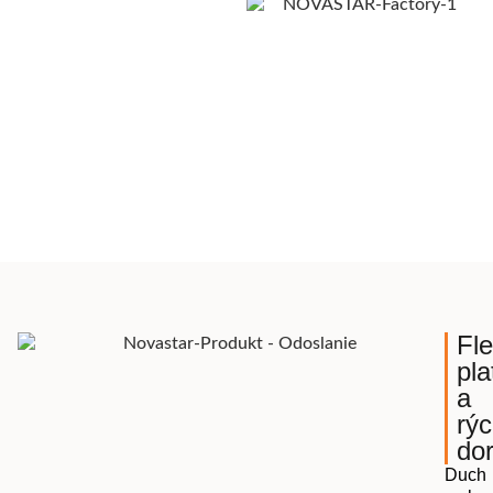
Fle
pla
a
rýc
do
Duch