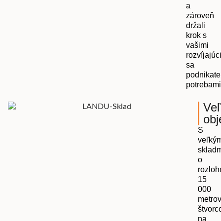
a
zároveň
držali
krok s
vašimi
rozvíjajúc
sa
podnikate
potrebami
Ve
obj
S
veľkým
skladm
o
rozloh
15
000
metro
štvorc
na