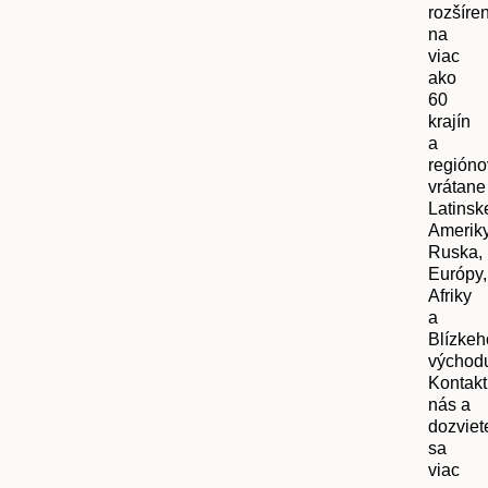
rozšíre
na
viac
ako
60
krajín
a
regióno
vrátane
Latinsk
Ameriky
Ruska,
Európy,
Afriky
a
Blízkeh
východ
Kontakt
nás a
dozviet
sa
viac