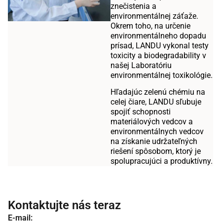
znečistenia a
environmentálnej záťaže.
Okrem toho, na určenie
environmentálneho dopadu
prísad, LANDU vykonal testy
toxicity a biodegradability v
našej Laboratóriu
environmentálnej toxikológie.
Hľadajúc zelenú chémiu na
celej čiare, LANDU sľubuje
spojiť schopnosti
materiálových vedcov a
environmentálnych vedcov
na získanie udržateľných
riešení spôsobom, ktorý je
spolupracujúci a produktívny.
Kontaktujte nás teraz
E-mail: