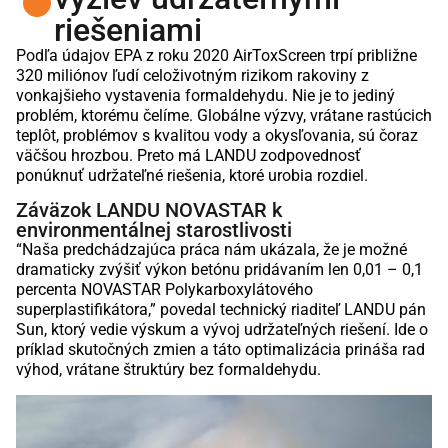
riešeniami
Podľa údajov EPA z roku 2020 AirToxScreen trpí približne
320 miliónov ľudí celoživotným rizikom rakoviny z
vonkajšieho vystavenia formaldehydu. Nie je to jediný
problém, ktorému čelíme. Globálne výzvy, vrátane rastúcich
teplôt, problémov s kvalitou vody a okysľovania, sú čoraz
väčšou hrozbou. Preto má LANDU zodpovednosť
ponúknuť udržateľné riešenia, ktoré urobia rozdiel.
Záväzok LANDU NOVASTAR k
environmentálnej starostlivosti
“Naša predchádzajúca práca nám ukázala, že je možné
dramaticky zvýšiť výkon betónu pridávaním len 0,01 – 0,1
percenta NOVASTAR Polykarboxylátového
superplastifikátora,” povedal technický riaditeľ LANDU pán
Sun, ktorý vedie výskum a vývoj udržateľných riešení. Ide o
príklad skutočných zmien a táto optimalizácia prináša rad
výhod, vrátane štruktúry bez formaldehydu.