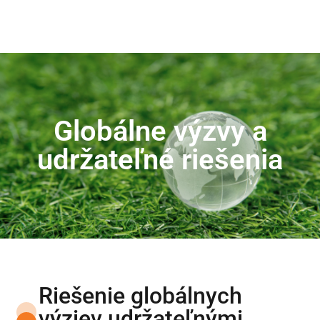
Globálne výzvy a
udržateľné riešenia
Riešenie globálnych
výziev udržateľnými