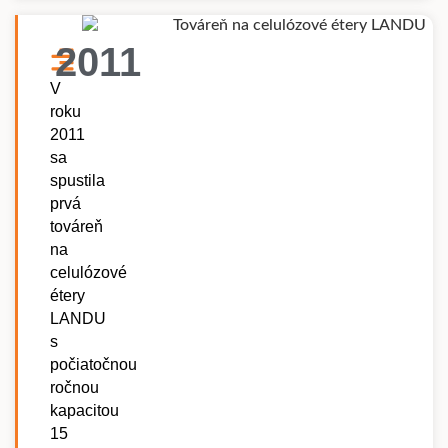
2011
V
roku
2011
sa
spustila
prvá
továreň
na
celulózové
étery
LANDU
s
počiatočnou
ročnou
kapacitou
15