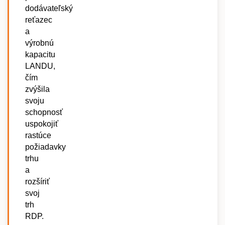
dodávateľský
reťazec
a
výrobnú
kapacitu
LANDU,
čím
zvýšila
svoju
schopnosť
uspokojiť
rastúce
požiadavky
trhu
a
rozšíriť
svoj
trh
RDP.