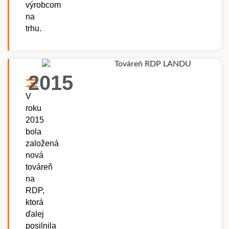
výrobcom
na
trhu.
2015
V
roku
2015
bola
založená
nová
továreň
na
RDP,
ktorá
ďalej
posilnila