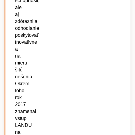
schopnosti,
ale
aj
zdôraznila
odhodlanie
poskytovať
inovatívne
a
na
mieru
šité
riešenia.
Okrem
toho
rok
2017
znamenal
vstup
LANDU
na