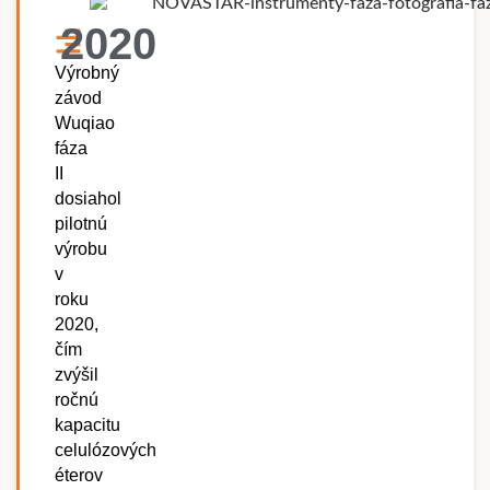
2020
Výrobný
závod
Wuqiao
fáza
II
dosiahol
pilotnú
výrobu
v
roku
2020,
čím
zvýšil
ročnú
kapacitu
celulózových
éterov