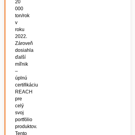
20
000
ton/rok
v
roku
2022.
Zároveň
dosiahla
ďalší
míľnik
–
úplnú
certifikáciu
REACH
pre
celý
svoj
portfólio
produktov.
Tento