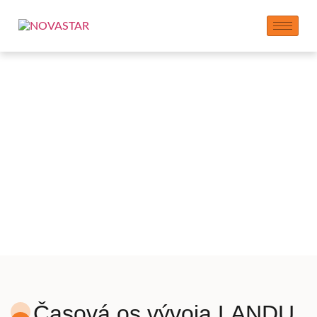
História LANDU
S 17 rokmi skúseností s uspokojením špecifických
požiadaviek zákazníkov pre rôzne aplikácie je LANDU
vždy bol na čele výskumu a vývoja produktov a inovácií
kvality. Výberom Landu si užijete profesionálny technický
tím, lojálny prístup k zákazníckej službe a prvotriedne
špecializované chemické produkty.
Časová os vývoja LANDU