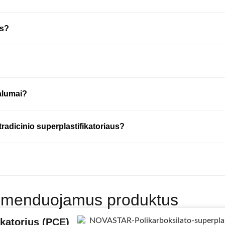
us?
valumai?
tradicinio superplastifikatoriaus?
omenduojamus produktus
katorius (PCE)