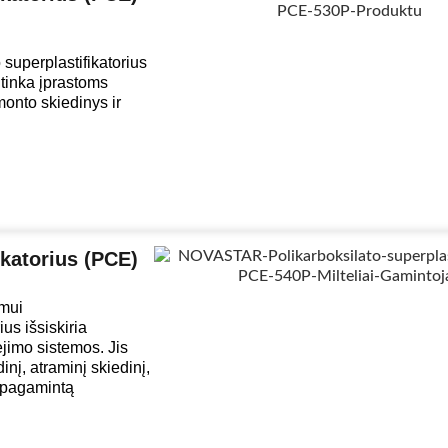
perplastifikatorius
tinka įprastoms
onto skiedinys ir
katorius (PCE)
ymui
s išsiskiria
jimo sistemos. Jis
inį, atraminį skiedinį,
u pagamintą