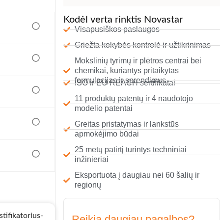
Kodėl verta rinktis Novastar
Visapusiškos paslaugos
Griežta kokybės kontrolė ir užtikrinimas
Mokslinių tyrimų ir plėtros centrai bei
chemikai, kuriantys pritaikytas
formulacijas ir sprendimus
ISO ir EU REACH sertifikatai
11 produktų patentų ir 4 naudotojo
modelio patentai
Greitas pristatymas ir lankstūs
apmokėjimo būdai
25 metų patirtį turintys techniniai
inžinieriai
Eksportuota į daugiau nei 60 šalių ir
regionų
Reikia daugiau pagalbos?