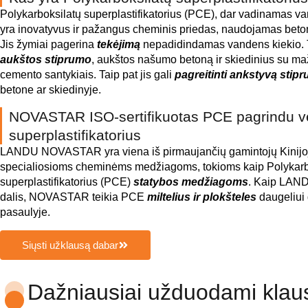
Polykarboksilatų superplastifikatorius (PCE), dar vadinamas v
yra inovatyvus ir pažangus cheminis priedas, naudojamas beton
Jis žymiai pagerina
tekėjimą
nepadidindamas vandens kiekio. T
aukštos stiprumo
, aukštos našumo betoną ir skiedinius su m
cemento santykiais. Taip pat jis gali
pagreitinti ankstyvą stip
betone ar skiedinyje.
NOVASTAR ISO-sertifikuotas PCE pagrindu ve
superplastifikatorius
LANDU NOVASTAR yra viena iš pirmaujančių gamintojų Kinijoje
specialiosioms cheminėms medžiagoms, tokioms kaip Polykarb
superplastifikatorius (PCE)
statybos medžiagoms
. Kaip LAND
dalis, NOVASTAR teikia PCE
miltelius ir plokšteles
daugeliui
pasaulyje.
Siųsti užklausą dabar
Dažniausiai užduodami klau