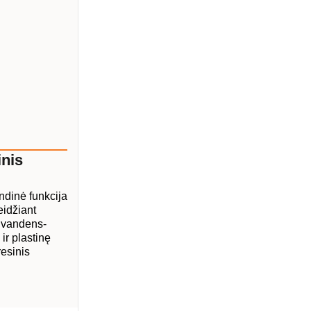
nis
ndinė funkcija
eidžiant
o vandens-
ir plastinę
esinis