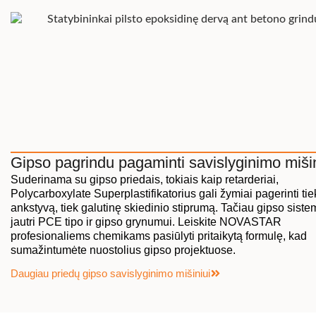
Gipso pagrindu pagaminti savislyginimo mišin
Suderinama su gipso priedais, tokiais kaip retarderiai,
Polycarboxylate Superplastifikatorius gali žymiai pagerinti tie
ankstyvą, tiek galutinę skiedinio stiprumą. Tačiau gipso siste
jautri PCE tipo ir gipso grynumui. Leiskite NOVASTAR
profesionaliems chemikams pasiūlyti pritaikytą formulę, kad
sumažintumėte nuostolius gipso projektuose.
Daugiau priedų gipso savislyginimo mišiniui