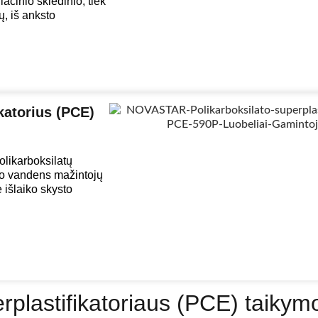
iacinio skiedinio, tiek
, iš anksto
atorius (PCE)
likarboksilatų
ysto vandens mažintojų
 išlaiko skysto
erplastifikatoriaus (PCE) taikymo