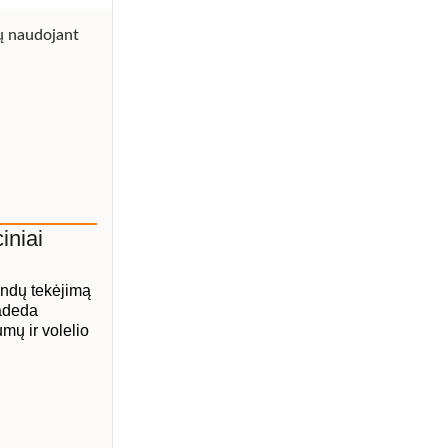
iniai
landų tekėjimą
padeda
umų ir volelio