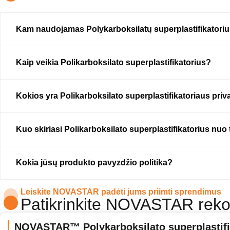
Kam naudojamas Polykarboksilatų superplastifikatori
Kaip veikia Polikarboksilato superplastifikatorius?
Kokios yra Polikarboksilato superplastifikatoriaus pri
Kuo skiriasi Polikarboksilato superplastifikatorius nuo 
Kokia jūsų produkto pavyzdžio politika?
Leiskite NOVASTAR padėti jums priimti sprendimus
Patikrinkite NOVASTAR rek
NOVASTAR™ Polykarboksilato superplastifi