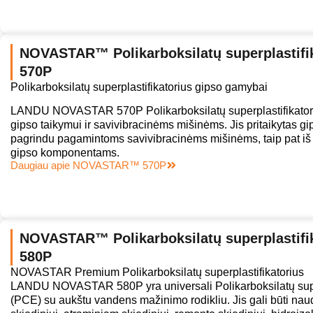
NOVASTAR™ Polikarboksilatų superplastifik
570P
Polikarboksilatų superplastifikatorius gipso gamybai
LANDU NOVASTAR 570P Polikarboksilatų superplastifikatorius
gipso taikymui ir savivibracinėms mišinėms. Jis pritaikytas g
pagrindu pagamintoms savivibracinėms mišinėms, taip pat i
gipso komponentams.
Daugiau apie NOVASTAR™ 570P
NOVASTAR™ Polikarboksilatų superplastifik
580P
NOVASTAR Premium Polikarboksilatų superplastifikatorius
LANDU NOVASTAR 580P yra universali Polikarboksilatų super
(PCE) su aukštu vandens mažinimo rodikliu. Jis gali būti n