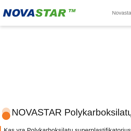
Novasta
polikarboksilato superpl
NOVASTAR Polykarboksilatų su
Kas yra Polykarboksilatų superplastifikatoriu