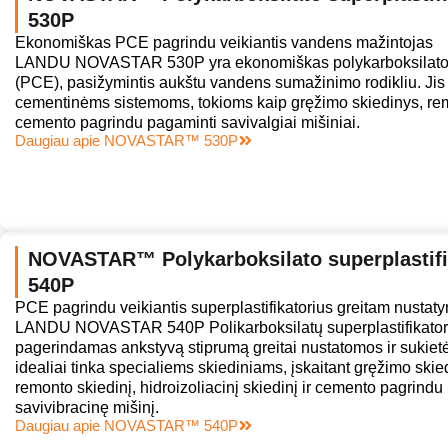
530P
Ekonomiškas PCE pagrindu veikiantis vandens mažintojas
LANDU NOVASTAR 530P yra ekonomiškas polykarboksilato su
(PCE), pasižymintis aukštu vandens sumažinimo rodikliu. Jis 
cementinėms sistemoms, tokioms kaip gręžimo skiedinys, rem
cemento pagrindu pagaminti savivalgiai mišiniai.
Daugiau apie NOVASTAR™ 530P
NOVASTAR™ Polykarboksilato superplastifi
540P
PCE pagrindu veikiantis superplastifikatorius greitam nustat
LANDU NOVASTAR 540P Polikarboksilatų superplastifikatoriu
pagerindamas ankstyvą stiprumą greitai nustatomos ir sukietė
idealiai tinka specialiems skiediniams, įskaitant gręžimo skied
remonto skiedinį, hidroizoliacinį skiedinį ir cemento pagrind
savivibracinę mišinį.
Daugiau apie NOVASTAR™ 540P