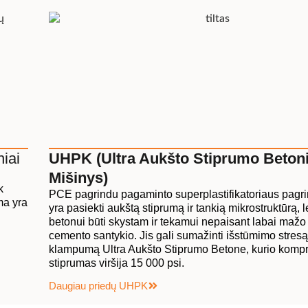
iai
UHPK (Ultra Aukšto Stiprumo Betoni
Mišinys)
k
PCE pagrindu pagaminto superplastifikatoriaus pagri
ma yra
yra pasiekti aukštą stiprumą ir tankią mikrostruktūrą, l
betonui būti skystam ir tekamui nepaisant labai maž
cemento santykio. Jis gali sumažinti išstūmimo stresą 
klampumą Ultra Aukšto Stiprumo Betone, kurio kompr
stiprumas viršija 15 000 psi.
Daugiau priedų UHPK