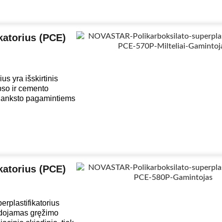
atorius (PCE)
 yra išskirtinis
ipso ir cemento
š anksto pagamintiems
atorius (PCE)
plastifikatorius
audojamas gręžimo