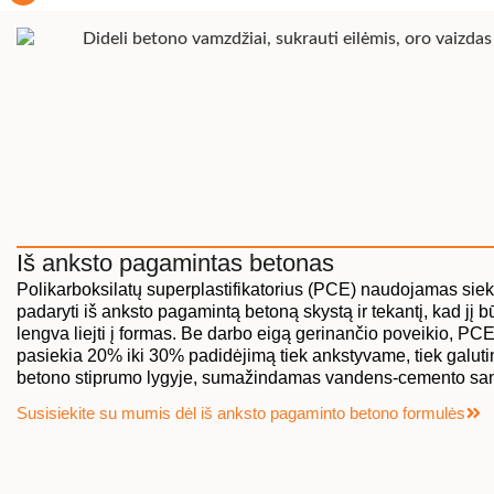
Iš anksto pagamintas betonas
Polikarboksilatų superplastifikatorius (PCE) naudojamas siek
padaryti iš anksto pagamintą betoną skystą ir tekantį, kad jį b
lengva liejti į formas. Be darbo eigą gerinančio poveikio, PC
pasiekia 20% iki 30% padidėjimą tiek ankstyvame, tiek galut
betono stiprumo lygyje, sumažindamas vandens-cemento san
Susisiekite su mumis dėl iš anksto pagaminto betono formulės