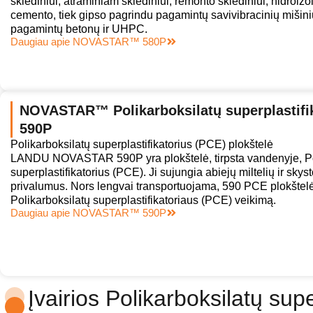
skiediniui, atraminiam skiediniui, remonto skiediniui, hidroizol
cemento, tiek gipso pagrindu pagamintų savivibracinių mišinių
pagamintų betonų ir UHPC.
Daugiau apie NOVASTAR™ 580P
NOVASTAR™ Polikarboksilatų superplastifik
590P
Polikarboksilatų superplastifikatorius (PCE) plokštelė
LANDU NOVASTAR 590P yra plokštelė, tirpsta vandenyje, Po
superplastifikatorius (PCE). Ji sujungia abiejų miltelių ir sk
privalumus. Nors lengvai transportuojama, 590 PCE plokštelė
Polikarboksilatų superplastifikatoriaus (PCE) veikimą.
Daugiau apie NOVASTAR™ 590P
Įvairios Polikarboksilatų sup