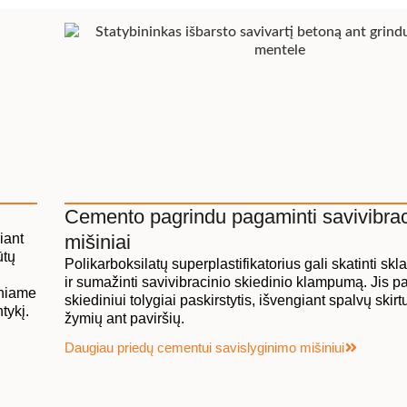
Cemento pagrindu pagaminti savivibrac
iant
mišiniai
ūtų
Polikarboksilatų superplastifikatorius gali skatinti sk
E
ir sumažinti savivibracinio skiedinio klampumą. Jis 
iniame
skiediniui tolygiai paskirstytis, išvengiant spalvų skirt
tykį.
žymių ant paviršių.
Daugiau priedų cementui savislyginimo mišiniui