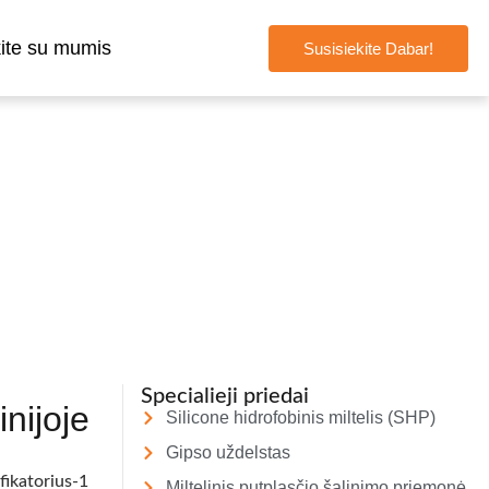
kite su mumis
Susisiekite Dabar!
iai ir plokštelės
Specialieji priedai
nijoje
Silicone hidrofobinis miltelis (SHP)
Gipso uždelstas
Miltelinis putplasčio šalinimo priemonė