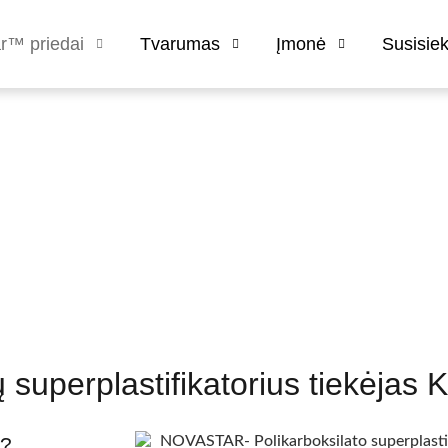
r™ priedai
Tvarumas
Įmonė
Susisie
astifikatorius pce miltel
perplastifikatorius tiekėjas Ki
s?