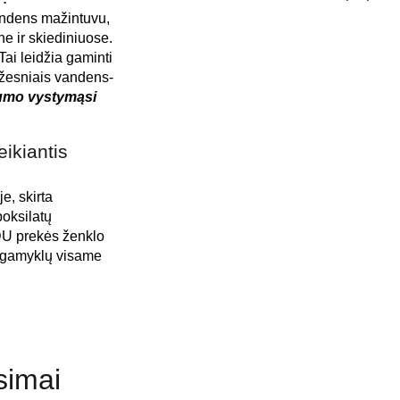
andens mažintuvu,
e ir skiediniuose.
ai leidžia gaminti
ažesniais vandens-
rumo vystymąsi
ikiantis
, skirta
oksilatų
U prekės ženklo
 gamyklų visame
simai