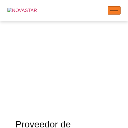
policarboxilato
superplastificante
PCE en polvo y en
escama
Proveedor de