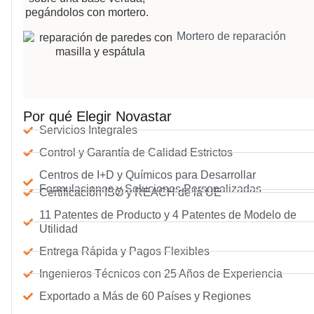
Mortero de reparación
Por qué Elegir Novastar
Servicios Integrales
Control y Garantía de Calidad Estrictos
Centros de I+D y Químicos para Desarrollar
Formulaciones y Soluciones Personalizadas
Certificación ISO y REACH de la UE
11 Patentes de Producto y 4 Patentes de Modelo de
Utilidad
Entrega Rápida y Pagos Flexibles
Ingenieros Técnicos con 25 Años de Experiencia
Exportado a Más de 60 Países y Regiones