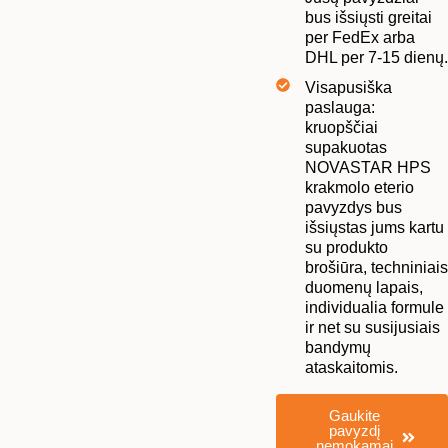
bus išsiųsti greitai
per FedEx arba
DHL per 7-15 dienų.
Visapusiška
paslauga:
kruopščiai
supakuotas
NOVASTAR HPS
krakmolo eterio
pavyzdys bus
išsiųstas jums kartu
su produkto
brošiūra, techniniais
duomenų lapais,
individualia formule
ir net su susijusiais
bandymų
ataskaitomis.
Gaukite
pavyzdį
nemokamai