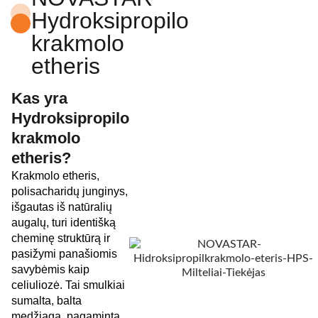
Hydroksipropilo
krakmolo
etheris
Kas yra
Hydroksipropilo
krakmolo
etheris?
Krakmolo etheris,
polisacharidų junginys,
išgautas iš natūralių
augalų, turi identišką
cheminę struktūrą ir
pasižymi panašiomis
savybėmis kaip
celiuliozė. Tai smulkiai
sumalta, balta
medžiaga, pagaminta