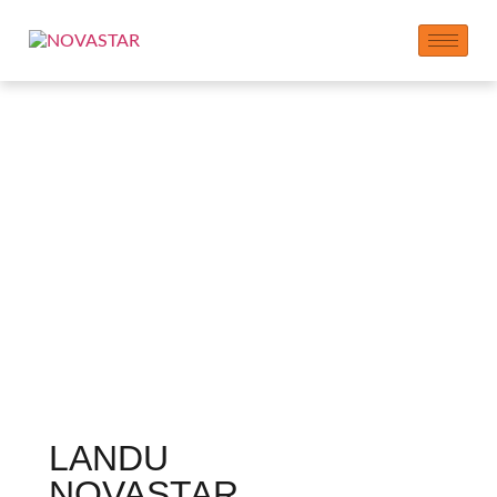
Hydroksipropilo
krakmolo etheris – HPS
krakmolo etherio
tiekėjas
LANDU
NOVASTAR