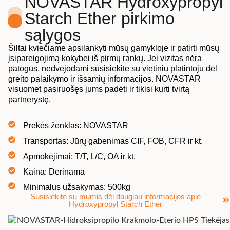
NOVASTAR Hydroxypropyl
Starch Ether pirkimo
sąlygos
Šiltai kviečiame apsilankyti mūsų gamykloje ir patirti mūsų
įsipareigojimą kokybei iš pirmų rankų. Jei vizitas nėra
patogus, nedvejodami susisiekite su vietiniu platintoju dėl
greito palaikymo ir išsamių informacijos. NOVASTAR
visuomet pasiruošęs jums padėti ir tikisi kurti tvirtą
partnerystę.
Prekės ženklas: NOVASTAR
Transportas: Jūrų gabenimas CIF, FOB, CFR ir kt.
Apmokėjimai: T/T, L/C, OA ir kt.
Kaina: Derinama
Minimalus užsakymas: 500kg
Susisiekite su mumis dėl daugiau informacijos apie
Hydroxypropyl Starch Ether