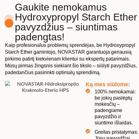
Gaukite nemokamus
Hydroxypropyl Starch Ether
pavyzdžius – siuntimas
padengtas!
Kaip profesionalus problemų sprendėjas, be Hydroxypropyl
Starch Ether gamintojo, NOVASTAR garantuoja geriausią
pirkimo patirtį kiekvienam klientui su ekspertų patarimais.
Mūsų pirmas žingsnis siekiant šio tikslo – siūlyti pavyzdžius,
padedančius pasirinkti optimalų sprendimą.
Ką mes siūlome:
100% nemokamai:
be jokių paslėptų
mokesčių –
padengiame
pavyzdžio ir
siuntimo išlaidas.
Greitas pristatymas:
Jūsų pavyzdžiai