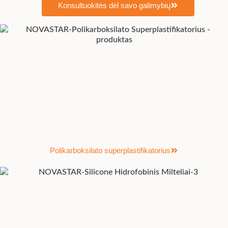
Konsultuokitės dėl savo galimybių
Polikarboksilato superplastifikatorius