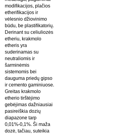
modifikacijos, plačios
etherifikacijos ir
vėlesnio džiovinimo
būdu, be plastifikatorių.
Derinant su celiuliozės
etheriu, krakmolo
etheris yra
suderinamas su
neutraliomis ir
šarminėmis
sistemomis bei
dauguma priedų gipso
ir cemento gaminiuose.
Greitas krakmolo
etherio tirštėjimo
gebėjimas dažniausiai
pasireiškia dozių
diapazone tarp
0,01%-0,1%. Ši maža
dozė, tačiau, suteikia