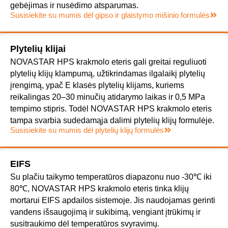
gebėjimas ir nusėdimo atsparumas.
Susisiekite su mumis dėl gipso ir glaistymo mišinio formulės
Plytelių klijai
NOVASTAR HPS krakmolo eteris gali greitai reguliuoti
plytelių klijų klampumą, užtikrindamas ilgalaikį plytelių
įrengimą, ypač E klasės plytelių klijams, kuriems
reikalingas 20–30 minučių atidarymo laikas ir 0,5 MPa
tempimo stipris. Todėl NOVASTAR HPS krakmolo eteris
tampa svarbia sudedamąja dalimi plytelių klijų formulėje.
Susisiekite su mumis dėl plytelių klijų formulės
EIFS
Su plačiu taikymo temperatūros diapazonu nuo -30℃ iki
80℃, NOVASTAR HPS krakmolo eteris tinka klijų
mortarui EIFS apdailos sistemoje. Jis naudojamas gerinti
vandens išsaugojimą ir sukibimą, vengiant įtrūkimų ir
susitraukimo dėl temperatūros svyravimų.