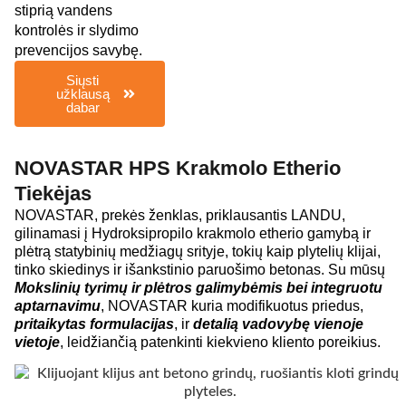
stiprią vandens
kontrolės ir slydimo
prevencijos savybę.
Siųsti
užklausą
dabar
NOVASTAR HPS Krakmolo Etherio
Tiekėjas
NOVASTAR, prekės ženklas, priklausantis LANDU,
gilinamasi į Hydroksipropilo krakmolo etherio gamybą ir
plėtrą statybinių medžiagų srityje, tokių kaip plytelių klijai,
tinko skiedinys ir išankstinio paruošimo betonas. Su mūsų
Mokslinių tyrimų ir plėtros galimybėmis bei integruotu
aptarnavimu
, NOVASTAR kuria modifikuotus priedus,
pritaikytas formulacijas
, ir
detalią vadovybę vienoje
vietoje
, leidžiančią patenkinti kiekvieno kliento poreikius.