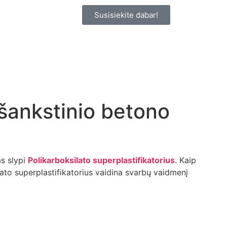
Susisiekite dabar!
 išankstinio betono
s slypi
Polikarboksilato superplastifikatorius
. Kaip
ato superplastifikatorius vaidina svarbų vaidmenį