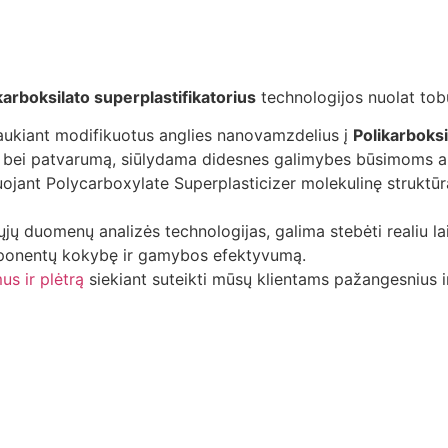
karboksilato superplastifikatorius
technologijos nuolat tobu
aukiant modifikuotus anglies nanovamzdelius į
Polikarboksi
mą bei patvarumą, siūlydama didesnes galimybes būsimoms 
iuojant Polycarboxylate Superplasticizer molekulinę strukt
žiųjų duomenų analizės technologijas, galima stebėti realiu l
omponentų kokybę ir gamybos efektyvumą.
us ir plėtrą
siekiant suteikti mūsų klientams pažangesnius ir