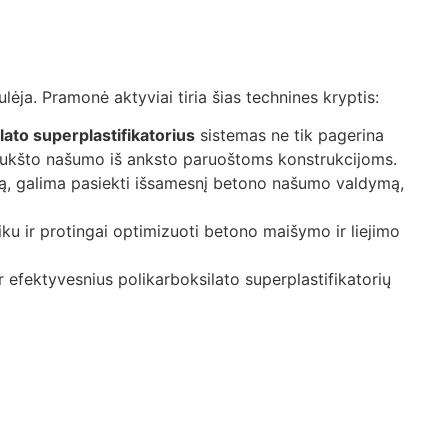
lėja. Pramonė aktyviai tiria šias technines kryptis:
lato superplastifikatorius
sistemas ne tik pagerina
aukšto našumo iš anksto paruoštoms konstrukcijoms.
ūrą, galima pasiekti išsamesnį betono našumo valdymą,
aiku ir protingai optimizuoti betono maišymo ir liejimo
 efektyvesnius polikarboksilato superplastifikatorių