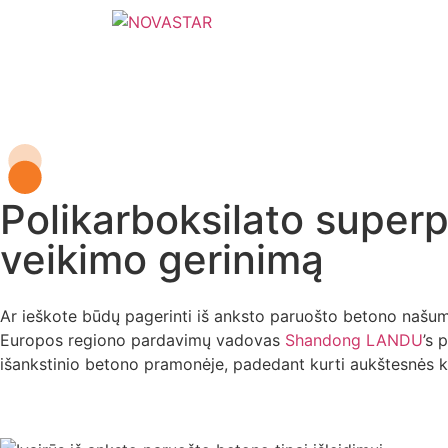
Polikarboksilato superpl
veikimo gerinimą
Ar ieškote būdų pagerinti iš anksto paruošto betono našu
Europos regiono pardavimų vadovas
Shandong LANDU
’s 
išankstinio betono pramonėje, padedant kurti aukštesnės 