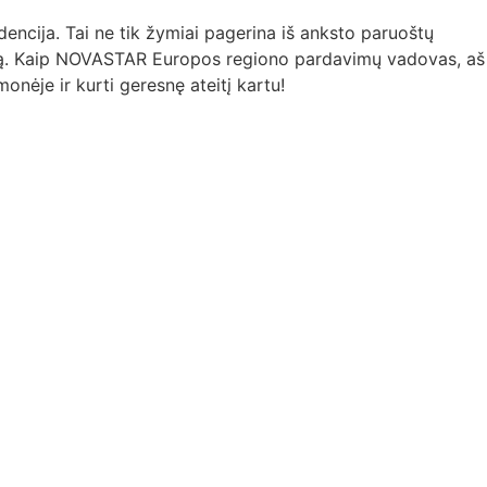
encija. Tai ne tik žymiai pagerina iš anksto paruoštų
udą. Kaip NOVASTAR Europos regiono pardavimų vadovas, aš
nėje ir kurti geresnę ateitį kartu!