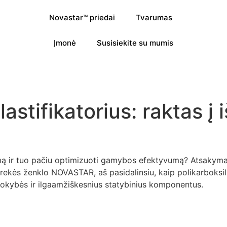
Novastar™ priedai
Tvarumas
Įmonė
Susisiekite su mumis
astifikatorius: raktas į
mą ir tuo pačiu optimizuoti gamybos efektyvumą? Atsakyma
prekės ženklo NOVASTAR, aš pasidalinsiu, kaip polikarboksil
kokybės ir ilgaamžiškesnius statybinius komponentus.