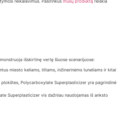
ystymosi reikalavimus. Pasirinkus
mūsų produktą
reiškia
emonstruoja išskirtinę vertę šiuose scenarijuose:
us miesto keliams, tiltams, inžinerinėms tuneliams ir kitai
ų plokštes, Polycarboxylate Superplasticizer yra pagrindinė
te Superplasticizer vis dažniau naudojamas iš anksto