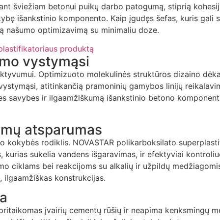
ant šviežiam betonui puikų darbo patogumą, stiprią kohesij
bę išankstinio komponento. Kaip įgudęs šefas, kuris gali s
ngą našumo optimizavimą su minimaliu doze.
lastifikatoriaus produktą
rumo vystymąsi
fektyvumui. Optimizuoto molekulinės struktūros dizaino dėk
o vystymąsi, atitinkančią pramoninių gamybos linijų reikala
anines savybes ir ilgaamžiškumą išankstinio betono kompone
kimų atsparumas
 kokybės rodiklis. NOVASTAR polikarboksilato superplastif
kurias sukelia vandens išgaravimas, ir efektyviai kontroliuo
o ciklams bei reakcijoms su alkalių ir užpildų medžiagomi
 ilgaamžiškas konstrukcijas.
ga
 pritaikomas įvairių cementų rūšių ir neapima kenksmingų m