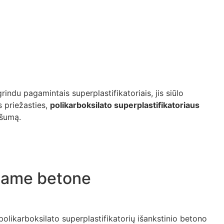
indu pagamintais superplastifikatoriais, jis siūlo
s priežasties,
polikarboksilato superplastifikatoriaus
ašumą.
niame betone
ikarboksilato superplastifikatorių išankstinio betono