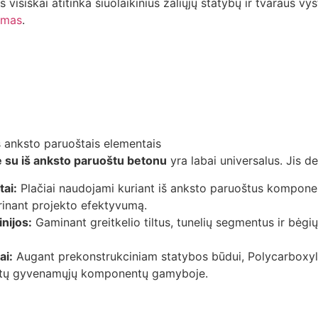
s visiškai atitinka šiuolaikinius žaliųjų statybų ir tvaraus v
ymas
.
 su iš anksto paruoštu betonu
yra labai universalus. Jis d
ai:
Plačiai naudojami kuriant iš anksto paruoštus komponent
erinant projekto efektyvumą.
inijos:
Gaminant greitkelio tiltus, tunelių segmentus ir bėgi
ai:
Augant prekonstrukciniam statybos būdui, Polycarboxyla
r kitų gyvenamųjų komponentų gamyboje.