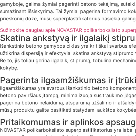
gamyboje, galima žymiai pagerinti betono tekėjimą, suteiki
sumažinant išsiskyrimą. Tai žymiai pagerina formavimo koky
prieskonių doze, mūsų superplastifikatorius pasiekia gali
Sužinokite daugiau apie NOVASTAR polikarboksilato superp
Skatina ankstyvą ir ilgalaikį stip
Išankstinio betono gamybos ciklas yra kritiškai svarbus e
užtikrina dispersiją ir efektyviai skatina ankstyvą stiprum
Be to, jis toliau gerina ilgalaikį stiprumą, tobulina mech
kokybę.
Pagerinta ilgaamžiškumas ir įtrū
Ilgaamžiškumas yra svarbus išankstinio betono komponento
betono paviršiaus įtampą, minimalizuoja susitraukimo jėgas, 
pagerina betono nelaidumą, atsparumą užšalimo ir atšaldym
mūsų produktu galite pasitikėti statydami aukštos kokybės,
Pritaikomumas ir aplinkos apsau
NOVASTAR polikarboksilato superplastifikatorius yra labai