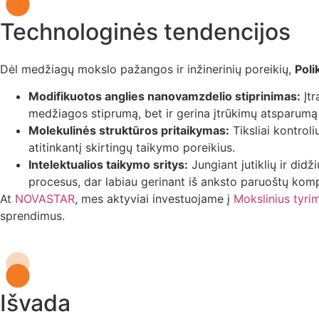
Technologinės tendencijos
Dėl medžiagų mokslo pažangos ir inžinerinių poreikių,
Poli
Modifikuotos anglies nanovamzdelio stiprinimas:
Įtr
medžiagos stiprumą, bet ir gerina įtrūkimų atsparu
Molekulinės struktūros pritaikymas:
Tiksliai kontrol
atitinkantį skirtingų taikymo poreikius.
Intelektualios taikymo sritys:
Jungiant jutiklių ir did
procesus, dar labiau gerinant iš anksto paruoštų k
At
NOVASTAR
, mes aktyviai investuojame į
Mokslinius tyrim
sprendimus.
Išvada