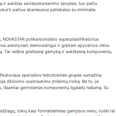
ą ir aukštas savisluoksniavimo savybes, tuo pačiu
ukurti pačius skaniausius patiekalus su minimalia
a, NOVASTAR polikarboksilato superplastifikatorius
vimus ankstyvam demouldingui ir greitam apyvartos ciklui.
ntų. Tai reiškia greitesnę gamybą ir aukštesnę komponentų
ikatoriaus specialios hidrofobinės grupės sumažina
ja džiūvimo susitraukimo įtrūkimų riziką. Be to, jis
s, išsamiai gerindamas komponentų ilgalaikį našumą. Su
edžiagų, tokių kaip formaldehidas gamybos metu, todėl tai