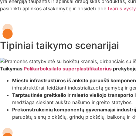
yra energiją taupantis ir aplinkai draugiškas produktas, kuri
pasirinkti aplinkos atsakomybę ir prisidėti prie
tvarus vyst
Tipiniai taikymo scenarijai
Taikymas
Polikarboksilato superplastifikatorius
prekyboje
Miesto infrastruktūros iš anksto paruošti komponent
infrastruktūrai, leidžiant industrializuotą gamybą ir g
Tarptautinės greitkelio ir miesto viešojo transporto l
medžiaga siekiant aukšto našumo ir greito statybos.
Prekonstrukcinių komponentų gyvenamajai industrij
paruoštų sienų plokščių, grindų plokščių, balkonų i