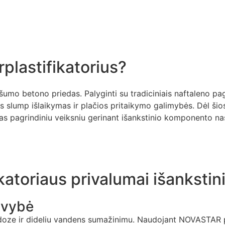
plastifikatorius?
umo betono priedas. Palyginti su tradiciniais naftaleno pagr
s slump išlaikymas ir plačios pritaikymo galimybės. Dėl šio
as pagrindiniu veiksniu gerinant išankstinio komponento n
ikatoriaus privalumai išanksti
avybė
oze ir dideliu vandens sumažinimu. Naudojant NOVASTAR pol