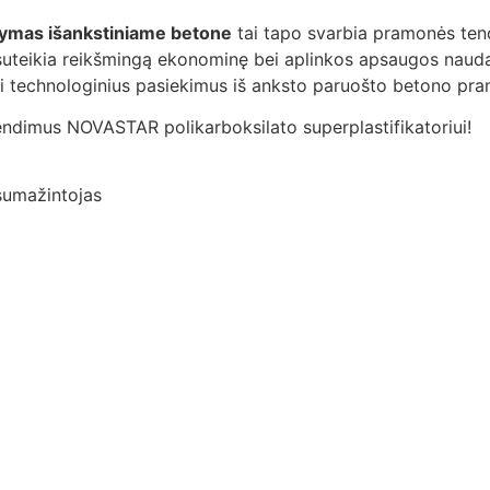
ikymas išankstiniame betone
tai tapo svarbia pramonės tend
 suteikia reikšmingą ekonominę bei aplinkos apsaugos na
ti technologinius pasiekimus iš anksto paruošto betono pramo
endimus NOVASTAR polikarboksilato superplastifikatoriui!