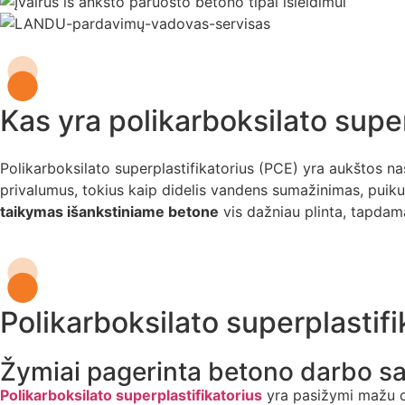
Kas yra polikarboksilato super
Polikarboksilato superplastifikatorius (PCE) yra aukštos naš
privalumus, tokius kaip didelis vandens sumažinimas, puiku
taikymas išankstiniame betone
vis dažniau plinta, tapdam
Polikarboksilato superplastif
Žymiai pagerinta betono darbo s
Polikarboksilato superplastifikatorius
yra pasižymi mažu d