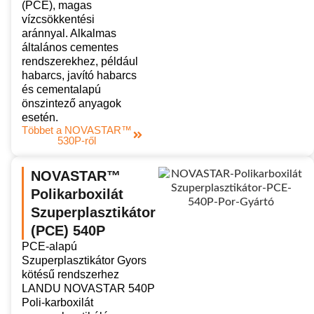
(PCE), magas
vízcsökkentési
aránnyal. Alkalmas
általános cementes
rendszerekhez, például
habarcs, javító habarcs
és cementalapú
önszintező anyagok
esetén.
Többet a NOVASTAR™
530P-ről
NOVASTAR™
Polikarboxilát
Szuperplasztikátor
(PCE) 540P
PCE-alapú
Szuperplasztikátor Gyors
kötésű rendszerhez
LANDU NOVASTAR 540P
Poli-karboxilát