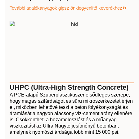
További adalékanyagok gipsz önkiegyenlítő keverékhez
UHPC (Ultra-High Strength Concrete)
A PCE-alapú Szuperplasztikuszer elsődleges szerepe,
hogy magas szilárdságot és sűrű mikroszerkezetet érjen
el, miközben lehetővé teszi a beton folyékonyságát és
áramlását a nagyon alacsony víz-cement arány ellenére
is. Csökkentheti a hozameloszlást és a műanyag
viszkozitást az Ultra Nagyteljesítményű betonban,
amelynek nyomószilárdsága több mint 15 000 psi.