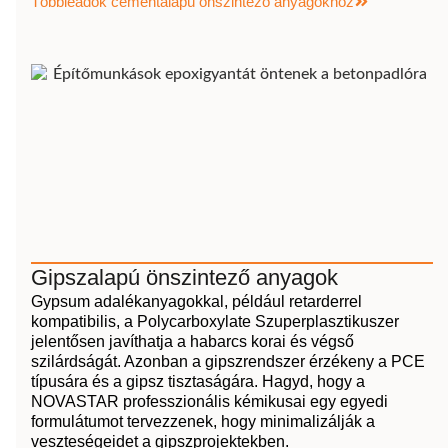
Többleadók cementalapú önszintező anyagokhoz
Gipszalapú önszintező anyagok
Gypsum adalékanyagokkal, például retarderrel
kompatibilis, a Polycarboxylate Szuperplasztikuszer
jelentősen javíthatja a habarcs korai és végső
szilárdságát. Azonban a gipszrendszer érzékeny a PCE
típusára és a gipsz tisztaságára. Hagyd, hogy a
NOVASTAR professzionális kémikusai egy egyedi
formulátumot tervezzenek, hogy minimalizálják a
veszteségeidet a gipszprojektekben.