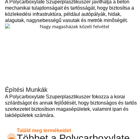
A Polycarboxylate Szuperplasztikuszer javíthatja a beton
mechanikai tulajdonságait és tartósságát, hogy biztosítsa a
közlekedési infrastruktúra, például autópályák, hidak,
alagutak, nagysebességű vasutak és metrók minőségét.
Építési Munkák
A Polycarboxylate Szuperplasztikuszer fokozza a korai
szilárdságot és annak fejlődését, hogy biztonságos és tartós
szerkezetet biztosítson magasépületek, valamint ipari és
lakóépületek számára.
Találd meg termékeidet
Többet a Polycarboxylate