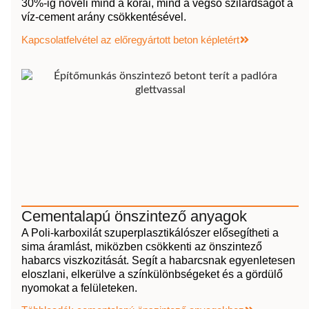
30%-ig növeli mind a korai, mind a végső szilárdságot a
víz-cement arány csökkentésével.
Kapcsolatfelvétel az előregyártott beton képletért
Cementalapú önszintező anyagok
A Poli-karboxilát szuperplasztikálószer elősegítheti a
sima áramlást, miközben csökkenti az önszintező
habarcs viszkozitását. Segít a habarcsnak egyenletesen
eloszlani, elkerülve a színkülönbségeket és a gördülő
nyomokat a felületeken.