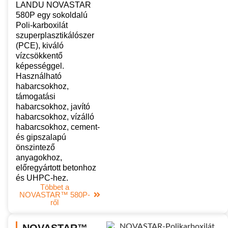
LANDU NOVASTAR
580P egy sokoldalú
Poli-karboxilát
szuperplasztikálószer
(PCE), kiváló
vízcsökkentő
képességgel.
Használható
habarcsokhoz,
támogatási
habarcsokhoz, javító
habarcsokhoz, vízálló
habarcsokhoz, cement-
és gipszalapú
önszintező
anyagokhoz,
előregyártott betonhoz
és UHPC-hez.
Többet a
NOVASTAR™ 580P-
ről