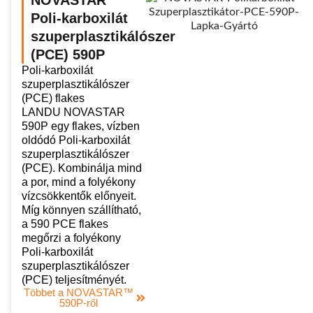
NOVASTAR™
Poli-karboxilát
szuperplasztikálószer
(PCE) 590P
Poli-karboxilát
szuperplasztikálószer
(PCE) flakes
LANDU NOVASTAR
590P egy flakes, vízben
oldódó Poli-karboxilát
szuperplasztikálószer
(PCE). Kombinálja mind
a por, mind a folyékony
vízcsökkentők előnyeit.
Míg könnyen szállítható,
a 590 PCE flakes
megőrzi a folyékony
Poli-karboxilát
szuperplasztikálószer
(PCE) teljesítményét.
Többet a NOVASTAR™
590P-ről