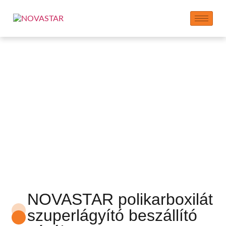
Polikarboxilát
szuperlágyító | PCE
por és pehely
NOVASTAR polikarboxilát
szuperlágyító beszállító