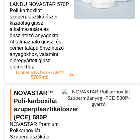
LANDU NOVASTAR 570P
Poli-karboxilát
szuperplasztikálószer
kizárólag gipsz
alkalmazására és
önszintező anyagokra.
Alkalmazható gipsz- és
cementalapú önszintező
anyagokhoz, valamint
előregyártott gipsz
elemekhez.
Többet a NOVASTAR™
570P-ről
NOVASTAR™
Poli-karboxilát
szuperplasztikálószer
(PCE) 580P
NOVASTAR Premium
Polikarboxilát
Szuperplasztikátor