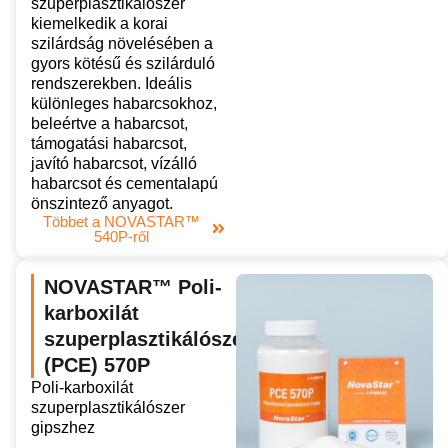
szuperplasztikálószer
kiemelkedik a korai
szilárdság növelésében a
gyors kötésű és szilárduló
rendszerekben. Ideális
különleges habarcsokhoz,
beleértve a habarcsot,
támogatási habarcsot,
javító habarcsot, vízálló
habarcsot és cementalapú
önszintező anyagot.
Többet a NOVASTAR™
540P-ről
NOVASTAR™ Poli-
karboxilát
szuperplasztikálószer
(PCE) 570P
Poli-karboxilát
szuperplasztikálószer
gipszhez