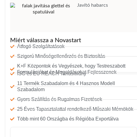
Javító habarcs
Miért válassza a Novastart
Átfogó Szolgáltatások
Szigorú Minőségellenőrzés és Biztosítás
K+F Központok és Vegyészek, hogy Testreszabott
Formulációkat és Megoldásokat Fejlesszenek
ISO és EU REACH Tanúsítvány
11 Termék Szabadalom és 4 Hasznos Modell
Szabadalom
Gyors Szállítás és Rugalmas Fizetések
25 Éves Tapasztalattal rendelkező Műszaki Mérnökök
Több mint 60 Országba és Régióba Exportálva