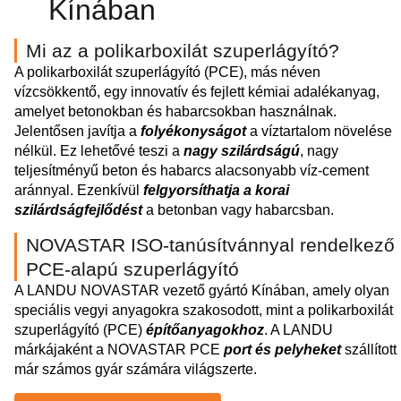
Kínában
Mi az a polikarboxilát szuperlágyító?
A polikarboxilát szuperlágyító (PCE), más néven
vízcsökkentő, egy innovatív és fejlett kémiai adalékanyag,
amelyet betonokban és habarcsokban használnak.
Jelentősen javítja a
folyékonyságot
a víztartalom növelése
nélkül. Ez lehetővé teszi a
nagy szilárdságú
, nagy
teljesítményű beton és habarcs alacsonyabb víz-cement
aránnyal. Ezenkívül
felgyorsíthatja a korai
szilárdságfejlődést
a betonban vagy habarcsban.
NOVASTAR ISO-tanúsítvánnyal rendelkező
PCE-alapú szuperlágyító
A LANDU NOVASTAR vezető gyártó Kínában, amely olyan
speciális vegyi anyagokra szakosodott, mint a polikarboxilát
szuperlágyító (PCE)
építőanyagokhoz
. A LANDU
márkájaként a NOVASTAR PCE
port és pelyheket
szállított
már számos gyár számára világszerte.