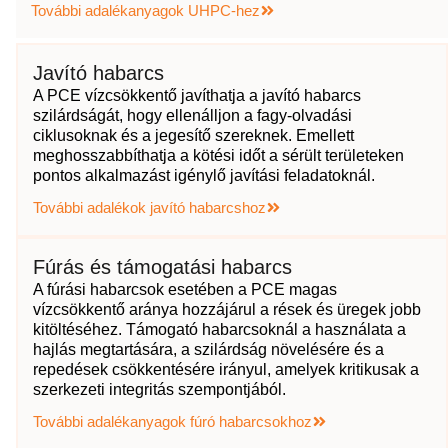
További adalékanyagok UHPC-hez
Javító habarcs
A PCE vízcsökkentő javíthatja a javító habarcs
szilárdságát, hogy ellenálljon a fagy-olvadási
ciklusoknak és a jegesítő szereknek. Emellett
meghosszabbíthatja a kötési időt a sérült területeken
pontos alkalmazást igénylő javítási feladatoknál.
További adalékok javító habarcshoz
Fúrás és támogatási habarcs
A fúrási habarcsok esetében a PCE magas
vízcsökkentő aránya hozzájárul a rések és üregek jobb
kitöltéséhez. Támogató habarcsoknál a használata a
hajlás megtartására, a szilárdság növelésére és a
repedések csökkentésére irányul, amelyek kritikusak a
szerkezeti integritás szempontjából.
További adalékanyagok fúró habarcsokhoz