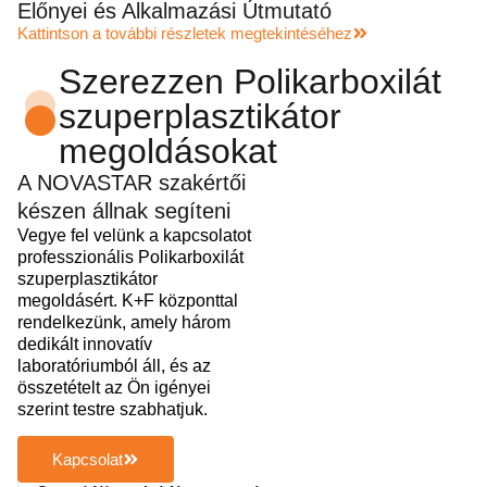
Előnyei és Alkalmazási Útmutató
Kattintson a további részletek megtekintéséhez
Szerezzen Polikarboxilát
szuperplasztikátor
megoldásokat
A NOVASTAR szakértői
készen állnak segíteni
Vegye fel velünk a kapcsolatot
professzionális Polikarboxilát
szuperplasztikátor
megoldásért. K+F központtal
rendelkezünk, amely három
dedikált innovatív
laboratóriumból áll, és az
összetételt az Ön igényei
szerint testre szabhatjuk.
Kapcsolat