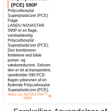
(PCE) 590P
Polycarboxylat
Superplasticizer (PCE)
Flage
LANDU NOVASTAR
590P er en flage,
vandopløselig
Polycarboxylat
Superplasticizer (PCE).
Den kombinerer
fordelene ved både
pulver- og
væskereducere. Selvom
den er let at transportere,
opretholder 590 PCE-
flagen ydeevnen af en
flydende Polycarboxylat
Superplasticizer (PCE).
Mere om NOVASTAR™
590P