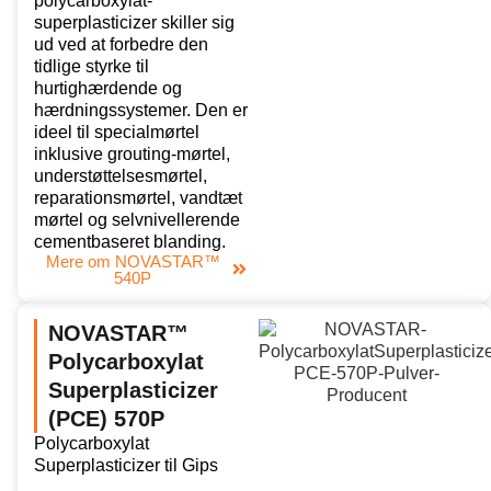
polycarboxylat-
superplasticizer skiller sig
ud ved at forbedre den
tidlige styrke til
hurtighærdende og
hærdningssystemer. Den er
ideel til specialmørtel
inklusive grouting-mørtel,
understøttelsesmørtel,
reparationsmørtel, vandtæt
mørtel og selvnivellerende
cementbaseret blanding.
Mere om NOVASTAR™
540P
NOVASTAR™
Polycarboxylat
Superplasticizer
(PCE) 570P
Polycarboxylat
Superplasticizer til Gips