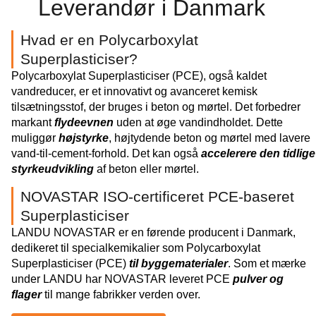
Leverandør i Danmark
Hvad er en Polycarboxylat
Superplasticiser?
Polycarboxylat Superplasticiser (PCE), også kaldet
vandreducer, er et innovativt og avanceret kemisk
tilsætningsstof, der bruges i beton og mørtel. Det forbedrer
markant
flydeevnen
uden at øge vandindholdet. Dette
muliggør
højstyrke
, højtydende beton og mørtel med lavere
vand-til-cement-forhold. Det kan også
accelerere den tidlige
styrkeudvikling
af beton eller mørtel.
NOVASTAR ISO-certificeret PCE-baseret
Superplasticiser
LANDU NOVASTAR er en førende producent i Danmark,
dedikeret til specialkemikalier som Polycarboxylat
Superplasticiser (PCE)
til byggematerialer
. Som et mærke
under LANDU har NOVASTAR leveret PCE
pulver og
flager
til mange fabrikker verden over.