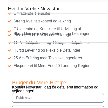
Hvorfor Vælge Novastar
Omfattende Tjenester
Streng Kvalitetskontrol og -sikring
F&U-centre og Kemikere til Udvikling af
Skræddersyede Formuleringer og Løsninger
ISO- og EU REACH-certificering
11 Produktpatenter og 4 Brugsmodelpatenter
Hurtig Levering og Fleksible Betalinger
25 Års Erfaring med Tekniske Ingeniører
Eksporteret til Mere End 60 Lande og Regioner
Bruger du Mere Hjælp?
Kontakt Novastar i dag for detaljeret information og
vejledninger!