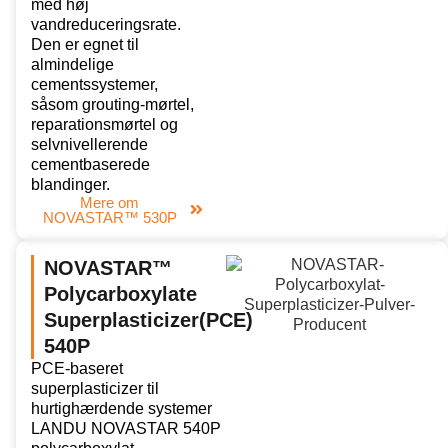
med høj
vandreduceringsrate.
Den er egnet til
almindelige
cementssystemer,
såsom grouting-mørtel,
reparationsmørtel og
selvnivellerende
cementbaserede
blandinger.
Mere om
NOVASTAR™ 530P
NOVASTAR™
Polycarboxylate
Superplasticizer(PCE)
540P
PCE-baseret
superplasticizer til
hurtighærdende systemer
LANDU NOVASTAR 540P