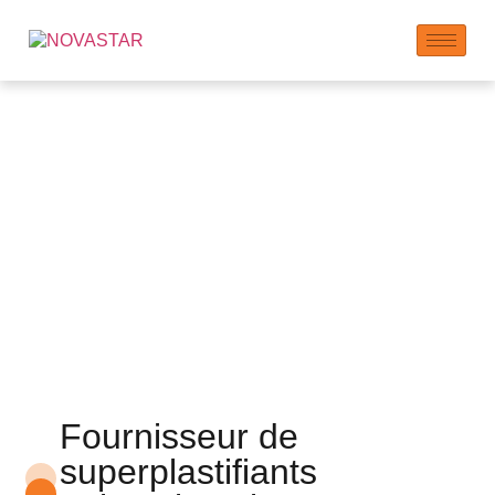
superplastifiant
polycarboxylate en
poudre et en flocons
Fournisseur de
superplastifiants