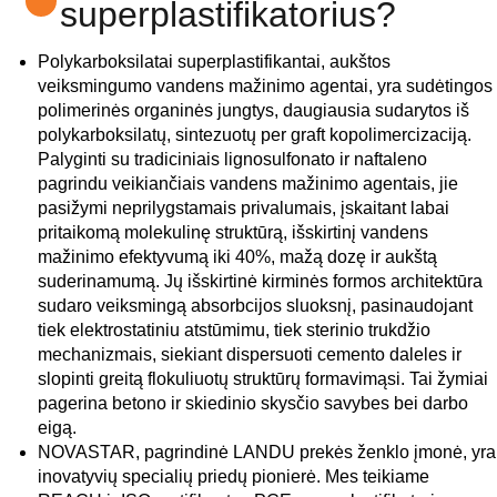
superplastifikatorius?
Polykarboksilatai superplastifikantai, aukštos
veiksmingumo vandens mažinimo agentai, yra sudėtingos
polimerinės organinės jungtys, daugiausia sudarytos iš
polykarboksilatų, sintezuotų per graft kopolimercizaciją.
Palyginti su tradiciniais lignosulfonato ir naftaleno
pagrindu veikiančiais vandens mažinimo agentais, jie
pasižymi neprilygstamais privalumais, įskaitant labai
pritaikomą molekulinę struktūrą, išskirtinį vandens
mažinimo efektyvumą iki 40%, mažą dozę ir aukštą
suderinamumą. Jų išskirtinė kirminės formos architektūra
sudaro veiksmingą absorbcijos sluoksnį, pasinaudojant
tiek elektrostatiniu atstūmimu, tiek sterinio trukdžio
mechanizmais, siekiant dispersuoti cemento daleles ir
slopinti greitą flokuliuotų struktūrų formavimąsi. Tai žymiai
pagerina betono ir skiedinio skysčio savybes bei darbo
eigą.
NOVASTAR, pagrindinė LANDU prekės ženklo įmonė, yra
inovatyvių specialių priedų pionierė. Mes teikiame