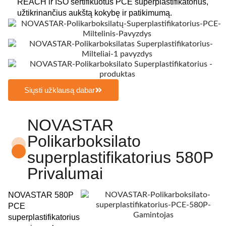
REACH ir ISO sertifikuotus PCE superplastifikatorius,
užtikrinančius aukštą kokybę ir patikimumą.
Siųsti užklausą dabar
NOVASTAR
Polikarboksilato
superplastifikatorius 580P
Privalumai
NOVASTAR 580P
PCE
superplastifikatorius