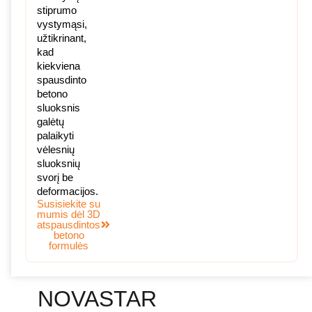
stiprumo
vystymąsi,
užtikrinant,
kad
kiekviena
spausdinto
betono
sluoksnis
galėtų
palaikyti
vėlesnių
sluoksnių
svorį be
deformacijos.
Susisiekite su
mumis dėl 3D
atspausdintos
betono
formulės
NOVASTAR