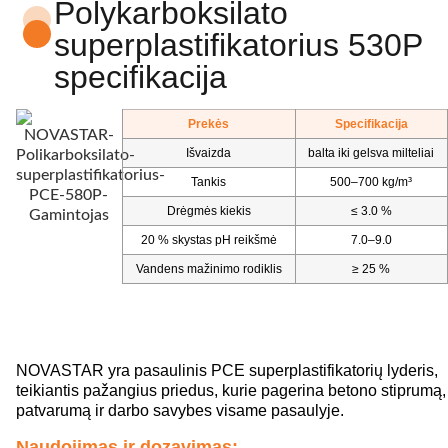
Polykarboksilato
superplastifikatorius 530P
specifikacija
Prekės
Specifikacija
Išvaizda
balta iki gelsva milteliai
Tankis
500–700 kg/m³
Drėgmės kiekis
≤ 3.0 %
20 % skystas pH reikšmė
7.0–9.0
Vandens mažinimo rodiklis
≥ 25 %
NOVASTAR yra pasaulinis PCE superplastifikatorių lyderis,
teikiantis pažangius priedus, kurie pagerina betono stiprumą,
patvarumą ir darbo savybes visame pasaulyje.
Naudojimas ir dozavimas: