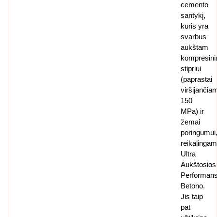
cemento
santykį,
kuris yra
svarbus
aukštam
kompresin
stipriui
(paprastai
viršijančia
150
MPa) ir
žemai
poringumui
reikalinga
Ultra
Aukštosios
Performan
Betono.
Jis taip
pat