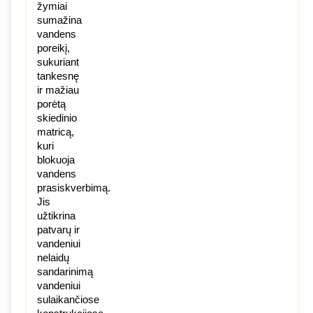
žymiai
sumažina
vandens
poreikį,
sukuriant
tankesnę
ir mažiau
porėtą
skiedinio
matricą,
kuri
blokuoja
vandens
prasiskverbimą.
Jis
užtikrina
patvarų ir
vandeniui
nelaidų
sandarinimą
vandeniui
sulaikančiose