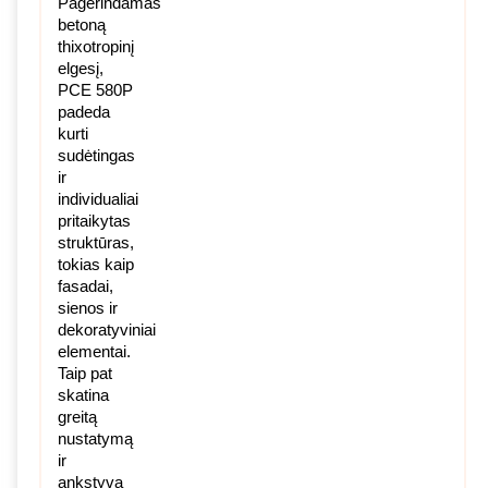
Pagerindamas
betoną
thixotropinį
elgesį,
PCE 580P
padeda
kurti
sudėtingas
ir
individualiai
pritaikytas
struktūras,
tokias kaip
fasadai,
sienos ir
dekoratyviniai
elementai.
Taip pat
skatina
greitą
nustatymą
ir
ankstyvą