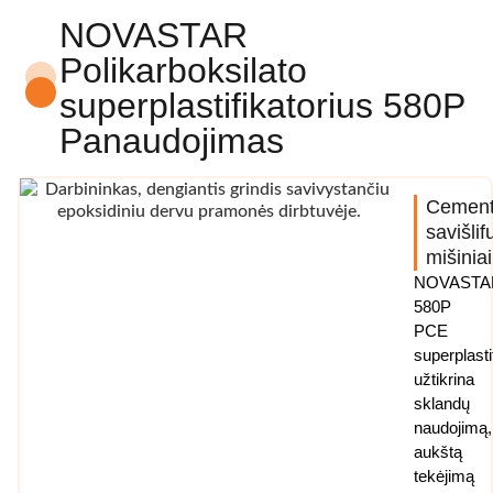
NOVASTAR
Polikarboksilato
superplastifikatorius 580P
Panaudojimas
Cemen
savišli
mišiniai
NOVASTA
580P
PCE
superplasti
užtikrina
sklandų
naudojimą,
aukštą
tekėjimą