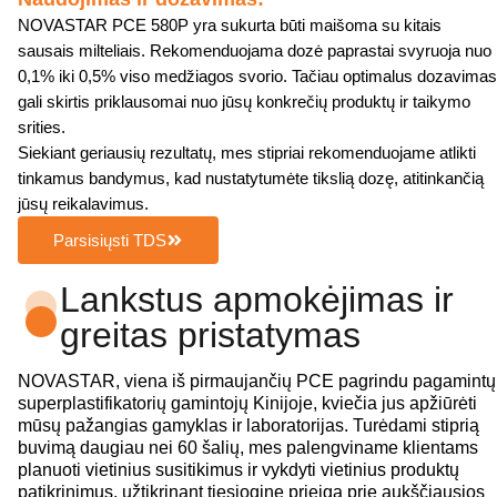
NOVASTAR PCE 580P yra sukurta būti maišoma su kitais
sausais milteliais. Rekomenduojama dozė paprastai svyruoja nuo
0,1% iki 0,5% viso medžiagos svorio. Tačiau optimalus dozavimas
gali skirtis priklausomai nuo jūsų konkrečių produktų ir taikymo
srities.
Siekiant geriausių rezultatų, mes stipriai rekomenduojame atlikti
tinkamus bandymus, kad nustatytumėte tikslią dozę, atitinkančią
jūsų reikalavimus.
Parsisiųsti TDS
Lankstus apmokėjimas ir
greitas pristatymas
NOVASTAR, viena iš pirmaujančių PCE pagrindu pagamintų
superplastifikatorių gamintojų Kinijoje, kviečia jus apžiūrėti
mūsų pažangias gamyklas ir laboratorijas. Turėdami stiprią
buvimą daugiau nei 60 šalių, mes palengviname klientams
planuoti vietinius susitikimus ir vykdyti vietinius produktų
patikrinimus, užtikrinant tiesioginę prieigą prie aukščiausios