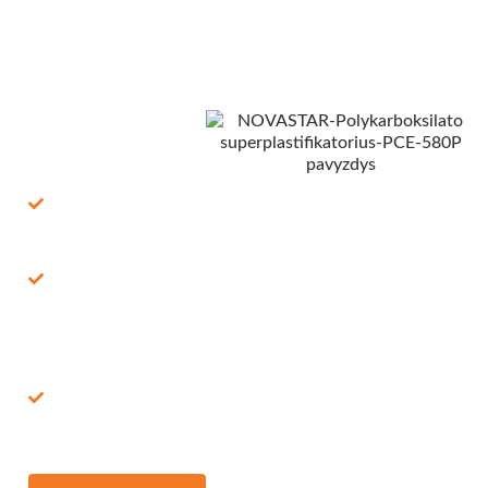
Mūsų LANDU komanda yra pasiekiama 24/7 el. paštu ir
WhatsApp, užtikrinant, kad gautumėte nedelsiant pagalbą.
Nesvarbu, ar turite klausimų, ar jums reikia patarimo, mes
esame pasiruošę pasiūlyti profesionaliausią ir patikimiausią
palaikymą.
Ką mes
siūlome:
100% Nemokamai:
pavyzdys +
pristatymas
Greitas pristatymas:
per FedEx/DHL, 7–
15 dienų
Visapusiška
paslauga:
pavyzdys +
brošiūra, techniniai
lapai, formulė,
bandymų
ataskaitos