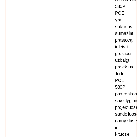
580P
PCE
yra
sukurtas
sumažinti
prastovą
ir leisti
greičiau
užbaigti
projektus.
Todėl
PCE
580P
pasirenka
savislygin
projektuos
sandėliuos
gamyklos
ir
kituose