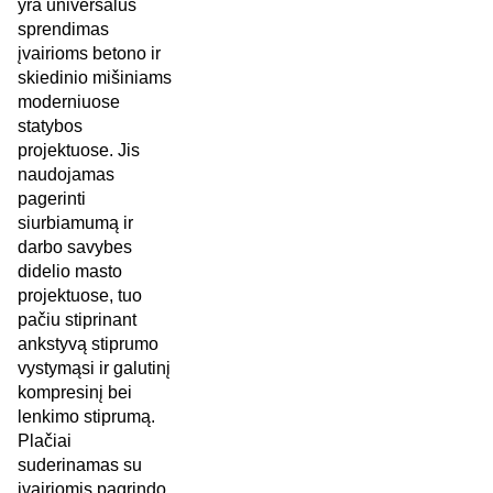
yra universalus
sprendimas
įvairioms betono ir
skiedinio mišiniams
moderniuose
statybos
projektuose. Jis
naudojamas
pagerinti
siurbiamumą ir
darbo savybes
didelio masto
projektuose, tuo
pačiu stiprinant
ankstyvą stiprumo
vystymąsi ir galutinį
kompresinį bei
lenkimo stiprumą.
Plačiai
suderinamas su
įvairiomis pagrindo