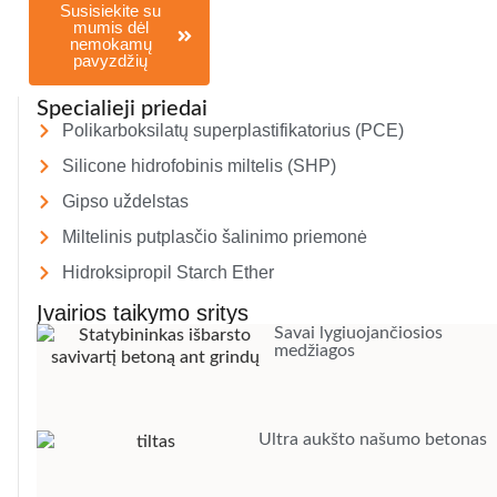
Susisiekite su
mumis dėl
nemokamų
pavyzdžių
Specialieji priedai
Polikarboksilatų superplastifikatorius (PCE)
Silicone hidrofobinis miltelis (SHP)
Gipso uždelstas
Miltelinis putplasčio šalinimo priemonė
Hidroksipropil Starch Ether
Įvairios taikymo sritys
Savai lygiuojančiosios
medžiagos
Ultra aukšto našumo betonas