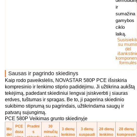
demouldin
ir
sumažina
gamybos
ciklo
laiką.
Susisiekit
su mumi
dėl
išankstini
komponen
formulės
Sausas ir pagrindo skiedinys
Kaip rodo paveikslėlis, NOVASTAR 580P PCE išsiskiria
kompresinio ir lenkimo stiprio padidėjimu. Ji užtikrina aukštą
tekėjimą, padedant skiediniui lengvai įsiskverbti į siauras
erdves, tuštumas ir spragas. Be to, ji pagerina skiedinio
sukibimo stiprumą su pagrindais, užtikrindama saugų ir
patvarų sujungimą.
PCE 580P Veikimas grunto skiedinyje
PCE
Pradini
30
Mo
3 dienų
3 dienų
28 dienų
28 dienų
doza
s
minučių
del
lenkimo
suspaudi
lenkimo
kompresin