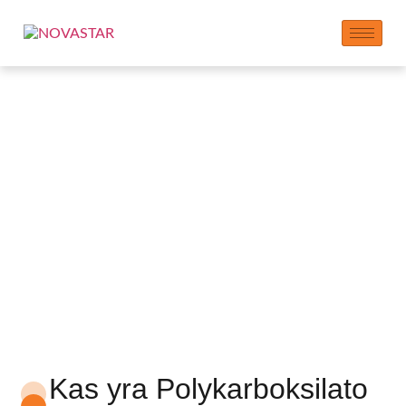
NOVASTAR Premium
Polikarboksilatų
superplastifikatorius
Kas yra Polykarboksilato