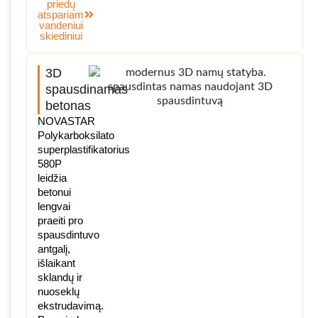
priedų
atspariam
vandeniui
skiediniui
3D
spausdinamas
betonas
NOVASTAR
Polykarboksilato
superplastifikatorius
580P
leidžia
betonui
lengvai
praeiti pro
spausdintuvo
antgalį,
išlaikant
sklandų ir
nuoseklų
ekstrudavimą.