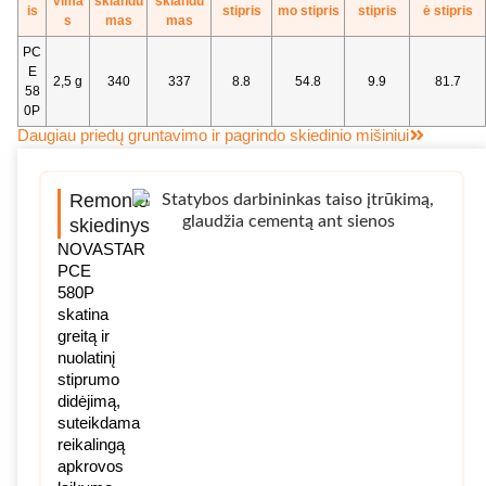
vima
sklandu
sklandu
is
stipris
mo stipris
stipris
ė stipris
s
mas
mas
PC
E
2,5 g
340
337
8.8
54.8
9.9
81.7
58
0P
Daugiau priedų gruntavimo ir pagrindo skiedinio mišiniui
Remonto
skiedinys
NOVASTAR
PCE
580P
skatina
greitą ir
nuolatinį
stiprumo
didėjimą,
suteikdama
reikalingą
apkrovos