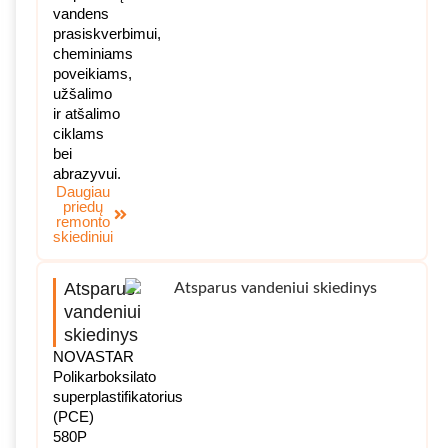
vandens
prasiskverbimui,
cheminiams
poveikiams,
užšalimo
ir atšalimo
ciklams
bei
abrazyvui.
Daugiau
priedų
remonto
skiediniui
Atsparus
vandeniui
skiedinys
NOVASTAR
Polikarboksilato
superplastifikatorius
(PCE)
580P