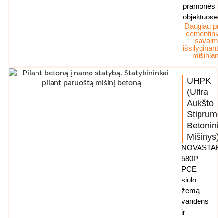
pramonės
objektuose
Daugiau p
cementin
savai
išsilyginan
mišinia
UHPK
(Ultra
Aukšto
Stiprum
Betonin
Mišinys
NOVASTA
580P
PCE
siūlo
žemą
vandens
ir