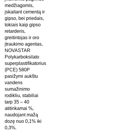
medžiagomis,
įskaitant cementą ir
gipso, bei priedais,
tokiais kaip gipso
retarderis,
greitintojas ir oro
įtraukimo agentas,
NOVASTAR
Polykarboksilato
superplastifikatorius
(PCE) 580P
pasižymi aukštu
vandens
sumažinimo
rodikliu, stabiliai
tarp 35 – 40
atitinkamai %,
naudojant mažą
dozę nuo 0,1% iki
0,3%.