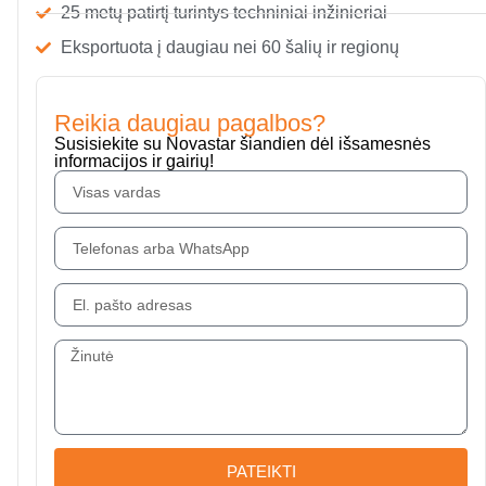
25 metų patirtį turintys techniniai inžinieriai
Eksportuota į daugiau nei 60 šalių ir regionų
Reikia daugiau pagalbos?
Susisiekite su Novastar šiandien dėl išsamesnės
informacijos ir gairių!
PATEIKTI