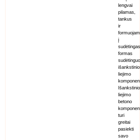
lengvai
pilamas,
tankus
ir
formuoja
į
sudėtinga
formas
sudėtingu
išankstinio
liejimo
komponen
Išankstini
liejimo
betono
komponent
turi
greitai
pasiekti
savo