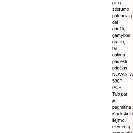
pilną
stiprumo
potencialą
dėl
griežtų
gamybos
grafikų,
tai
galima
pasiekti
pridėjus
NOVAST
580P
PCE.
Taip pat
jis
pagreitina
išankstinio
liejimo
elementų