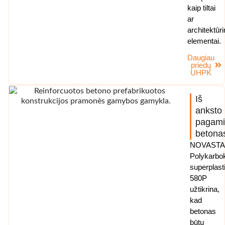
kaip tiltai
ar
architektūri
elementai.
Daugiau
priedų
UHPK
Iš
anksto
pagami
betona
NOVAST
Polykarbok
superplasti
580P
užtikrina,
kad
betonas
būtų