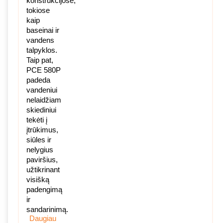
konstrukcijose,
tokiose
kaip
baseinai ir
vandens
talpyklos.
Taip pat,
PCE 580P
padeda
vandeniui
nelaidžiam
skiediniui
tekėti į
įtrūkimus,
siūles ir
nelygius
paviršius,
užtikrinant
visišką
padengimą
ir
sandarinimą.
Daugiau