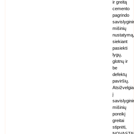
ir greitą
cemento
pagrindo
savislygin
mišinių
nustatymą
siekiant
pasiekti
lygų,
glotnų ir
be
defektų
paviršių.
Atsižvelgia
į
savislygin
mišinių
poreikį
greitai
stiprėti,
NOVASTA