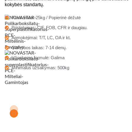
kokybės standartų.
Pakavimas: 25kg / Popierinė dėžutė
Pristatymas: CIF. FOB, CFR ir daugiau.
Apmokėjimai: T/T, LC, OA ir kt.
Gamybos laikas: 7-14 dienų.
Užsakoma formulė: Galima
Minimalus užsakymas: 500kg
Domina NOVASTAR PCE
580P? Išbandykite
nemokamus pavyzdžius!