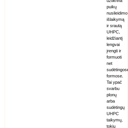
užtikrina
puikų
nusileidimo
išlaikymą
ir srautą
UHPC,
leidžiantį
lengvai
įrengti ir
formuoti
net
sudėtingos
formose.
Tai ypač
svarbu
plonų
arba
sudėtingų
UHPC
taikymų,
tokių