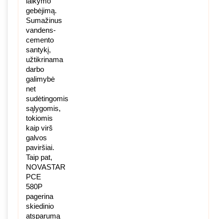
laikymo
gebėjimą.
Sumažinus
vandens-
cemento
santykį,
užtikrinama
darbo
galimybė
net
sudėtingomis
sąlygomis,
tokiomis
kaip virš
galvos
paviršiai.
Taip pat,
NOVASTAR
PCE
580P
pagerina
skiedinio
atsparumą