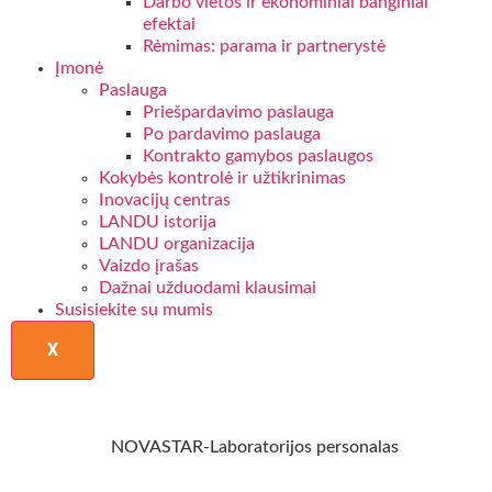
Darbo vietos ir ekonominiai banginiai
efektai
Rėmimas: parama ir partnerystė
Įmonė
Paslauga
Priešpardavimo paslauga
Po pardavimo paslauga
Kontrakto gamybos paslaugos
Kokybės kontrolė ir užtikrinimas
Inovacijų centras
LANDU istorija
LANDU organizacija
Vaizdo įrašas
Dažnai užduodami klausimai
Susisiekite su mumis
X