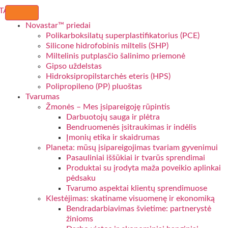
Novastar™ priedai
Polikarboksilatų superplastifikatorius (PCE)
Silicone hidrofobinis miltelis (SHP)
Miltelinis putplasčio šalinimo priemonė
Gipso uždelstas
Hidroksipropilstarchės eteris (HPS)
Polipropileno (PP) pluoštas
Tvarumas
Žmonės – Mes įsipareigoję rūpintis
Darbuotojų sauga ir plėtra
Bendruomenės įsitraukimas ir indėlis
Įmonių etika ir skaidrumas
Planeta: mūsų įsipareigojimas tvariam gyvenimui
Pasauliniai iššūkiai ir tvarūs sprendimai
Produktai su įrodyta maža poveikio aplinkai
pėdsaku
Tvarumo aspektai klientų sprendimuose
Klestėjimas: skatiname visuomenę ir ekonomiką
Bendradarbiavimas švietime: partnerystė
žinioms