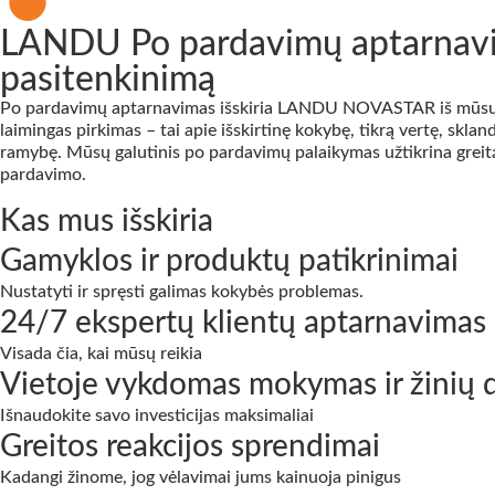
LANDU Po pardavimų aptarnavim
pasitenkinimą
Po pardavimų aptarnavimas išskiria LANDU NOVASTAR iš mūsų konk
laimingas pirkimas – tai apie išskirtinę kokybę, tikrą vertę, sk
ramybę. Mūsų galutinis po pardavimų palaikymas užtikrina greitą 
pardavimo.
Kas mus išskiria
Gamyklos ir produktų patikrinimai
Nustatyti ir spręsti galimas kokybės problemas.
24/7 ekspertų klientų aptarnavimas
Visada čia, kai mūsų reikia
Vietoje vykdomas mokymas ir žinių d
Išnaudokite savo investicijas maksimaliai
Greitos reakcijos sprendimai
Kadangi žinome, jog vėlavimai jums kainuoja pinigus