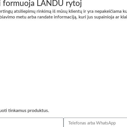
mai formuoja LANDU rytoj
ngų atsiliepimų rinkimą iš mūsų klientų ir yra nepakeičiama ku
iavimo metu arba randate informaciją, kuri jus supainioja ar kla
uoti tinkamus produktus.