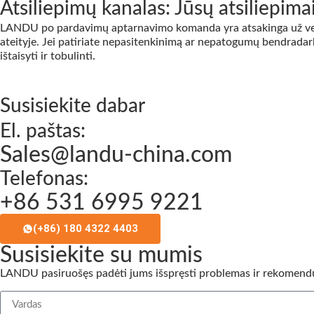
Atsiliepimų kanalas: Jūsų atsiliepi
LANDU po pardavimų aptarnavimo komanda yra atsakinga už verti
ateityje. Jei patiriate nepasitenkinimą ar nepatogumų bendradarb
ištaisyti ir tobulinti.
Susisiekite dabar
El. paštas:
Sales@landu-china.com
Telefonas:
+86 531 6995 9221
(+86) 180 4322 4403
Susisiekite su mumis
LANDU pasiruošęs padėti jums išspręsti problemas ir rekomend