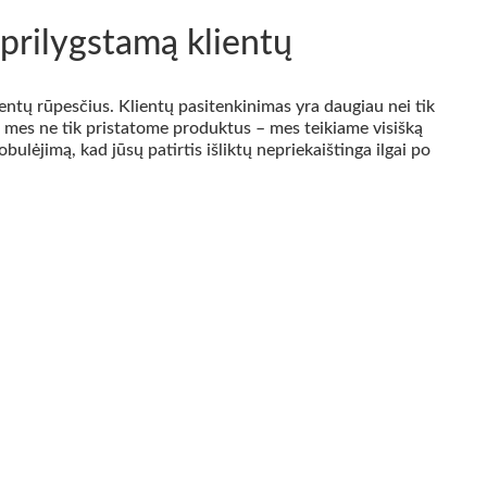
prilygstamą klientų
tų rūpesčius. Klientų pasitenkinimas yra daugiau nei tik
DU mes ne tik pristatome produktus – mes teikiame visišką
lėjimą, kad jūsų patirtis išliktų nepriekaištinga ilgai po