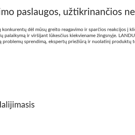
o paslaugos, užtikrinančios ne
urentų dėl mūsų greito reagavimo ir sparčios reakcijos į klien
landų palaikymą ir viršijant lūkesčius kiekviename žingsnyje. LAN
problemų sprendimą, ekspertų priežiūrą ir nuolatinį produktų tobu
alijimasis