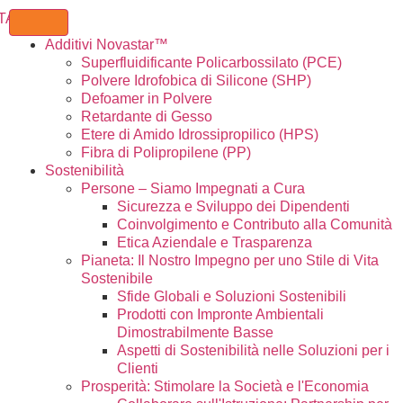
Additivi Novastar™
Superfluidificante Policarbossilato (PCE)
Polvere Idrofobica di Silicone (SHP)
Defoamer in Polvere
Retardante di Gesso
Etere di Amido Idrossipropilico (HPS)
Fibra di Polipropilene (PP)
Sostenibilità
Persone – Siamo Impegnati a Cura
Sicurezza e Sviluppo dei Dipendenti
Coinvolgimento e Contributo alla Comunità
Etica Aziendale e Trasparenza
Pianeta: Il Nostro Impegno per uno Stile di Vita
Sostenibile
Sfide Globali e Soluzioni Sostenibili
Prodotti con Impronte Ambientali
Dimostrabilmente Basse
Aspetti di Sostenibilità nelle Soluzioni per i
Clienti
Prosperità: Stimolare la Società e l'Economia