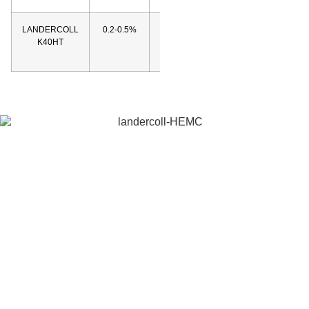
LANDERCOLL
0.2-0.5%
Télécharger
K40HT
la fiche
technique