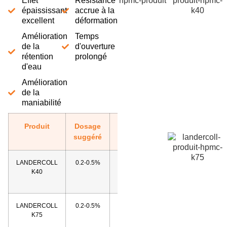
Effet
Résistance
épaississant
accrue à la
excellent
déformation
Amélioration
Temps
de la
d'ouverture
rétention
prolongé
d'eau
Amélioration
de la
maniabilité
Produit
Dosage
Plus
suggéré
LANDERCOLL
0.2-0.5%
Télécharger
K40
la fiche
technique
LANDERCOLL
0.2-0.5%
Télécharger
K75
la fiche
technique