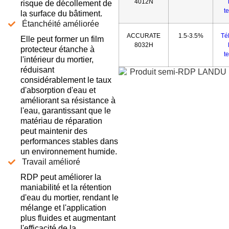
4012N
risque de décollement de
t
la surface du bâtiment.
Étanchéité améliorée
ACCURATE
1.5-3.5%
Té
Elle peut former un film
8032H
protecteur étanche à
t
l'intérieur du mortier,
réduisant
considérablement le taux
d'absorption d'eau et
améliorant sa résistance à
l'eau, garantissant que le
matériau de réparation
peut maintenir des
performances stables dans
un environnement humide.
Travail amélioré
RDP peut améliorer la
maniabilité et la rétention
d'eau du mortier, rendant le
mélange et l'application
plus fluides et augmentant
l'efficacité de la