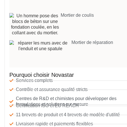
Mortier de coulis
Mortier de réparation
Pourquoi choisir Novastar
Services complets
Contrôle et assurance qualité stricts
Centres de R&D et chimistes pour développer des
formulations et solutions sur mesure
Certification ISO et EU REACH
11 brevets de produit et 4 brevets de modèle d'utilité
Livraison rapide et paiements flexibles