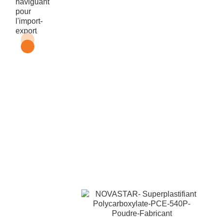
Obtenez un échantillon
gratuit du
superplastifiant
polycarboxylate
NOVASTAR (PCE) 530P
Si vous recherchez un échantillon gratuit de NOVASTAR
PCE 540P, n'hésitez pas à nous contacter à tout moment
! Nous sommes disponibles 24/7 par email et WhatsApp,
pour vous assurer l'assistance dont vous avez besoin.
Vous pouvez également utiliser le formulaire de contact
rapide ci-dessous pour une réponse rapide. Nos
chimistes experts chez LANDU sont prêts à vous fournir
les solutions chimiques les plus professionnelles
adaptées à vos besoins.
Ce que
nous