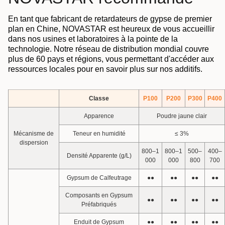
En tant que fabricant de retardateurs de gypse de premier
plan en Chine, NOVASTAR est heureux de vous accueillir
dans nos usines et laboratoires à la pointe de la
technologie. Notre réseau de distribution mondial couvre
plus de 60 pays et régions, vous permettant d'accéder aux
ressources locales pour en savoir plus sur nos additifs.
Classe
P100
P200
P300
P400
Apparence
Poudre jaune clair
Mécanisme de
Teneur en humidité
≤ 3%
dispersion
800–1
800–1
500–
400–
Densité Apparente (g/L)
000
000
800
700
Gypsum de Calfeutrage
●●
●●
●●
●●
Composants en Gypsum
●●
●●
●●
●●
Préfabriqués
Enduit de Gypsum
●●
●●
●●
●●