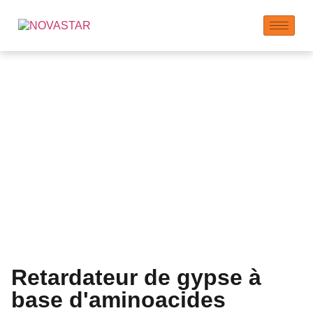
Fabricant de
retardateurs de gypse |
Temps de prise
prolongé
Retardateur de gypse à
base d'aminoacides