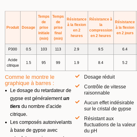
Temps
Temps
Résistance
Résistance à
de
de
Résistance
à la flexion
la
Produit
Dosage
prise
prise
à la flexion
en 2
compression
initiale
final
en 2 jours
heures
en 2 heures
(min)
(min)
P300
0.5
103
113
2.9
9.5
6.4
Acide
1.5
95
99
1.9
8.4
5.2
citrique
Comme le montre le
Dosage réduit
graphique à barres :
Contrôle de vitesse
Le dosage du retardateur de
raisonnable
gypse est généralement
un
Aucun effet indésirable
tiers
du nombre d'acide
sur le cristal de gypse
citrique.
Résistant aux
Les composés autonivelants
fluctuations de la valeur
à base de gypse avec
du pH