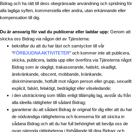
Bidrag och ha rätt till dess obegränsade användning och spridning för
alla lagliga syften, kommersiella eller andra, utan erkännande eller
kompensation till dig.
Du är ansvarig för vad du publicerar eller laddar upp:
Genom att
skicka oss Bidrag via någon del av Tjänsterna:
bekräftar du att du har läst och samtycker till vår
“
FÖRBJUDNA AKTIVITETER
” och kommer inte att publicera,
skicka, publicera, ladda upp eller överföra via Tjänsterna något
Bidrag som är olagligt, trakasserande, hatiskt, skadligt,
ärekränkande, obscent, mobbande, kränkande,
diskriminerande, hotfullt mot någon person eller grupp, sexuellt
explicit, falskt, felaktigt, bedrägligt eller vilseledande;
i den utsträckning som tillåts enligt tillämplig lag, avstår du från
alla ideella rättigheter till sådant Bidrag;
garanterar du att sådant Bidrag är original för dig eller att du har
de nödvändiga rättigheterna och licenserna för att skicka in
sådana Bidrag och att du har full behörighet att bevilja oss de
ovan nämnda rättigheterna i förhållande till dina Bidrag; och