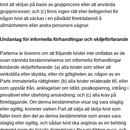
tvist att skiljas på basis av grupprocess eller att använda
grupprocesser; och (c) finns ingen rätt eller befogenhet för
någon tvist att väckas i en påstådd företrädarroll å
allmänhetens eller andra personers vägnar.
Undantag för informella förhandlingar och skiljeförfarande
Parterna är överens om att följande tvister inte omfattas av de
ovan nämnda bestämmelserna om informella förhandlingar
bindande skiljeförfarande: (a) alla tvister som söker att
verkställa eller skydda, eller rör giltigheten av, någon av en
Parts immateriella rättigheter; (b) alla tvister relaterade till, eller
som uppstår från, anklagelser om stöld, piratkopiering, intrång i
privatlivet eller obehörig användning; och (c) alla krav på
föreläggande. Om denna bestämmelse visar sig vara olaglig
eller ogiltig, kommer varken Part att välja att skilja tvist som
faller inom den del av denna bestämmelse som anses vara
olaglig eller ogiltig, och sådan tvist ska avgöras av en behörig
domstol inom de listade domstolarna för jurisdiktion ovan, och