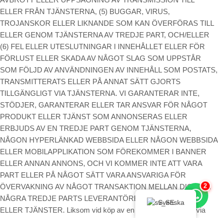
ELLER FRÅN TJÄNSTERNA, (5) BUGGAR, VIRUS,
TROJANSKOR ELLER LIKNANDE SOM KAN ÖVERFÖRAS TILL
ELLER GENOM TJÄNSTERNA AV TREDJE PART, OCH/ELLER
(6) FEL ELLER UTESLUTNINGAR I INNEHÅLLET ELLER FÖR
FÖRLUST ELLER SKADA AV NÅGOT SLAG SOM UPPSTÅR
SOM FÖLJD AV ANVÄNDNINGEN AV INNEHÅLL SOM POSTATS,
TRANSMITTERATS ELLER PÅ ANNAT SÄTT GJORTS
TILLGÄNGLIGT VIA TJÄNSTERNA. VI GARANTERAR INTE,
STÖDJER, GARANTERAR ELLER TAR ANSVAR FÖR NÅGOT
PRODUKT ELLER TJÄNST SOM ANNONSERAS ELLER
ERBJUDS AV EN TREDJE PART GENOM TJÄNSTERNA,
NÅGON HYPERLÄNKAD WEBBSIDA ELLER NÅGON WEBBSIDA
ELLER MOBILAPPLIKATION SOM FÖREKOMMER I BANNER
ELLER ANNAN ANNONS, OCH VI KOMMER INTE ATT VARA
PART ELLER PÅ NÅGOT SÄTT VARA ANSVARIGA FÖR
2
ÖVERVAKNING AV NÅGOT TRANSAKTION MELLAN DIG OCH
NÅGRA TREDJE PARTS LEVERANTÖRER AV PRODUKTER
Svenska
ELLER TJÄNSTER. Liksom vid köp av en produkt eller tjänst via