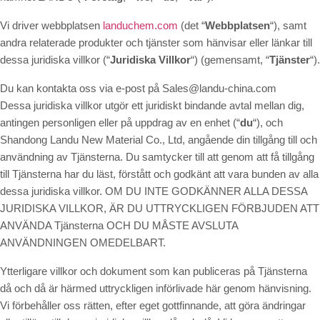
Vi driver webbplatsen
landuchem.com
(det “
Webbplatsen
“), samt
andra relaterade produkter och tjänster som hänvisar eller länkar till
dessa juridiska villkor (“
Juridiska Villkor
“) (gemensamt, “
Tjänster
“).
Du kan kontakta oss via e-post på Sales@landu-china.com
Dessa juridiska villkor utgör ett juridiskt bindande avtal mellan dig,
antingen personligen eller på uppdrag av en enhet (“
du
“), och
Shandong Landu New Material Co., Ltd, angående din tillgång till och
användning av Tjänsterna. Du samtycker till att genom att få tillgång
till Tjänsterna har du läst, förstått och godkänt att vara bunden av alla
dessa juridiska villkor. OM DU INTE GODKÄNNER ALLA DESSA
JURIDISKA VILLKOR, ÄR DU UTTRYCKLIGEN FÖRBJUDEN ATT
ANVÄNDA Tjänsterna OCH DU MÅSTE AVSLUTA
ANVÄNDNINGEN OMEDELBART.
Ytterligare villkor och dokument som kan publiceras på Tjänsterna
då och då är härmed uttryckligen införlivade här genom hänvisning.
Vi förbehåller oss rätten, efter eget gottfinnande, att göra ändringar