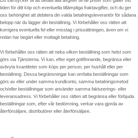
Du samtycker till att betala alla avgifter till de priser som gäller vid
tiden för ditt köp och eventuella tillämpliga fraktavgifter, och du ger
oss behörighet att debitera din valda betalningsleverantör för sådana
belopp när du lägger din beställning. Vi förbehåller oss rätten att
korrigera eventuella fel eller misstag i prissättningen, även om vi
redan har begärt eller mottagit betalning.
Vi förbehåller oss rätten att neka vilken beställning som helst som
görs via Tjänsterna. Vi kan, efter eget gottfinnande, begränsa eller
avbryta kvantiteter som köps per person, per hushåll eller per
beställning. Dessa begränsningar kan omfatta beställningar som
görs av eller under samma kundkonto, samma betalningsmetod
och/eller beställningar som använder samma fakturerings- eller
leveransadress. Vi förbehåller oss rätten att begränsa eller förbjuda
beställningar som, efter vår bedömning, verkar vara gjorda av
återförsäljare, distributörer eller återförsäljare.