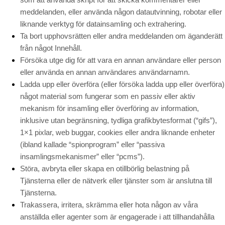
meddelanden, eller använda någon datautvinning, robotar eller
liknande verktyg för datainsamling och extrahering.
Ta bort upphovsrätten eller andra meddelanden om äganderätt
från något Innehåll.
Försöka utge dig för att vara en annan användare eller person
eller använda en annan användares användarnamn.
Ladda upp eller överföra (eller försöka ladda upp eller överföra)
något material som fungerar som en passiv eller aktiv
mekanism för insamling eller överföring av information,
inklusive utan begränsning, tydliga grafikbytesformat (“gifs”),
1×1 pixlar, web buggar, cookies eller andra liknande enheter
(ibland kallade “spionprogram” eller “passiva
insamlingsmekanismer” eller “pcms”).
Störa, avbryta eller skapa en otillbörlig belastning på
Tjänsterna eller de nätverk eller tjänster som är anslutna till
Tjänsterna.
Trakassera, irritera, skrämma eller hota någon av våra
anställda eller agenter som är engagerade i att tillhandahålla