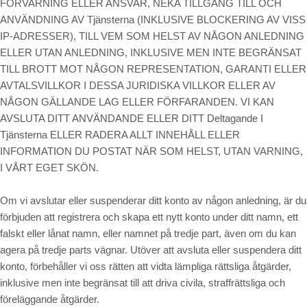
FÖRVARNING ELLER ANSVAR, NEKA TILLGÅNG TILL OCH
ANVÄNDNING AV Tjänsterna (INKLUSIVE BLOCKERING AV VISS
IP-ADRESSER), TILL VEM SOM HELST AV NÅGON ANLEDNING
ELLER UTAN ANLEDNING, INKLUSIVE MEN INTE BEGRÄNSAT
TILL BROTT MOT NÅGON REPRESENTATION, GARANTI ELLER
AVTALSVILLKOR I DESSA JURIDISKA VILLKOR ELLER AV
NÅGON GÄLLANDE LAG ELLER FÖRFARANDEN. VI KAN
AVSLUTA DITT ANVÄNDANDE ELLER DITT Deltagande I
Tjänsterna ELLER RADERA ALLT INNEHÅLL ELLER
INFORMATION DU POSTAT NÄR SOM HELST, UTAN VARNING,
I VÅRT EGET SKÖN.
Om vi avslutar eller suspenderar ditt konto av någon anledning, är du
förbjuden att registrera och skapa ett nytt konto under ditt namn, ett
falskt eller lånat namn, eller namnet på tredje part, även om du kan
agera på tredje parts vägnar. Utöver att avsluta eller suspendera ditt
konto, förbehåller vi oss rätten att vidta lämpliga rättsliga åtgärder,
inklusive men inte begränsat till att driva civila, straffrättsliga och
föreläggande åtgärder.