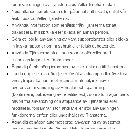
för användningen av Tjänsterna och/eller Innehållet däri.
Nedsättande, smutskasta eller på annat sätt skada, enligt vår
åsikt, oss och/eller Tjänsterna.
Använda information som erhållits från Tjänsterna för att
trakassera, missbruka eller skada en annan person.
Göra otillbörlig användning av våra supporttjänster eller skicka
in falska rapporter om missbruk eller felaktigt beteende.
Använda Tjänsterna på ett sätt som är oförenligt med
tillämpliga lagar eller förordningar.
Ägna dig åt obehörig inramning av eller länkning till Tjänsterna.
Ladda upp eller överföra (eller försöka ladda upp eller överföra)
virus, trojanska hästar eller annat material, inklusive
överdriven användning av versaler och spamming
(kontinuerlig publicering av repetitiv text), som stör någon parts
oavbrutna användning och åtnjutande av Tjänsterna eller
modifierar, försämrar, stör, ändrar eller stör användningen,
funktionerna, driften eller underhållet av Tjänsterna.
Ägna dig åt någon automatiserad användning av systemet,
som att använda skript för att skicka kommentarer eller