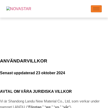
Användarvillkor
ANVÄNDARVILLKOR
Senast uppdaterad
23 oktober 2024
AVTAL OM VÅRA JURIDISKA VILLKOR
Vi är Shandong Landu New Material Co., Ltd, som verkar under
namnet LANDU (“
Företag
,” “
we
,” “
us
,” “
vår
“)
.