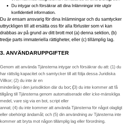
Du intygar och försäkrar att dina Inlämningar inte utgör
konfidentiell information.
Du är ensam ansvarig för dina Inlämningar och du samtycker
uttryckligen till att ersätta oss för alla förluster som vi kan
drabbas av på grund av ditt brott mot (a) denna sektion, (b)
tredje parts immateriella rättigheter, eller (c) tillämplig lag.
3.
ANVÄNDARUPPGIFTER
Genom att använda Tjänsterna intygar och försäkrar du att:
(
1
) du
har rättslig kapacitet och samtycker till att följa dessa Juridiska
Villkor;
(
2
) du inte är en
; (
minderårig i den jurisdiktion där du bor
3
) du inte kommer att få
tillgång till Tjänsterna genom automatiserade eller icke-mänskliga
medel, vare sig via en bot, script eller
annat; (
4
) du inte kommer att använda Tjänsterna för något olagligt
eller obehörigt ändamål; och (
5
) din användning av Tjänsterna inte
kommer att bryta mot någon tillämplig lag eller förordning.