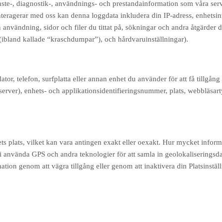
te-, diagnostik-, användnings- och prestandainformation som våra servrar
 interagerar med oss kan denna loggdata inkludera din IP-adress, enhets
 användning, sidor och filer du tittat på, sökningar och andra åtgärder 
(ibland kallade “kraschdumpar”), och hårdvaruinställningar).
or, telefon, surfplatta eller annan enhet du använder för att få tillgå
server), enhets- och applikationsidentifieringsnummer, plats, webbläsart
s plats, vilket kan vara antingen exakt eller oexakt. Hur mycket informa
vi använda GPS och andra teknologier för att samla in geolokaliseringsdata
ormation genom att vägra tillgång eller genom att inaktivera din Platsinst