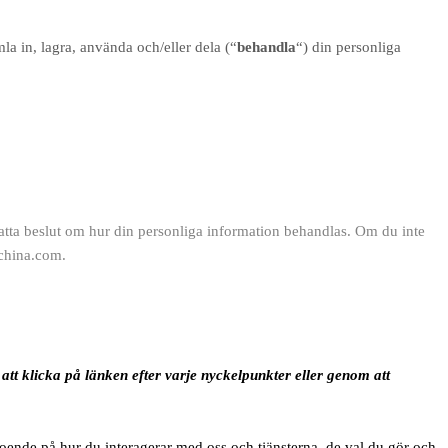
la in, lagra, använda och/eller dela (“
behandla
“) din personliga
tt fatta beslut om hur din personliga information behandlas. Om du inte
-china.com.
t klicka på länken efter varje nyckelpunkter eller genom att
oende på hur du interagerar med oss och tjänsterna, de val du gör och