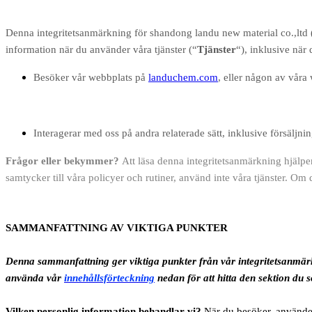
Denna integritetsanmärkning för shandong landu new material co.,ltd 
information när du använder våra tjänster (“
Tjänster
“), inklusive när 
Besöker vår webbplats på
landuchem.com
, eller någon av våra
Interagerar med oss på andra relaterade sätt, inklusive försälj
Frågor eller bekymmer?
Att läsa denna integritetsanmärkning hjälper 
samtycker till våra policyer och rutiner, använd inte våra tjänster. O
SAMMANFATTNING AV VIKTIGA PUNKTER
Denna sammanfattning ger viktiga punkter från vår integritetsanmärk
använda vår
innehållsförteckning
nedan för att hitta den sektion du s
Vilken personlig information behandlar vi?
När du besöker, använder 