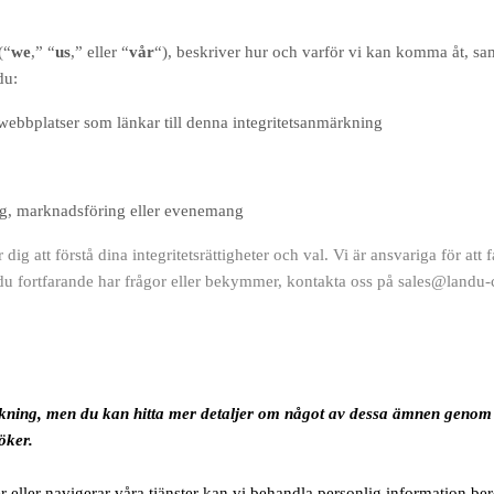
(“
we
,” “
us
,” eller “
vår
“
), beskriver hur och varför vi kan komma åt, sam
du:
 webbplatser som länkar till denna integritetsanmärkning
ning, marknadsföring eller evenemang
dig att förstå dina integritetsrättigheter och val. Vi är ansvariga för a
m du fortfarande har frågor eller bekymmer, kontakta oss på sales@landu
ning, men du kan hitta mer detaljer om något av dessa ämnen genom at
öker.
eller navigerar våra tjänster kan vi behandla personlig information ber