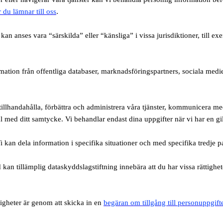
.
 du lämnar till oss
an anses vara “särskilda” eller “känsliga” i vissa jurisdiktioner, till exe
mation från offentliga databaser, marknadsföringspartners, sociala med
 tillhandahålla, förbättra och administrera våra tjänster, kommunicera me
 med ditt samtycke. Vi behandlar endast dina uppgifter när vi har en gil
 kan dela information i specifika situationer och med specifika tredje 
kan tillämplig dataskyddslagstiftning innebära att du har vissa rättigh
ttigheter är genom att skicka in en
begäran om tillgång till personuppgift