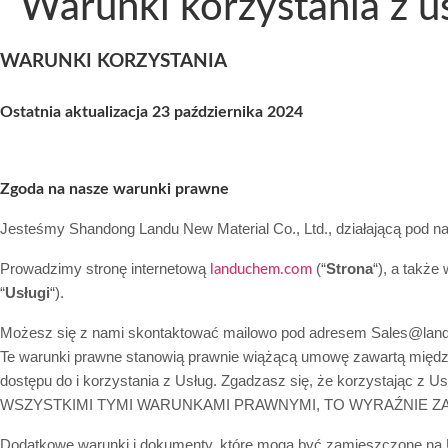
Warunki korzystania z u
WARUNKI KORZYSTANIA
Ostatnia aktualizacja
23 października 2024
Zgoda na nasze warunki prawne
Jesteśmy Shandong Landu New Material Co., Ltd., działającą pod 
Prowadzimy stronę internetową
(“
Strona
“), a także
landuchem.com
“
Usługi
“).
Możesz się z nami skontaktować mailowo pod adresem Sales@lan
Te warunki prawne stanowią prawnie wiążącą umowę zawartą między t
dostępu do i korzystania z Usług. Zgadzasz się, że korzystając z
WSZYSTKIMI TYMI WARUNKAMI PRAWNYMI, TO WYRAŹNIE ZA
Dodatkowe warunki i dokumenty, które mogą być zamieszczone na U