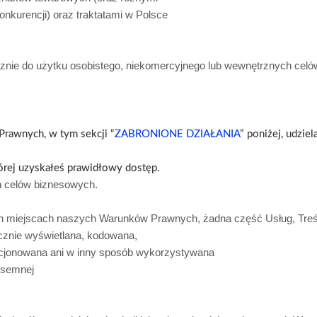
onkurencji) oraz traktatami w Polsce
cznie do użytku osobistego, niekomercyjnego lub wewnętrznych cel
Prawnych, w tym sekcji “
ZABRONIONE DZIAŁANIA
” poniżej, udzie
tórej uzyskałeś prawidłowy dostęp.
h celów biznesowych.
nych miejscach naszych Warunków Prawnych, żadna część Usług, Tre
cznie wyświetlana, kodowana,
ncjonowana ani w inny sposób wykorzystywana
isemnej