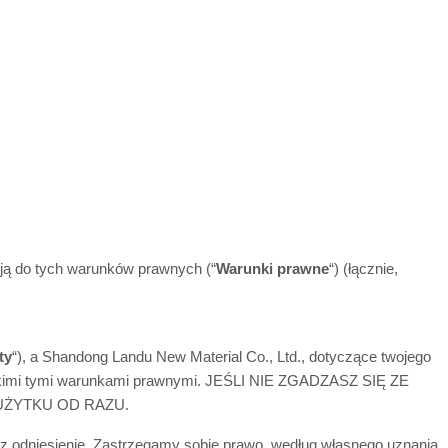
nkują do tych warunków prawnych (“
Warunki prawne
“) (łącznie,
ty
“), a Shandong Landu New Material Co., Ltd., dotyczące twojego
zystkimi tymi warunkami prawnymi. JEŚLI NIE ZGADZASZ SIĘ ZE
UŻYTKU OD RAZU.
 odniesienie. Zastrzegamy sobie prawo, według własnego uznania,