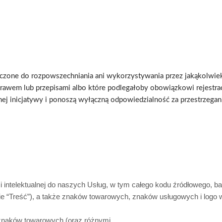
aczone do rozpowszechniania ani wykorzystywania przez jakąkolwiek 
awem lub przepisami albo które podlegałoby obowiązkowi rejestracji
snej inicjatywy i ponoszą wyłączną odpowiedzialność za przestrzegani
i intelektualnej do naszych Usług, w tym całego kodu źródłowego, b
cznie “Treść”), a także znaków towarowych, znaków usługowych i logo 
 znaków towarowych (oraz różnymi