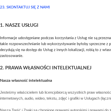
23. SKONTAKTUJ SIĘ Z NAMI
1. NASZE USŁUGI
Informacje udostępniane podczas korzystania z Usług nie są przezn
takie rozpowszechnianie lub wykorzystywanie byłoby sprzeczne z pr
decydują się na dostęp do Usług z innych lokalizacji, robią to z wła
zastosowanie.
2. PRAWA WŁASNOŚCI INTELEKTUALNEJ
Nasza własność intelektualna
Jesteśmy właścicielem lub licencjobiorcą wszystkich praw własnośc
internetowych, audio, wideo, tekstu, zdjęć i grafiki w Usługach (łą
Nasza Treść i Znaki są chronione prawami autorskimi i prawami do