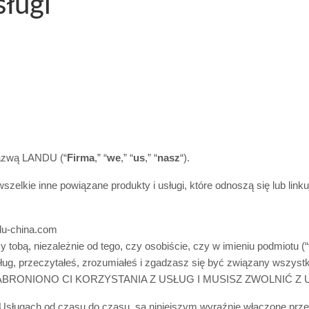
sługi
nazwą LANDU (“
Firma
,” “
we
,” “
us
,” “
nasz
“)
.
 wszelkie inne powiązane produkty i usługi, które odnoszą się lub li
du-china.com
obą, niezależnie od tego, czy osobiście, czy w imieniu podmiotu (“
 Usług, przeczytałeś, zrozumiałeś i zgadzasz się być związany ws
BRONIONO CI KORZYSTANIA Z USŁUG I MUSISZ ZWOLNIĆ Z 
sługach od czasu do czasu, są niniejszym wyraźnie włączone przez