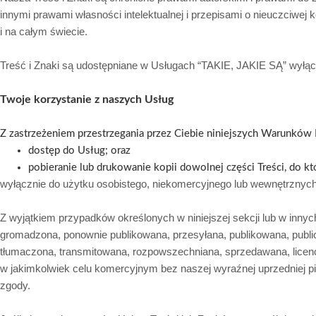
innymi prawami własności intelektualnej i przepisami o nieuczciwej k
i na całym świecie.
Treść i Znaki są udostępniane w Usługach “TAKIE, JAKIE SĄ” wyłą
Twoje korzystanie z naszych Usług
Z zastrzeżeniem przestrzegania przez Ciebie niniejszych Warunków 
dostęp do Usług; oraz
pobieranie lub drukowanie kopii dowolnej części Treści, do k
wyłącznie do użytku osobistego, niekomercyjnego lub wewnętrznyc
Z wyjątkiem przypadków określonych w niniejszej sekcji lub w in
gromadzona, ponownie publikowana, przesyłana, publikowana, publi
tłumaczona, transmitowana, rozpowszechniana, sprzedawana, lice
w jakimkolwiek celu komercyjnym bez naszej wyraźnej uprzedniej p
zgody.