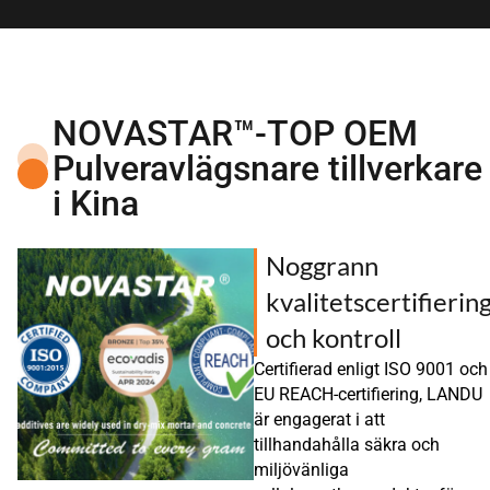
NOVASTAR™-TOP OEM
Pulveravlägsnare tillverkare
i Kina
Noggrann
kvalitetscertifierin
och kontroll
Certifierad enligt ISO 9001 och
EU REACH-certifiering, LANDU
är engagerat i att
tillhandahålla säkra och
miljövänliga