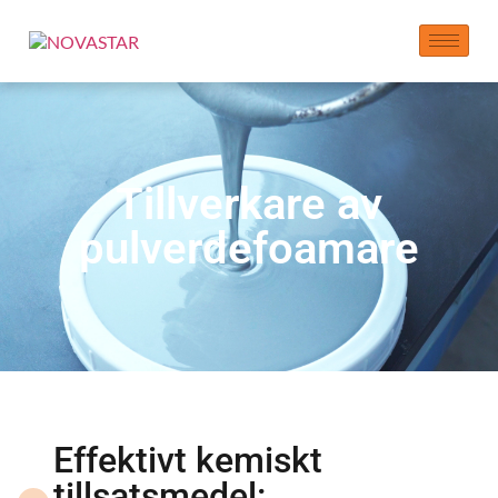
Tillverkare av
pulverdefoamare
Effektivt kemiskt
tillsatsmedel: