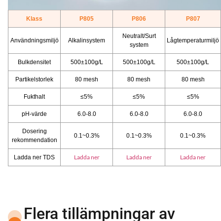
Klass
P805
P806
P807
Neutralt/Surt
Användningsmiljö
Alkalinsystem
Lågtemperaturmiljö
system
Bulkdensitet
500±100g/L
500±100g/L
500±100g/L
Partikelstorlek
80 mesh
80 mesh
80 mesh
Fukthalt
≤5%
≤5%
≤5%
pH-värde
6.0-8.0
6.0-8.0
6.0-8.0
Dosering
0.1~0.3%
0.1~0.3%
0.1~0.3%
rekommendation
Ladda ner
Ladda ner
Ladda ner
Ladda ner TDS
Flera tillämpningar av