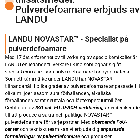
Pulverdefoamare erbjuds av
LANDU
LANDU NOVASTAR™ - Specialist på
pulverdefoamare
Med 17 års erfarenhet av tillverkning av specialkemikalier är
LANDU en ledande tillverkare i Kina som ägnar sig åt
specialkemikalier som pulverdefoamare för byggmaterial.
Som ett kärnmärke under LANDU har NOVASTAR
tillhandahållit olika grader av pulverdefoamare anpassade till
olika miljöer, såsom sura förhållanden, alkaliska
förhållanden samt neutrala och lågtemperaturmiljöer.
Certifierad av
ISO och EU REACH-certifiering,
är vi dedikerade
till att producera säkra och pålitliga NOVASTAR™
pulverdefoamare för varje partner. Med
oberoende FoU-
center
och tekniskt team kan vi erbjuda dig
anpassade
formuleringar av pulverdefoamare
och produkter.