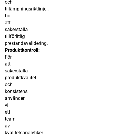
och
tillämpningsriktlinjer,
för
att
säkerställa
tillförlitlig
prestandavalidering.
Produktkontroll:
För
att
säkerställa
produktkvalitet
och
konsistens
använder
vi
ett
team
av
kvalitetsanalytiker