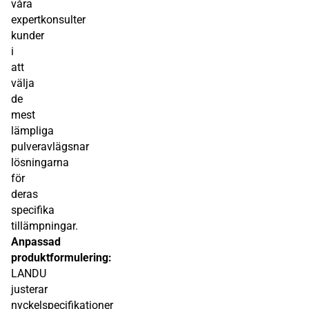
våra
expertkonsulter
kunder
i
att
välja
de
mest
lämpliga
pulveravlägsnar
lösningarna
för
deras
specifika
tillämpningar.
Anpassad
produktformulering:
LANDU
justerar
nyckelspecifikationer