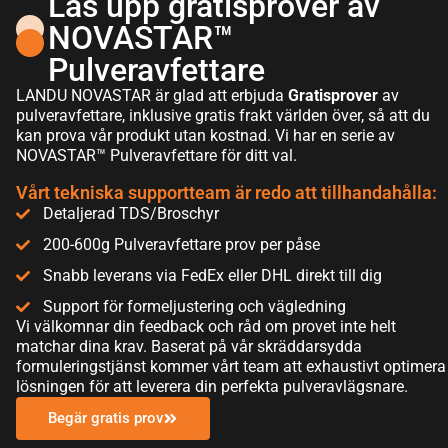
Lås upp gratisprover av
NOVASTAR™
Pulveravfettare
LANDU NOVASTAR är glad att erbjuda
Gratisprover
av
pulveravfettare, inklusive gratis frakt världen över, så att du
kan prova vår produkt utan kostnad. Vi har en serie av
NOVASTAR™ Pulveravfettare för ditt val.
Vårt tekniska supportteam är redo att tillhandahålla:
Detaljerad TDS/Broschyr
200-600g Pulveravfettare prov per påse
Snabb leverans via FedEx eller DHL direkt till dig
Support för formeljustering och vägledning
Vi välkomnar din feedback och råd om provet inte helt
matchar dina krav. Baserat på vår skräddarsydda
formuleringstjänst kommer vårt team att exhaustivt optimera
lösningen för att leverera din perfekta pulveravlägsnare.
Begär gratis prov