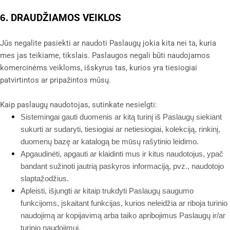
DRAUDŽIAMOS VEIKLOS
6.
Jūs negalite pasiekti ar naudoti Paslaugų jokia kita nei ta, kuria
mes jas teikiame, tikslais. Paslaugos negali būti naudojamos
komercinėms veikloms, išskyrus tas, kurios yra tiesiogiai
patvirtintos ar pripažintos mūsų.
Kaip paslaugų naudotojas, sutinkate nesielgti:
Sistemingai gauti duomenis ar kitą turinį iš Paslaugų siekiant
sukurti ar sudaryti, tiesiogiai ar netiesiogiai, kolekciją, rinkinį,
duomenų bazę ar katalogą be mūsų rašytinio leidimo.
Apgaudinėti, apgauti ar klaidinti mus ir kitus naudotojus, ypač
bandant sužinoti jautrią paskyros informaciją, pvz., naudotojo
slaptažodžius.
Apleisti, išjungti ar kitaip trukdyti Paslaugų saugumo
funkcijoms, įskaitant funkcijas, kurios neleidžia ar riboja turinio
naudojimą ar kopijavimą arba taiko apribojimus Paslaugų ir/ar
turinio naudojimui.