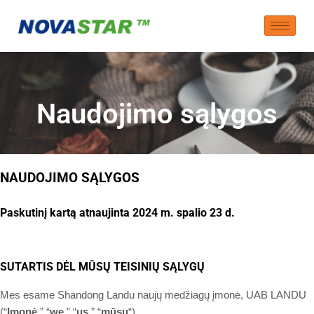
Naudojimo sąlygos
NAUDOJIMO SĄLYGOS
Paskutinį kartą atnaujinta
2024 m. spalio 23 d.
SUTARTIS DĖL MŪSŲ TEISINIŲ SĄLYGŲ
Mes esame Shandong Landu naujų medžiagų įmonė, UAB LANDU
(“
Įmonė
,” “
we
,” “
us
,” “
mūsų
“)
.