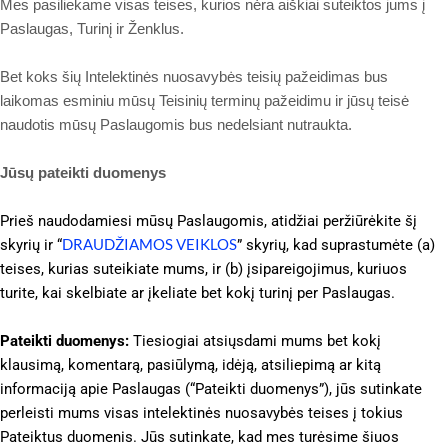
Mes pasiliekame visas teises, kurios nėra aiškiai suteiktos jums į
Paslaugas, Turinį ir Ženklus.
Bet koks šių Intelektinės nuosavybės teisių pažeidimas bus
laikomas esminiu mūsų Teisinių terminų pažeidimu ir jūsų teisė
naudotis mūsų Paslaugomis bus nedelsiant nutraukta.
Jūsų pateikti duomenys
Prieš naudodamiesi mūsų Paslaugomis, atidžiai peržiūrėkite šį
DRAUDŽIAMOS VEIKLOS
skyrių ir “
” skyrių, kad suprastumėte (a)
teises, kurias suteikiate mums, ir (b) įsipareigojimus, kuriuos
turite, kai skelbiate ar įkeliate bet kokį turinį per Paslaugas.
Pateikti duomenys:
Tiesiogiai atsiųsdami mums bet kokį
klausimą, komentarą, pasiūlymą, idėją, atsiliepimą ar kitą
informaciją apie Paslaugas (“Pateikti duomenys”), jūs sutinkate
perleisti mums visas intelektinės nuosavybės teises į tokius
Pateiktus duomenis. Jūs sutinkate, kad mes turėsime šiuos