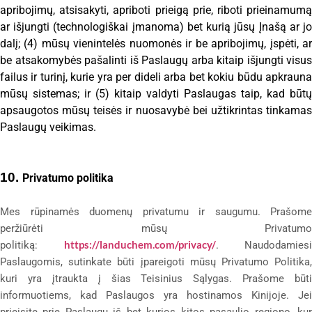
apribojimų, atsisakyti, apriboti prieigą prie, riboti prieinamumą
ar išjungti (technologiškai įmanoma) bet kurią jūsų Įnašą ar jo
dalį; (4) mūsų vienintelės nuomonės ir be apribojimų, įspėti, ar
be atsakomybės pašalinti iš Paslaugų arba kitaip išjungti visus
failus ir turinį, kurie yra per dideli arba bet kokiu būdu apkrauna
mūsų sistemas; ir (5) kitaip valdyti Paslaugas taip, kad būtų
apsaugotos mūsų teisės ir nuosavybė bei užtikrintas tinkamas
Paslaugų veikimas.
10.
Privatumo politika
Mes rūpinamės duomenų privatumu ir saugumu. Prašome
peržiūrėti mūsų Privatumo
politiką:
https://landuchem.com/privacy/
. Naudodamiesi
Paslaugomis, sutinkate būti įpareigoti mūsų Privatumo Politika,
kuri yra įtraukta į šias Teisinius Sąlygas. Prašome būti
informuotiems, kad Paslaugos yra hostinamos Kinijoje. Jei
prieisite prie Paslaugų iš bet kurios kitos pasaulio regiono, kur