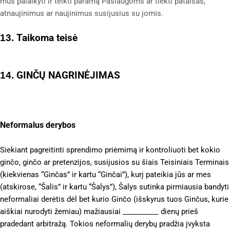
mus palaikyti ir teikti paramą Paslaugoms ar tiekti pataisas,
atnaujinimus ar naujinimus susijusius su jomis.
Taikoma teisė
13.
GINČŲ NAGRINĖJIMAS
14.
Neformalus derybos
Siekiant pagreitinti sprendimo priėmimą ir kontroliuoti bet kokio
ginčo, ginčo ar pretenzijos, susijusios su šiais Teisiniais Terminais
(kiekvienas “Ginčas” ir kartu “Ginčai”), kurį pateikia jūs ar mes
(atskirose, “Šalis” ir kartu “Šalys”), Šalys sutinka pirmiausia bandyti
neformaliai derėtis dėl bet kurio Ginčo (išskyrus tuos Ginčus, kurie
aiškiai nurodyti žemiau) mažiausiai __________ dienų prieš
pradedant arbitražą. Tokios neformalių derybų pradžia įvyksta