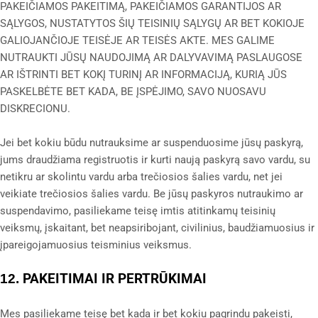
PAKEIČIAMOS PAKEITIMĄ, PAKEIČIAMOS GARANTIJOS AR
SĄLYGOS, NUSTATYTOS ŠIŲ TEISINIŲ SĄLYGŲ AR BET KOKIOJE
GALIOJANČIOJE TEISĖJE AR TEISĖS AKTE. MES GALIME
NUTRAUKTI JŪSŲ NAUDOJIMĄ AR DALYVAVIMĄ PASLAUGOSE
AR IŠTRINTI BET KOKĮ TURINĮ AR INFORMACIJĄ, KURIĄ JŪS
PASKELBĖTE BET KADA, BE ĮSPĖJIMO, SAVO NUOSAVU
DISKRECIONU.
Jei bet kokiu būdu nutrauksime ar suspenduosime jūsų paskyrą,
jums draudžiama registruotis ir kurti naują paskyrą savo vardu, su
netikru ar skolintu vardu arba trečiosios šalies vardu, net jei
veikiate trečiosios šalies vardu. Be jūsų paskyros nutraukimo ar
suspendavimo, pasiliekame teisę imtis atitinkamų teisinių
veiksmų, įskaitant, bet neapsiribojant, civilinius, baudžiamuosius ir
įpareigojamuosius teisminius veiksmus.
PAKEITIMAI IR PERTRŪKIMAI
12.
Mes pasiliekame teisę bet kada ir bet kokiu pagrindu pakeisti,