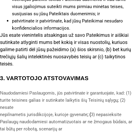
visus įgaliojimus suteikti mums pirmiau minėtas teises,
susijusias su jūsų Pateiktais duomenimis; ir
patvirtinate ir patvirtinate, kad jūsų Pateikimai nesudaro
konfidencialios informacijos.
Jūs esate vienintelis atsakingas už savo Pateikimus ir aiškiai
sutinkate atlyginti mums bet kokią ir visas nuostolių, kuriuos
galime patirti dėl jūsų pažeidimo (a) šios skirsnio, (b) bet kurių
trečiųjų šalių intelektinės nuosavybės teisių ar (c) taikytinos
teisės.
3.
VARTOTOJO ATSTOVAVIMAS
(
1
)
Naudodamiesi Paslaugomis, jūs patvirtinate ir garantuojate, kad:
turite teisines galias ir sutinkate laikytis šių Teisinių sąlygų;
(
2
)
nesate
; (
nepilnametis jurisdikcijoje, kurioje gyvenate
3
) nepasieksite
Paslaugų naudodamiesi automatizuotais ar ne žmogaus būdais, ar
tai būtų per robotą, scenarijų ar