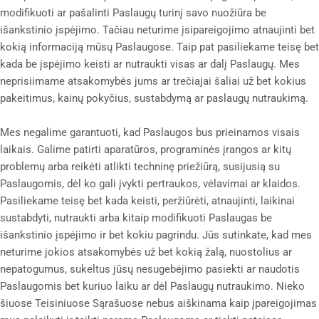
modifikuoti ar pašalinti Paslaugų turinį savo nuožiūra be
išankstinio įspėjimo. Tačiau neturime įsipareigojimo atnaujinti bet
kokią informaciją mūsų Paslaugose. Taip pat pasiliekame teisę bet
kada be įspėjimo keisti ar nutraukti visas ar dalį Paslaugų. Mes
neprisiimame atsakomybės jums ar trečiajai šaliai už bet kokius
pakeitimus, kainų pokyčius, sustabdymą ar paslaugų nutraukimą.
Mes negalime garantuoti, kad Paslaugos bus prieinamos visais
laikais. Galime patirti aparatūros, programinės įrangos ar kitų
problemų arba reikėti atlikti techninę priežiūrą, susijusią su
Paslaugomis, dėl ko gali įvykti pertraukos, vėlavimai ar klaidos.
Pasiliekame teisę bet kada keisti, peržiūrėti, atnaujinti, laikinai
sustabdyti, nutraukti arba kitaip modifikuoti Paslaugas be
išankstinio įspėjimo ir bet kokiu pagrindu. Jūs sutinkate, kad mes
neturime jokios atsakomybės už bet kokią žalą, nuostolius ar
nepatogumus, sukeltus jūsų nesugebėjimo pasiekti ar naudotis
Paslaugomis bet kuriuo laiku ar dėl Paslaugų nutraukimo. Nieko
šiuose Teisiniuose Sąrašuose nebus aiškinama kaip įpareigojimas