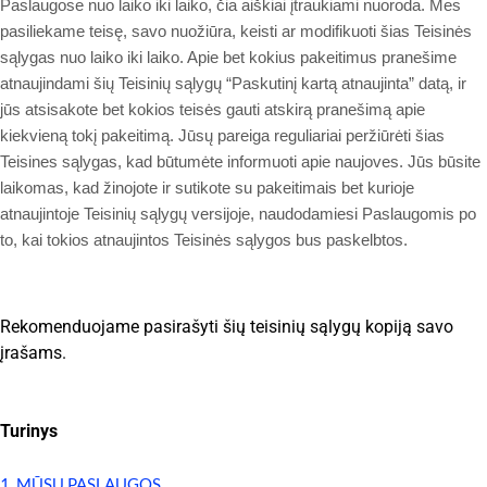
Paslaugose nuo laiko iki laiko, čia aiškiai įtraukiami nuoroda. Mes
pasiliekame teisę, savo nuožiūra, keisti ar modifikuoti šias Teisinės
sąlygas nuo laiko iki laiko. Apie bet kokius pakeitimus pranešime
atnaujindami šių Teisinių sąlygų “Paskutinį kartą atnaujinta” datą, ir
jūs atsisakote bet kokios teisės gauti atskirą pranešimą apie
kiekvieną tokį pakeitimą. Jūsų pareiga reguliariai peržiūrėti šias
Teisines sąlygas, kad būtumėte informuoti apie naujoves. Jūs būsite
laikomas, kad žinojote ir sutikote su pakeitimais bet kurioje
atnaujintoje Teisinių sąlygų versijoje, naudodamiesi Paslaugomis po
to, kai tokios atnaujintos Teisinės sąlygos bus paskelbtos.
Rekomenduojame pasirašyti šių teisinių sąlygų kopiją savo
įrašams.
Turinys
1. MŪSŲ PASLAUGOS