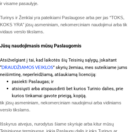
ir visame pasaulyje.
Turinys ir Ženklai yra pateikiami Paslaugose arba per jas “TOKS,
KOKS YRA” jūsų asmeniniam, nekomerciniam naudojimui arba tik
vidaus verslo tikslams.
Jūsų naudojimasis mūsų Paslaugomis
Atsižvelgiant į tai, kad laikotės šių Teisinių sąlygų, įskaitant
DRAUDŽIAMOS VEIKLOS
“
” skyrių žemiau, mes suteikiame jums
neišimtinę, neperleidžiamą, atšaukiamą licenciją:
pasiekti Paslaugas; ir
atsisiųsti arba atspausdinti bet kurios Turinio dalies, prie
kurios tinkamai gavote prieigą, kopiją.
tik jūsų asmeniniam, nekomerciniam naudojimui arba vidiniams
verslo tikslams.
Išskyrus atvejus, nurodytus šiame skyriuje arba kitur mūsų
Teisiniuose terminuose, jokia Paslaugų dalis ir joks Turinys ar