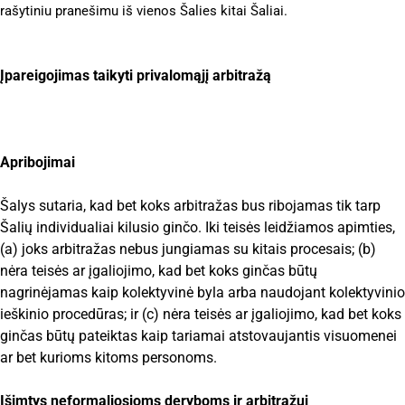
rašytiniu pranešimu iš vienos Šalies kitai Šaliai.
Įpareigojimas taikyti privalomąjį arbitražą
Apribojimai
Šalys sutaria, kad bet koks arbitražas bus ribojamas tik tarp
Šalių individualiai kilusio ginčo. Iki teisės leidžiamos apimties,
(a) joks arbitražas nebus jungiamas su kitais procesais; (b)
nėra teisės ar įgaliojimo, kad bet koks ginčas būtų
nagrinėjamas kaip kolektyvinė byla arba naudojant kolektyvinio
ieškinio procedūras; ir (c) nėra teisės ar įgaliojimo, kad bet koks
ginčas būtų pateiktas kaip tariamai atstovaujantis visuomenei
ar bet kurioms kitoms personoms.
Išimtys neformaliosioms deryboms ir arbitražui