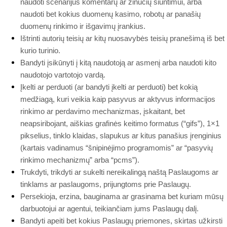
naudoti scenarijus komentarų ar žinučių siuntimui, arba
naudoti bet kokius duomenų kasimo, robotų ar panašių
duomenų rinkimo ir išgavimų įrankius.
Ištrinti autorių teisių ar kitų nuosavybės teisių pranešimą iš bet
kurio turinio.
Bandyti įsikūnyti į kitą naudotoją ar asmenį arba naudoti kito
naudotojo vartotojo vardą.
Įkelti ar perduoti (ar bandyti įkelti ar perduoti) bet kokią
medžiagą, kuri veikia kaip pasyvus ar aktyvus informacijos
rinkimo ar perdavimo mechanizmas, įskaitant, bet
neapsiribojant, aiškias grafinės keitimo formatus (“gifs”), 1×1
pikselius, tinklo klaidas, slapukus ar kitus panašius įrenginius
(kartais vadinamus “šnipinėjimo programomis” ar “pasyvių
rinkimo mechanizmų” arba “pcms”).
Trukdyti, trikdyti ar sukelti nereikalingą naštą Paslaugoms ar
tinklams ar paslaugoms, prijungtoms prie Paslaugų.
Persekioja, erzina, bauginama ar grasinama bet kuriam mūsų
darbuotojui ar agentui, teikiančiam jums Paslaugų dalį.
Bandyti apeiti bet kokius Paslaugų priemones, skirtas užkirsti