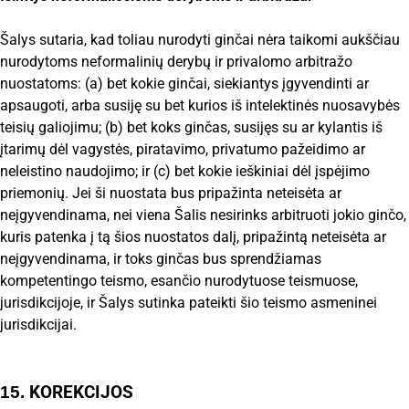
Šalys sutaria, kad toliau nurodyti ginčai nėra taikomi aukščiau
nurodytoms neformalinių derybų ir privalomo arbitražo
nuostatoms: (a) bet kokie ginčai, siekiantys įgyvendinti ar
apsaugoti, arba susiję su bet kurios iš intelektinės nuosavybės
teisių galiojimu; (b) bet koks ginčas, susijęs su ar kylantis iš
įtarimų dėl vagystės, piratavimo, privatumo pažeidimo ar
neleistino naudojimo; ir (c) bet kokie ieškiniai dėl įspėjimo
priemonių. Jei ši nuostata bus pripažinta neteisėta ar
neįgyvendinama, nei viena Šalis nesirinks arbitruoti jokio ginčo,
kuris patenka į tą šios nuostatos dalį, pripažintą neteisėta ar
neįgyvendinama, ir toks ginčas bus sprendžiamas
kompetentingo teismo, esančio nurodytuose teismuose,
jurisdikcijoje, ir Šalys sutinka pateikti šio teismo asmeninei
jurisdikcijai.
KOREKCIJOS
15.