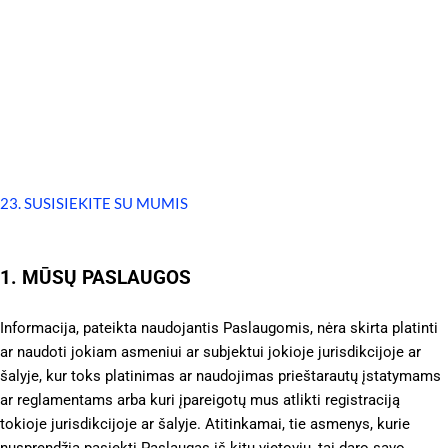
23. SUSISIEKITE SU MUMIS
1. MŪSŲ PASLAUGOS
Informacija, pateikta naudojantis Paslaugomis, nėra skirta platinti
ar naudoti jokiam asmeniui ar subjektui jokioje jurisdikcijoje ar
šalyje, kur toks platinimas ar naudojimas prieštarautų įstatymams
ar reglamentams arba kuri įpareigotų mus atlikti registraciją
tokioje jurisdikcijoje ar šalyje. Atitinkamai, tie asmenys, kurie
nusprendžia pasiekti Paslaugas iš kitų vietovių, tai daro savo