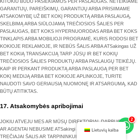
KITOKIU BŪDU PASIEKIAMOS PER PASLAUGAS. NETEIKIAME
GARANTIJŲ, PAREIŠKIMŲ, GARANTIJŲ ARBA PRISIIMAME
ATSAKOMYBĘ UŽ BET KOKĮ PRODUKTĄ ARBA PASLAUGĄ,
SKELBIMĄ ARBA SIŪLOJAMĄ TREČIOSIOS ŠALIES PER
PASLAUGAS, BET KOKS HYPERNUORODAS ARBA BET KOKS
TINKLAPIS ARBA MOBILIOJI PROGRAMĖ, KURIS RODOSI BET
KOKIOJE REKLAMOJE, IR NEBŪS ŠALIS ARBA ATSakingas UŽ
BET KOKIĄ TRANSAKCIJĄ TARP JŪSŲ IR BET KOKIŲ
TREČIOSIOS ŠALIES PRODUKTŲ ARBA PASLAUGŲ TEIKĖJŲ.
KAIP IR PERKANT PRODUKTĄ ARBA PASLAUGĄ PER BET
KOKĮ MEDIJĄ ARBA BET KOKIOJE APLINKOJE, TURITE
NAUDOTI SAVO GERIAUSIĄ NUOMONĘ IR ATSARGUMĄ, KAD
BŪTŲ ATITIKTAS.
17.
Atsakomybės apribojimai
2
JOKIU ATVEJU MES AR MŪSŲ DIREKTORIAI, DARBUOTOJAI
AR AGENTAI NEBUSIME ATSakingi JUMS AR BET KOKIAM
Lietuvių kalba
TREČIAJAI ŠALIS AR TARPININKUI UŽ BET KOKIUS