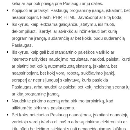
kelią ar apriboti prieigą prie Paslaugų ar jų dalies.
Kopijuoti ar pritaikyti Paslaugų programinę įrangą, įskaitant, bet
neapsiribojant, Flash, PHP, HTML, JavaScript ar kitą kodą.
Išskyrus, kaip leidžiama galiojančiu įstatymu, iššifruoti,
dekompiliuoti, išardyti ar atvirkščiai inžinieriauti bet kurią
programinę įrangą, sudarančią ar bet kokiu būdu sudarančią
Paslaugas.
Išskyrus, kaip gali būti standartinio paieškos variklio ar
interneto naršyklės naudojimo rezultatas, naudoti, paleisti, kurti
ar platinti bet kokią automatizuotą sistemą, įskaitant, bet
neapsiribojant, bet kokį vorą, robotą, sukčiavimo įrankį,
scraperį ar neprisijungusį skaitytuvą, kuris pasiekia
Paslaugas, arba naudoti ar paleisti bet kokį neleistiną scenarijų
ar kitą programinę įrangą.
Naudokite pirkimo agentą arba pirkimo tarpininką, kad
atliktumėte pirkimus paslaugoms.
Bet koks neteisėtas Paslaugų naudojimas, įskaitant naudotojų
vartotojo vardų ir/arba el. pašto adresų rinkimą elektroniniu ar
kitu būdu be leidimo, siekiant siųsti nepageidaujamus laiškus,