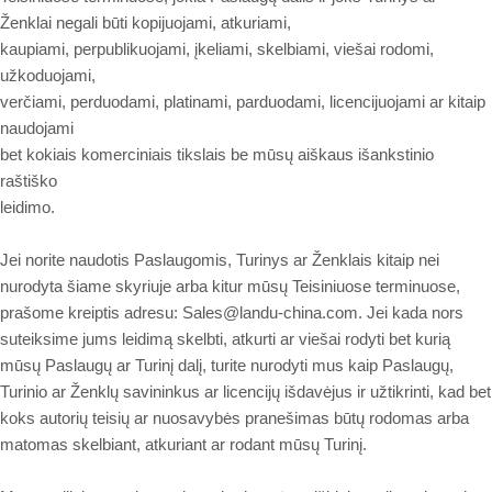
Ženklai negali būti kopijuojami, atkuriami,
kaupiami, perpublikuojami, įkeliami, skelbiami, viešai rodomi,
užkoduojami,
verčiami, perduodami, platinami, parduodami, licencijuojami ar kitaip
naudojami
bet kokiais komerciniais tikslais be mūsų aiškaus išankstinio
raštiško
leidimo.
Jei norite naudotis Paslaugomis, Turinys ar Ženklais kitaip nei
nurodyta šiame skyriuje arba kitur mūsų Teisiniuose terminuose,
prašome kreiptis adresu: Sales@landu-china.com. Jei kada nors
suteiksime jums leidimą skelbti, atkurti ar viešai rodyti bet kurią
mūsų Paslaugų ar Turinį dalį, turite nurodyti mus kaip Paslaugų,
Turinio ar Ženklų savininkus ar licencijų išdavėjus ir užtikrinti, kad bet
koks autorių teisių ar nuosavybės pranešimas būtų rodomas arba
matomas skelbiant, atkuriant ar rodant mūsų Turinį.