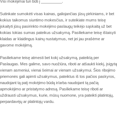
į __________.
Visi mokėjimai turi būti
Sutinkate sumokėti visas kainas, galiojančias jūsų pirkiniams, ir bet
kokius taikomus siuntimo mokesčius, ir suteikiate mums teisę
įskaityti jūsų pasirinkto mokėjimo paslaugų teikėjo sąskaitą už bet
kokias tokias sumas pateikus užsakymą. Pasiliekame teisę ištaisyti
klaidas ar klaidingus kainų nustatymus, net jei jau prašėme ar
gavome mokėjimą.
Pasiliekame teisę atmesti bet kokį užsakymą, pateiktą per
Paslaugas. Mes galime, savo nuožiūra, riboti ar atšaukti kiekį, įsigytą
vienam asmeniui, vienai šeimai ar vienam užsakymui. Šios ribojimo
priemonės gali apimti užsakymus, pateiktus iš tos pačios paskyros,
naudojant tą patį mokėjimo būdą ir/arba naudojant tą pačią
apmokėjimo ar pristatymo adresą. Pasiliekame teisę riboti ar
uždrausti užsakymus, kurie, mūsų nuomone, yra pateikti platintojų,
perpardavėjų ar platintojų vardu.