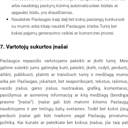
arba naudotojų paskyrų kūrimą automatizuotais būdais ar
apgaulės būdu, yra draudžiamas.
Naudokite Paslaugas kaip dalį bet kokių pastangų konkuruoti
su mumis arba kitaip naudoti Paslaugas ir/arba Turinį bet
kokiai pajamų generavimo veiklai ar komercinei įmonei.
Vartotojų sukurtos įnašai
7.
Paslaugos nepasiūlo vartotojams pateikti ar įkelti turinį. Mes
galime suteikti jums galimybę kurti, pateikti, įkelti, rodyti, perduoti,
atlikti, publikuoti, platinti ar transliuoti turinį ir medžiagą mums
arba per Paslaugas, įskaitant, bet neapsiribojant, tekstus, rašinius,
vaizdo įrašus, garso įrašus, nuotraukas, grafiką, komentarus,
pasiūlymus ar asmeninę informaciją ar kitą medžiagą (bendrąja
prasme “Įnašai”). Įnašai gali būti matomi kitiems Paslaugų
naudotojams ir per trečiųjų šalių svetaines. Todėl bet kokie jūsų
perduoti Įnašai gali būti tvarkomi pagal Paslaugų privatumo
politiką. Kai kuriate ar pateikiate bet kokius Įnašus, jūs taip pat