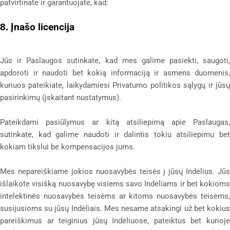
patvirtinate ir garantuojate, kad:
Įnašo licencija
8.
Jūs ir Paslaugos sutinkate, kad mes galime pasiekti, saugoti,
apdoroti ir naudoti bet kokią informaciją ir asmens duomenis,
kuriuos pateikiate, laikydamiesi Privatumo politikos sąlygų ir jūsų
pasirinkimų (įskaitant nustatymus).
Pateikdami pasiūlymus ar kitą atsiliepimą apie Paslaugas,
sutinkate, kad galime naudoti ir dalintis tokiu atsiliepimu bet
kokiam tikslui be kompensacijos jums.
Mes nepareiškiame jokios nuosavybės teisės į jūsų Indėlius. Jūs
išlaikote visišką nuosavybę visiems savo Indėliams ir bet kokioms
intelektinės nuosavybės teisėms ar kitoms nuosavybės teisėms,
susijusioms su jūsų Indėliais. Mes nesame atsakingi už bet kokius
pareiškimus ar teiginius jūsų Indėliuose, pateiktus bet kurioje