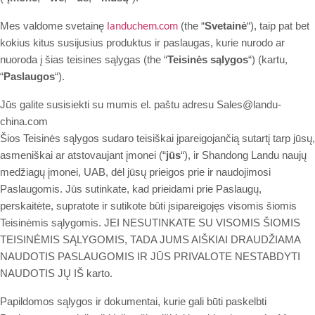
landuchem.com
Mes valdome svetainę
(the “
Svetainė
“), taip pat bet
kokius kitus susijusius produktus ir paslaugas, kurie nurodo ar
nuoroda į šias teisines sąlygas (the “
Teisinės sąlygos
“) (kartu,
“
Paslaugos
“).
Jūs galite susisiekti su mumis el. paštu adresu Sales@landu-
china.com
Šios Teisinės sąlygos sudaro teisiškai įpareigojančią sutartį tarp jūsų,
asmeniškai ar atstovaujant įmonei (“
jūs
“), ir Shandong Landu naujų
medžiagų įmonei, UAB, dėl jūsų prieigos prie ir naudojimosi
Paslaugomis. Jūs sutinkate, kad prieidami prie Paslaugų,
perskaitėte, supratote ir sutikote būti įsipareigojęs visomis šiomis
Teisinėmis sąlygomis. JEI NESUTINKATE SU VISOMIS ŠIOMIS
TEISINĖMIS SĄLYGOMIS, TADA JUMS AIŠKIAI DRAUDŽIAMA
NAUDOTIS PASLAUGOMIS IR JŪS PRIVALOTE NESTABDYTI
NAUDOTIS JŲ IŠ karto.
Papildomos sąlygos ir dokumentai, kurie gali būti paskelbti