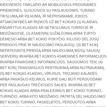
KIEKVIENOS TINKLAPIO AR MOBILIOSIOS PROGRAMĖS
PRIEMONĖS, SUSIJUSIOS SU PASLAUGOMIS, TURINIO
TIKSLUMĄ AR PILNUMĄ, IR NEPRISIIMAME JOKIOS
ATSAKOMYBĖS AR RIZIKOS UŽ BET KOKIAS (1) KLAIDAS,
PADARYTUS KLAIDAS AR NETIKSLUMUS TURINYJE IR
MEDŽIAGOSE, (2) ASMENINĮ SUŽALOJIMĄ ARBA TURTO
DĖMESIO ARBA BET KOKIO POKYČIO, KILUSIO DĖL JŪSŲ
PRIEIGOS PRIE IR NAUDOJIMO PASLAUGŲ, (3) BET KOKĮ
NEPATEISINTĄ PRIEIGĄ ARBA NAUDOJIMĄ MŪSŲ SAUGIŲ
SERVERIŲ IR/ARBA BET KOKIOS ASMENINĖS INFORMACIJOS
IR/ARBA FINANSINĖS INFORMACIJOS, SAUGOMOS TEN, (4)
BET KOKĮ TRANSMISIJOS PERTRUKIMĄ ARBA NUTRAUKIMĄ,
(5) BET KOKIAS KLAIDAS, VIRUSUS, TROJANO KALADĖS
ARBA PANAŠIUS KĖLIMUS, KURIE GALI BŪTI PERDUODAMI
PER PASLAUGAS TREČIOSIOS ŠALIES, IR/ARBA (6) BET
KOKIAS KLAIDAS ARBA PRALEIDIMUS BET KOKIO TURINIO,
TURINČIO, ARBA KITO MEDŽIAGO, PATIRTĄ DĖL NAUDOJIMO
BET KOKIO TURINIO, PASKELBTOS, PERDUOTOS ARBA