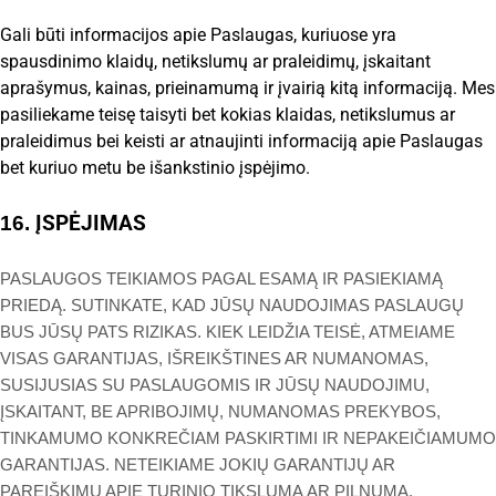
Gali būti informacijos apie Paslaugas, kuriuose yra
spausdinimo klaidų, netikslumų ar praleidimų, įskaitant
aprašymus, kainas, prieinamumą ir įvairią kitą informaciją. Mes
pasiliekame teisę taisyti bet kokias klaidas, netikslumus ar
praleidimus bei keisti ar atnaujinti informaciją apie Paslaugas
bet kuriuo metu be išankstinio įspėjimo.
ĮSPĖJIMAS
16.
PASLAUGOS TEIKIAMOS PAGAL ESAMĄ IR PASIEKIAMĄ
PRIEDĄ. SUTINKATE, KAD JŪSŲ NAUDOJIMAS PASLAUGŲ
BUS JŪSŲ PATS RIZIKAS. KIEK LEIDŽIA TEISĖ, ATMEIAME
VISAS GARANTIJAS, IŠREIKŠTINES AR NUMANOMAS,
SUSIJUSIAS SU PASLAUGOMIS IR JŪSŲ NAUDOJIMU,
ĮSKAITANT, BE APRIBOJIMŲ, NUMANOMAS PREKYBOS,
TINKAMUMO KONKREČIAM PASKIRTIMI IR NEPAKEIČIAMUMO
GARANTIJAS. NETEIKIAME JOKIŲ GARANTIJŲ AR
PAREIŠKIMŲ APIE TURINIO TIKSLUMĄ AR PILNUMĄ,