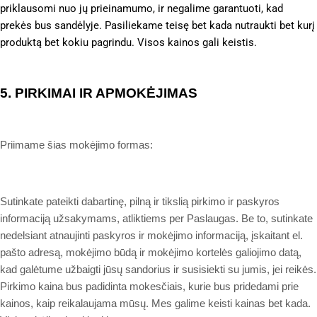
priklausomi nuo jų prieinamumo, ir negalime garantuoti, kad
prekės bus sandėlyje. Pasiliekame teisę bet kada nutraukti bet kurį
produktą bet kokiu pagrindu. Visos kainos gali keistis.
5.
PIRKIMAI IR APMOKĖJIMAS
Priimame šias mokėjimo formas:
Sutinkate pateikti dabartinę, pilną ir tikslią pirkimo ir paskyros
informaciją užsakymams, atliktiems per Paslaugas. Be to, sutinkate
nedelsiant atnaujinti paskyros ir mokėjimo informaciją, įskaitant el.
pašto adresą, mokėjimo būdą ir mokėjimo kortelės galiojimo datą,
kad galėtume užbaigti jūsų sandorius ir susisiekti su jumis, jei reikės.
Pirkimo kaina bus padidinta mokesčiais, kurie bus pridedami prie
kainos, kaip reikalaujama mūsų. Mes galime keisti kainas bet kada.