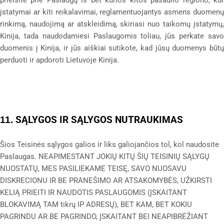
įstatymai ar kiti reikalavimai, reglamentuojantys asmens duomenų
rinkimą, naudojimą ar atskleidimą, skiriasi nuo taikomų įstatymų,
Kinija
, tada naudodamiesi Paslaugomis toliau, jūs perkate savo
duomenis į
Kinija
, ir jūs aiškiai sutikote, kad jūsų duomenys būt
perduoti ir apdoroti Lietuvoje
Kinija
.
SĄLYGOS IR SĄLYGOS NUTRAUKIMAS
11.
Šios Teisinės sąlygos galios ir liks galiojančios tol, kol naudosite
Paslaugas. NEAPIMESTANT JOKIŲ KITŲ ŠIŲ TEISINIŲ SĄLYGŲ
NUOSTATŲ, MES PASILIEKAME TEISĘ, SAVO NUOSAVU
DISKRECIONU IR BE PRANEŠIMO AR ATSAKOMYBĖS, UŽKIRSTI
KELIĄ PRIEITI IR NAUDOTIS PASLAUGOMIS (ĮSKAITANT
BLOKAVIMĄ TAM tikrų IP ADRESŲ), BET KAM, BET KOKIU
PAGRINDU AR BE PAGRINDO, ĮSKAITANT BEI NEAPIBRĖŽIANT