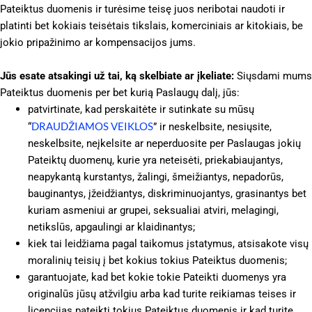
Pateiktus duomenis ir turėsime teisę juos neribotai naudoti ir
platinti bet kokiais teisėtais tikslais, komerciniais ar kitokiais, be
jokio pripažinimo ar kompensacijos jums.
Jūs esate atsakingi už tai, ką skelbiate ar įkeliate:
Siųsdami mums
Pateiktus duomenis per bet kurią Paslaugų dalį, jūs:
patvirtinate, kad perskaitėte ir sutinkate su mūsų
DRAUDŽIAMOS VEIKLOS
“
” ir neskelbsite, nesiųsite,
neskelbsite, neįkelsite ar neperduosite per Paslaugas jokių
Pateiktų duomenų, kurie yra neteisėti, priekabiaujantys,
neapykantą kurstantys, žalingi, šmeižiantys, nepadorūs,
bauginantys, įžeidžiantys, diskriminuojantys, grasinantys bet
kuriam asmeniui ar grupei, seksualiai atviri, melagingi,
netikslūs, apgaulingi ar klaidinantys;
kiek tai leidžiama pagal taikomus įstatymus, atsisakote visų
moralinių teisių į bet kokius tokius Pateiktus duomenis;
garantuojate, kad bet kokie tokie Pateikti duomenys yra
originalūs jūsų atžvilgiu arba kad turite reikiamas teises ir
licencijas pateikti tokius Pateiktus duomenis ir kad turite