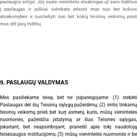
paslaugos srityje. Jūs esate vienintelis atsakingas už savo Indėlius
į paslaugas ir aiškiai sutinkate atleisti mus nuo bet kokios
atsakomybės ir susilaikyti nuo bet kokių teisinių veiksmų prieš
mus dėl jūsų Indėlių.
PASLAUGŲ VALDYMAS
9.
Mes pasiliekame teisę, bet ne įsipareigojame: (1) stebėti
Paslaugas dėl šių Teisinių sąlygų pažeidimų; (2) imtis tinkamų
teisinių veiksmų prieš bet kurį asmenį, kuris, mūsų vienintelės
nuomonės, pažeidžia įstatymą ar šias Teisines sąlygas,
įskaitant, bet neapsiribojant, pranešti apie tokį naudotoją
teisėsaugos institucijoms; (3) mūsų vienintelės nuomonės ir be