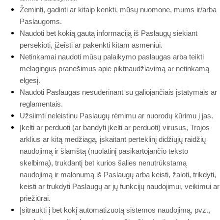
Žeminti, gadinti ar kitaip kenkti, mūsų nuomone, mums ir/arba
Paslaugoms.
Naudoti bet kokią gautą informaciją iš Paslaugų siekiant
persekioti, įžeisti ar pakenkti kitam asmeniui.
Netinkamai naudoti mūsų palaikymo paslaugas arba teikti
melagingus pranešimus apie piktnaudžiavimą ar netinkamą
elgesį.
Naudoti Paslaugas nesuderinant su galiojančiais įstatymais ar
reglamentais.
Užsiimti neleistinu Paslaugų rėmimu ar nuorodų kūrimu į jas.
Įkelti ar perduoti (ar bandyti įkelti ar perduoti) virusus, Trojos
arklius ar kitą medžiagą, įskaitant perteklinį didžiųjų raidžių
naudojimą ir šlamštą (nuolatinį pasikartojančio teksto
skelbimą), trukdantį bet kurios šalies nenutrūkstamą
naudojimą ir malonumą iš Paslaugų arba keisti, žaloti, trikdyti,
keisti ar trukdyti Paslaugų ar jų funkcijų naudojimui, veikimui ar
priežiūrai.
Įsitraukti į bet kokį automatizuotą sistemos naudojimą, pvz.,