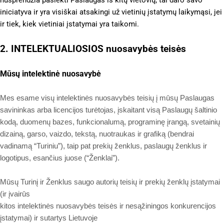
iniciatyva ir yra visiškai atsakingi už vietinių įstatymų laikymąsi, jei
ir tiek, kiek vietiniai įstatymai yra taikomi.
2. INTELEKTUALIOSIOS nuosavybės teisės
Mūsų intelektinė nuosavybė
Mes esame visų intelektinės nuosavybės teisių į mūsų Paslaugas
savininkas arba licencijos turėtojas, įskaitant visą Paslaugų šaltinio
kodą, duomenų bazes, funkcionalumą, programinę įrangą, svetainių
dizainą, garso, vaizdo, tekstą, nuotraukas ir grafiką (bendrai
vadinamą “Turiniu”), taip pat prekių ženklus, paslaugų ženklus ir
logotipus, esančius juose (“Ženklai”).
Mūsų Turinį ir Ženklus saugo autorių teisių ir prekių ženklų įstatymai
(ir įvairūs
kitos intelektinės nuosavybės teisės ir nesąžiningos konkurencijos
įstatymai) ir sutartys Lietuvoje