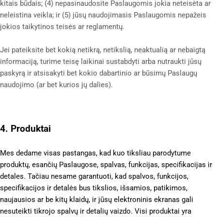
kitais būdais; (
4
) nepasinaudosite Paslaugomis jokia neteisėta ar
neleistina veikla; ir (
5
) jūsų naudojimasis Paslaugomis nepažeis
jokios taikytinos teisės ar reglamentų.
Jei pateiksite bet kokią netikrą, netikslią, neaktualią ar nebaigtą
informaciją, turime teisę laikinai sustabdyti arba nutraukti jūsų
paskyrą ir atsisakyti bet kokio dabartinio ar būsimų Paslaugų
naudojimo (ar bet kurios jų dalies).
4. Produktai
Mes dedame visas pastangas, kad kuo tiksliau parodytume
produktų, esančių Paslaugose, spalvas, funkcijas, specifikacijas ir
detales. Tačiau nesame garantuoti, kad spalvos, funkcijos,
specifikacijos ir detalės bus tikslios, išsamios, patikimos,
naujausios ar be kitų klaidų, ir jūsų elektroninis ekranas gali
nesuteikti tikrojo spalvų ir detalių vaizdo. Visi produktai yra