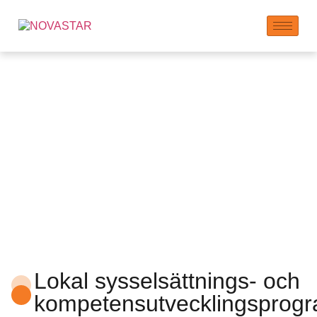
Jobb och
Ekonomiska Effekter
Lokal sysselsättnings- och
kompetensutvecklingsprog