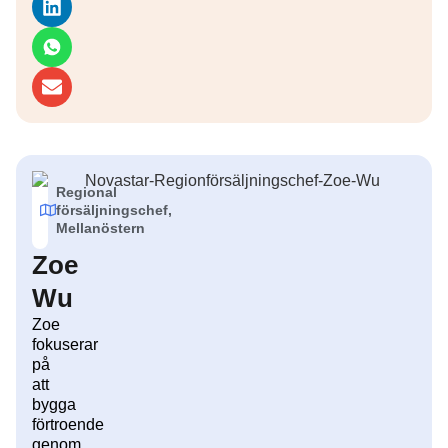
Regional
försäljningschef,
Mellanöstern
Zoe
Wu
Zoe
fokuserar
på
att
bygga
förtroende
genom