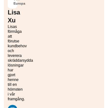
Europa
Lisa
Xu
Lisas
förmåga
att
förutse
kundbehov
och
leverera
skräddarsydda
lösningar
har
gjort
henne
till en
hörnsten
i vår
framgång.