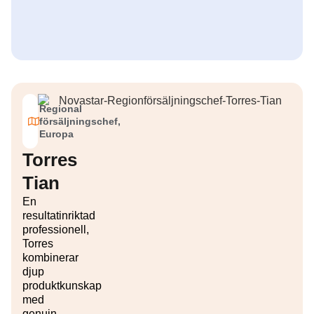
Regional
försäljningschef,
Europa
Torres
Tian
En
resultatinriktad
professionell,
Torres
kombinerar
djup
produktkunskap
med
genuin